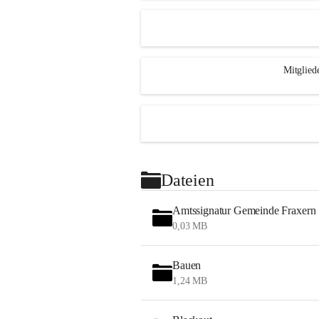
Mitglied
Dateien
Amtssignatur Gemeinde Fraxern
0,03 MB
Bauen
1,24 MB