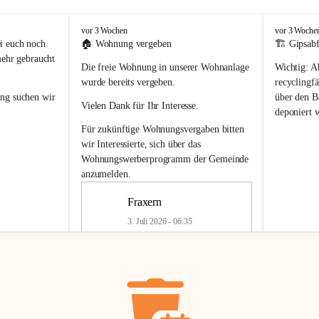
F
F
vor 3 Wochen
vor 3 Woche
r
r
i euch noch 
🏠 
Wohnung vergeben
🏗️ Gipsabf
a
a
mehr gebraucht 
Die freie Wohnung in unserer Wohnanlage 
Wichtig:
 A
x
x
e
e
wurde bereits vergeben.
recyclingfä
r
r
ung
 suchen wir 
über den Ba
Vielen Dank für Ihr Interesse.
n
n
deponiert 
neue 
Recyc
Für zukünftige Wohnungsvergaben bitten 
getrennte 
wir Interessierte, sich über das 
en in den 
von Gipsabf
Wohnungswerberprogramm der Gemeinde
45 cm
anzumelden.
Für private
geben 
Änderung v
Fraxern
Kinder riesig 
Renovierun
3. Juli 2026 - 06:35
Haus oder 
Alte Gipsw
ne beim 
Verschnitt 
rden.
🏠
Freie Wohnung in Fraxern
müssen kün
In unserer Wohnanlage wird eine 
entsorgt
 we
Wohnung frei.
✅ 
Getrenn