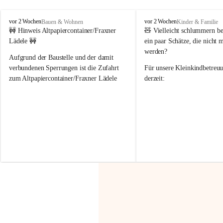
F
F
vor 2 Wochen
vor 2 Wochen
Bauen & Wohnen
Kinder & Familie
r
r
🚧 Hinweis Altpapiercontainer/Fraxner 
🧸 
Vielleicht schlummern be
a
a
Lädele 🚧
ein paar Schätze, die nicht 
x
x
werden?
e
e
Aufgrund der Baustelle und der damit 
r
r
verbundenen Sperrungen ist die Zufahrt 
Für unsere 
Kleinkindbetreu
n
n
zum Altpapiercontainer/Fraxner Lädele 
derzeit:
derzeit nur erschwert möglich.
👶 
Puppenbuggys
Ein herzliches Dankeschön an Erwin und 
👗 
Puppenkleidung
 für Pupp
Irmgard Nachbaur, die für diese Zeit die 
Größen 
35 cm, 40 cm und 
Zufahrt über ihre Privatstraße zur 
💛 Wenn ihr etwas davon ab
Verfügung stellen. 🙏
möchtet, freuen sich unsere 
Vielen Dank für eure Unterstützung und 
über eure Unterstützung.
Hilfsbereitschaft!
📍 
Die Spenden können ger
Gemeindeamt abgegeben we
Vielen herzlichen Dank!
 🌼