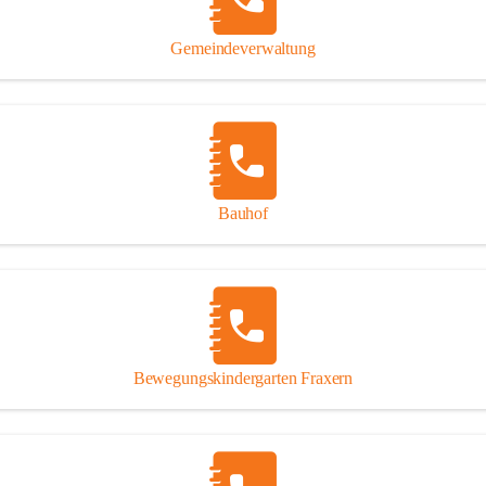
Gipsplatten
Trennung l
Gemeindeverwaltung
Beitrag zu
Ressourcen
bei Ihrem 
Annahme vo
Bauhof
Bewegungskindergarten Fraxern