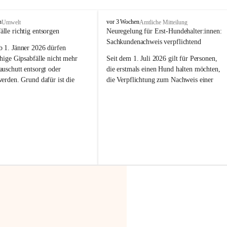
F
n
vor 3 Wochen
Umwelt
Amtliche Mitteilung
r
älle richtig entsorgen
Neuregelung für Erst-Hundehalter:innen: 
a
Sachkundenachweis verpflichtend
b 
1. Jänner 2026
 dürfen 
x
e
hige Gipsabfälle nicht mehr 
Seit dem 1. Juli 2026 gilt für Personen, 
r
uschutt entsorgt oder 
die erstmals einen Hund halten möchten, 
n
werden
. Grund dafür ist die 
die Verpflichtung zum Nachweis einer 
linggips-Verordnung
, die eine 
entsprechenden Sachkunde. Ziel ist es, 
Sammlung und das Recycling 
Hundebesitzer:innen bestmöglich auf die 
ällen vorschreibt.
Haltung und Verantwortung im Umgang 
mit ihrem Tier vorzubereiten.
 Haushalte wird diese 
or allem dann relevant, wenn 
Der Sachkundenachweis besteht aus zwei 
gs- oder Umbauarbeiten
 an 
Teilen:
Wohnung durchgeführt werden. 
🐾 
Theoriekurs
ände, Gipskartonplatten oder 
aus neu verbauten Gipsplatten 
Mindestens 4 Unterrichtseinheiten 
ftig 
getrennt gesammelt und 
à 60 Minuten
rden.
Muss vor der Anschaffung bzw. 
Aufnahme eines Hundes absolviert 
t sammeln:
werden