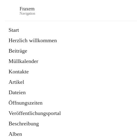
Fraxern
Navigation
Start
Herzlich willkommen
öffnet
Bürgerservice
Beiträge
in
Ordner
neuem
Müllkalender
Tab
öffnet
Formulare
in
Artikel
Kontakte
neuem
Tab
Artikel
Dateien
Öffnungszeiten
Veröffentlichungsportal
Beschreibung
Alben