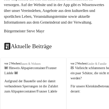
versorgen. Auf der Website und in der App gibt es Wissenswertes 
über unser Vereinsleben, Angebote aus dem kulturellen und 
sportlichen Leben, Veranstaltungstermine sowie aktuelle 
Informationen aus dem Gemeinderat und der Verwaltung. 
Bürgermeister Steve Mayr
Aktuelle Beiträge
F
F
vor 2 Wochen
vor 2 Wochen
Bauen & Wohnen
Kinder & Familie
r
r
🚧 Hinweis Altpapiercontainer/Fraxner 
🧸 
Vielleicht schlummern be
a
a
Lädele 🚧
ein paar Schätze, die nicht 
x
x
werden?
e
e
Aufgrund der Baustelle und der damit 
r
r
verbundenen Sperrungen ist die Zufahrt 
Für unsere 
Kleinkindbetreu
n
n
zum Altpapiercontainer/Fraxner Lädele 
derzeit:
derzeit nur erschwert möglich.
👶 
Puppenbuggys
Ein herzliches Dankeschön an Erwin und 
👗 
Puppenkleidung
 für Pupp