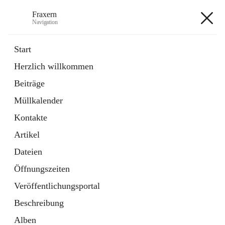
Fraxern
Navigation
Fraxern
Start
Herzlich willkommen
öffnet
Bürgerservice
Beiträge
in
Ordner
neuem
Müllkalender
Tab
öffnet
Formulare
in
Artikel
Kontakte
neuem
Tab
Artikel
+5
Dateien
Öffnungszeiten
Veröffentlichungsportal
Beschreibung
Hauptadresse
Alben