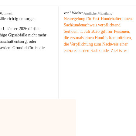
F
n
vor 3 Wochen
Umwelt
Amtliche Mitteilung
r
älle richtig entsorgen
Neuregelung für Erst-Hundehalter:innen: 
a
Sachkundenachweis verpflichtend
b 
1. Jänner 2026
 dürfen 
x
Seit dem 1. Juli 2026 gilt für Personen, 
e
hige Gipsabfälle nicht mehr 
die erstmals einen Hund halten möchten, 
r
uschutt entsorgt oder 
die Verpflichtung zum Nachweis einer 
n
werden
. Grund dafür ist die 
entsprechenden Sachkunde. Ziel ist es, 
linggips-Verordnung
, die eine 
Hundebesitzer:innen bestmöglich auf die 
Sammlung und das Recycling 
Haltung und Verantwortung im Umgang 
ällen vorschreibt.
mit ihrem Tier vorzubereiten.
Der Sachkundenachweis besteht aus zwei 
 Haushalte wird diese 
Teilen:
or allem dann relevant, wenn 
🐾 
Theoriekurs
gs- oder Umbauarbeiten
 an 
Mindestens 4 Unterrichtseinheiten 
Wohnung durchgeführt werden. 
à 60 Minuten
ände, Gipskartonplatten oder 
Muss vor der Anschaffung bzw. 
aus neu verbauten Gipsplatten 
Aufnahme eines Hundes absolviert 
ftig 
getrennt gesammelt und 
werden
rden.
🐾 
Praxiseinheit
t sammeln:
2-stündige praktische Schulung 