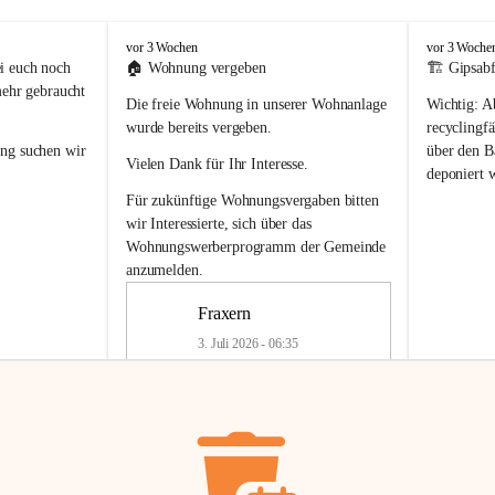
F
F
vor 3 Wochen
vor 3 Woche
r
r
i euch noch 
🏠 
Wohnung vergeben
🏗️ Gipsabf
a
a
mehr gebraucht 
Die freie Wohnung in unserer Wohnanlage 
Wichtig:
 A
x
x
e
e
wurde bereits vergeben.
recyclingfä
r
r
ung
 suchen wir 
über den Ba
Vielen Dank für Ihr Interesse.
n
n
deponiert 
neue 
Recyc
Für zukünftige Wohnungsvergaben bitten 
getrennte 
wir Interessierte, sich über das 
en in den 
von Gipsabf
Wohnungswerberprogramm der Gemeinde
45 cm
anzumelden.
Für private
geben 
Änderung v
Fraxern
Kinder riesig 
Renovierun
3. Juli 2026 - 06:35
Haus oder 
Alte Gipsw
ne beim 
Verschnitt 
rden.
🏠
Freie Wohnung in Fraxern
müssen kün
In unserer Wohnanlage wird eine 
entsorgt
 we
Wohnung frei.
✅ 
Getrenn