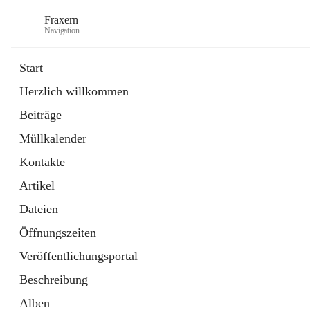
Fraxern
Navigation
Start
Herzlich willkommen
öffnet
Bürgerservice
Beiträge
in
Ordner
neuem
Müllkalender
Tab
öffnet
Formulare
in
Artikel
Kontakte
neuem
Tab
Artikel
Dateien
Öffnungszeiten
Veröffentlichungsportal
Beschreibung
Alben