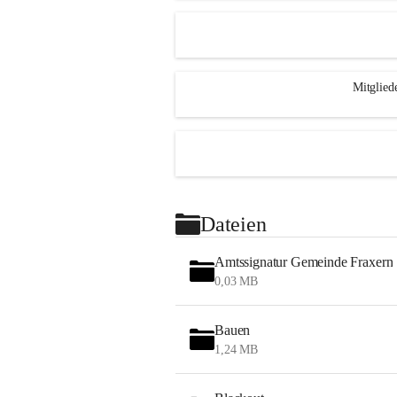
Mitglied
Dateien
Amtssignatur Gemeinde Fraxern
0,03 MB
Bauen
1,24 MB