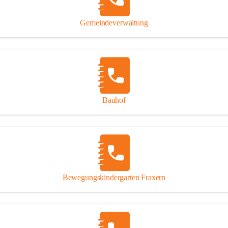
Gipsplatten
Trennung l
Gemeindeverwaltung
Beitrag zu
Ressourcen
bei Ihrem 
Annahme vo
Bauhof
Bewegungskindergarten Fraxern