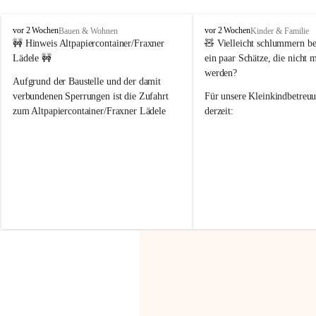
F
F
vor 2 Wochen
vor 2 Wochen
Bauen & Wohnen
Kinder & Familie
r
r
🚧 Hinweis Altpapiercontainer/Fraxner 
🧸 
Vielleicht schlummern be
a
a
Lädele 🚧
ein paar Schätze, die nicht 
x
x
werden?
e
e
Aufgrund der Baustelle und der damit 
r
r
verbundenen Sperrungen ist die Zufahrt 
Für unsere 
Kleinkindbetreu
n
n
zum Altpapiercontainer/Fraxner Lädele 
derzeit:
derzeit nur erschwert möglich.
👶 
Puppenbuggys
Ein herzliches Dankeschön an Erwin und 
👗 
Puppenkleidung
 für Pupp
Irmgard Nachbaur, die für diese Zeit die 
Größen 
35 cm, 40 cm und 
Zufahrt über ihre Privatstraße zur 
💛 Wenn ihr etwas davon ab
Verfügung stellen. 🙏
möchtet, freuen sich unsere 
Vielen Dank für eure Unterstützung und 
über eure Unterstützung.
Hilfsbereitschaft!
📍 
Die Spenden können ger
Gemeindeamt abgegeben we
Vielen herzlichen Dank!
 🌼