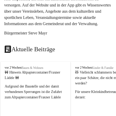
versorgen. Auf der Website und in der App gibt es Wissenswertes 
über unser Vereinsleben, Angebote aus dem kulturellen und 
sportlichen Leben, Veranstaltungstermine sowie aktuelle 
Informationen aus dem Gemeinderat und der Verwaltung. 
Bürgermeister Steve Mayr
Aktuelle Beiträge
F
F
vor 2 Wochen
vor 2 Wochen
Bauen & Wohnen
Kinder & Familie
r
r
🚧 Hinweis Altpapiercontainer/Fraxner 
🧸 
Vielleicht schlummern be
a
a
Lädele 🚧
ein paar Schätze, die nicht 
x
x
werden?
e
e
Aufgrund der Baustelle und der damit 
r
r
verbundenen Sperrungen ist die Zufahrt 
Für unsere 
Kleinkindbetreu
n
n
zum Altpapiercontainer/Fraxner Lädele 
derzeit:
derzeit nur erschwert möglich.
👶 
Puppenbuggys
Ein herzliches Dankeschön an Erwin und 
👗 
Puppenkleidung
 für Pupp