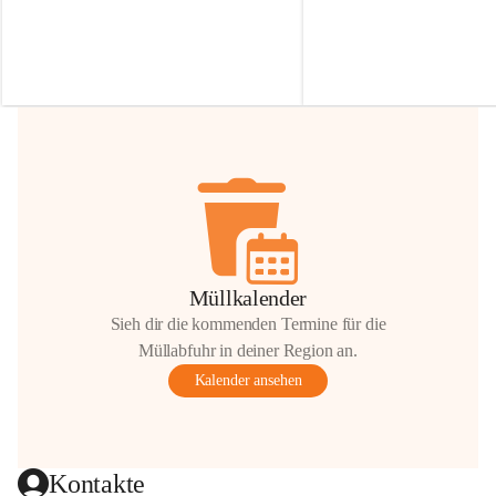
Irmgard Nachbaur, die für diese Zeit die 
Größen 
35 cm, 40 cm und 
Zufahrt über ihre Privatstraße zur 
💛 Wenn ihr etwas davon ab
Verfügung stellen. 🙏
möchtet, freuen sich unsere 
Vielen Dank für eure Unterstützung und 
über eure Unterstützung.
Hilfsbereitschaft!
📍 
Die Spenden können ger
Gemeindeamt abgegeben we
Vielen herzlichen Dank!
 🌼
Müllkalender
Sieh dir die kommenden Termine für die
Müllabfuhr in deiner Region an.
Kalender ansehen
Kontakte