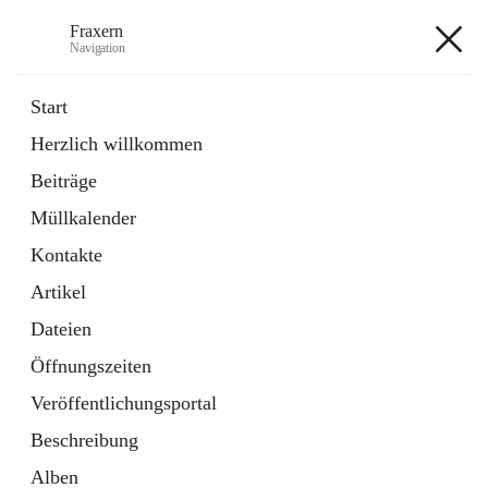
Fraxern
Navigation
Fraxern
Start
Herzlich willkommen
öffnet
Bürgerservice
Beiträge
in
Ordner
neuem
Müllkalender
Tab
öffnet
Formulare
in
Artikel
Kontakte
neuem
Tab
Artikel
+5
Dateien
Öffnungszeiten
Veröffentlichungsportal
Beschreibung
Hauptadresse
Alben