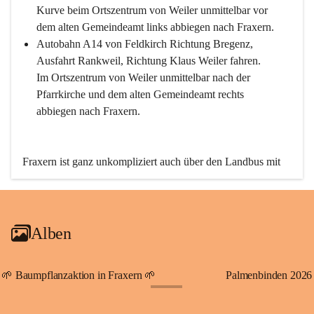
Kurve beim Ortszentrum von Weiler unmittelbar vor 
dem alten Gemeindeamt links abbiegen nach Fraxern.
Autobahn A14 von Feldkirch Richtung Bregenz, 
Ausfahrt Rankweil, Richtung Klaus Weiler fahren. 
Im Ortszentrum von Weiler unmittelbar nach der 
Pfarrkirche und dem alten Gemeindeamt rechts 
abbiegen nach Fraxern.
Fraxern ist ganz unkompliziert auch über den Landbus mit 
den öffentlichen Verkehrsmitteln zu erreichen. Die Linie 
492 fährt lt. Fahrplan des Verkehrsverbundes Vorarlberg an 
den Wochentagen regelmäßig zwischen Weiler und Fraxern.
Alben
An Samstagen, Sonn- und Feiertagen können Sie bequem 
direkt über die VMOBIL-App VMOBIL ON Ihren 
persönlichen Linienbus zur gewünschten Zeit zu Ihrer 
🌱 Baumpflanzaktion in Fraxern 🌱
Palmenbinden 2026
Haltestelle bestellen. Sowohl von Weiler kommend nach 
+19
Fraxern als auch von Fraxern nach Weiler oder natürlich für 