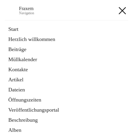
Fraxern
Navigation
Fraxern
Start
Herzlich willkommen
öffnet
Bürgerservice
Beiträge
in
Ordner
neuem
Müllkalender
Tab
öffnet
Formulare
in
Artikel
Kontakte
neuem
Tab
Artikel
+5
Dateien
Öffnungszeiten
Veröffentlichungsportal
Beschreibung
Hauptadresse
Alben