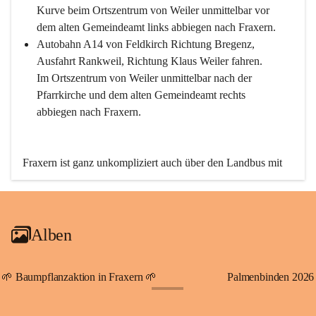
Kurve beim Ortszentrum von Weiler unmittelbar vor 
dem alten Gemeindeamt links abbiegen nach Fraxern.
Autobahn A14 von Feldkirch Richtung Bregenz, 
Ausfahrt Rankweil, Richtung Klaus Weiler fahren. 
Im Ortszentrum von Weiler unmittelbar nach der 
Pfarrkirche und dem alten Gemeindeamt rechts 
abbiegen nach Fraxern.
Fraxern ist ganz unkompliziert auch über den Landbus mit 
den öffentlichen Verkehrsmitteln zu erreichen. Die Linie 
492 fährt lt. Fahrplan des Verkehrsverbundes Vorarlberg an 
den Wochentagen regelmäßig zwischen Weiler und Fraxern.
Alben
An Samstagen, Sonn- und Feiertagen können Sie bequem 
direkt über die VMOBIL-App VMOBIL ON Ihren 
persönlichen Linienbus zur gewünschten Zeit zu Ihrer 
🌱 Baumpflanzaktion in Fraxern 🌱
Palmenbinden 2026
Haltestelle bestellen. Sowohl von Weiler kommend nach 
+19
Fraxern als auch von Fraxern nach Weiler oder natürlich für 