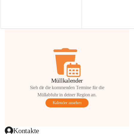
Irmgard Nachbaur, die für diese Zeit die 
Größen 
35 cm, 40 cm und 
Zufahrt über ihre Privatstraße zur 
💛 Wenn ihr etwas davon ab
Verfügung stellen. 🙏
möchtet, freuen sich unsere 
Vielen Dank für eure Unterstützung und 
über eure Unterstützung.
Hilfsbereitschaft!
📍 
Die Spenden können ger
Gemeindeamt abgegeben we
Vielen herzlichen Dank!
 🌼
Müllkalender
Sieh dir die kommenden Termine für die
Müllabfuhr in deiner Region an.
Kalender ansehen
Kontakte