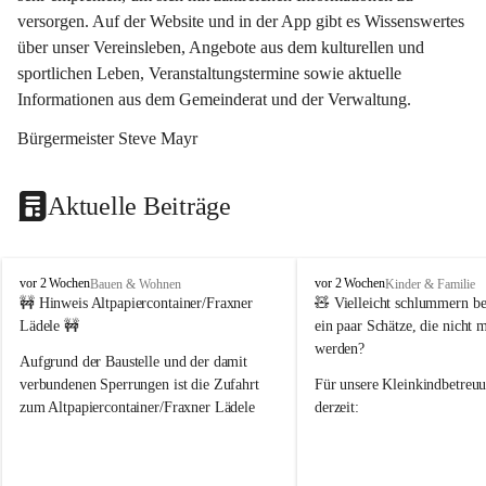
versorgen. Auf der Website und in der App gibt es Wissenswertes 
über unser Vereinsleben, Angebote aus dem kulturellen und 
sportlichen Leben, Veranstaltungstermine sowie aktuelle 
Informationen aus dem Gemeinderat und der Verwaltung. 
Bürgermeister Steve Mayr
Aktuelle Beiträge
F
F
vor 2 Wochen
vor 2 Wochen
Bauen & Wohnen
Kinder & Familie
r
r
🚧 Hinweis Altpapiercontainer/Fraxner 
🧸 
Vielleicht schlummern be
a
a
Lädele 🚧
ein paar Schätze, die nicht 
x
x
werden?
e
e
Aufgrund der Baustelle und der damit 
r
r
verbundenen Sperrungen ist die Zufahrt 
Für unsere 
Kleinkindbetreu
n
n
zum Altpapiercontainer/Fraxner Lädele 
derzeit:
derzeit nur erschwert möglich.
👶 
Puppenbuggys
Ein herzliches Dankeschön an Erwin und 
👗 
Puppenkleidung
 für Pupp