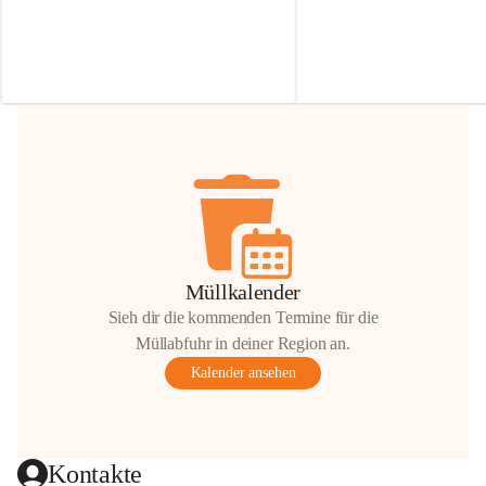
Irmgard Nachbaur, die für diese Zeit die 
Größen 
35 cm, 40 cm und 
Zufahrt über ihre Privatstraße zur 
💛 Wenn ihr etwas davon ab
Verfügung stellen. 🙏
möchtet, freuen sich unsere 
Vielen Dank für eure Unterstützung und 
über eure Unterstützung.
Hilfsbereitschaft!
📍 
Die Spenden können ger
Gemeindeamt abgegeben we
Vielen herzlichen Dank!
 🌼
Müllkalender
Sieh dir die kommenden Termine für die
Müllabfuhr in deiner Region an.
Kalender ansehen
Kontakte