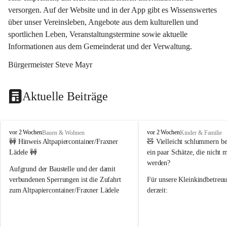
versorgen. Auf der Website und in der App gibt es Wissenswertes 
über unser Vereinsleben, Angebote aus dem kulturellen und 
sportlichen Leben, Veranstaltungstermine sowie aktuelle 
Informationen aus dem Gemeinderat und der Verwaltung. 
Bürgermeister Steve Mayr
Aktuelle Beiträge
F
F
vor 2 Wochen
vor 2 Wochen
Bauen & Wohnen
Kinder & Familie
r
r
🚧 Hinweis Altpapiercontainer/Fraxner 
🧸 
Vielleicht schlummern be
a
a
Lädele 🚧
ein paar Schätze, die nicht 
x
x
werden?
e
e
Aufgrund der Baustelle und der damit 
r
r
verbundenen Sperrungen ist die Zufahrt 
Für unsere 
Kleinkindbetreu
n
n
zum Altpapiercontainer/Fraxner Lädele 
derzeit:
derzeit nur erschwert möglich.
👶 
Puppenbuggys
Ein herzliches Dankeschön an Erwin und 
👗 
Puppenkleidung
 für Pupp