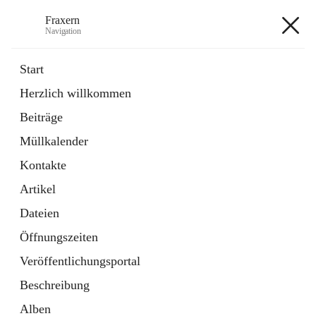
Fraxern
Navigation
Fraxern
Start
Herzlich willkommen
öffnet
Bürgerservice
Beiträge
in
Ordner
neuem
Müllkalender
Tab
öffnet
Formulare
in
Artikel
Kontakte
neuem
Tab
Artikel
+5
Dateien
Öffnungszeiten
Veröffentlichungsportal
Beschreibung
Hauptadresse
Alben