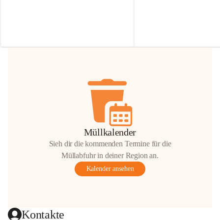
Irmgard Nachbaur, die für diese Zeit die 
Größen 
35 cm, 40 cm und 
Zufahrt über ihre Privatstraße zur 
💛 Wenn ihr etwas davon ab
Verfügung stellen. 🙏
möchtet, freuen sich unsere 
Vielen Dank für eure Unterstützung und 
über eure Unterstützung.
Hilfsbereitschaft!
📍 
Die Spenden können ger
Gemeindeamt abgegeben we
Vielen herzlichen Dank!
 🌼
Müllkalender
Sieh dir die kommenden Termine für die
Müllabfuhr in deiner Region an.
Kalender ansehen
Kontakte