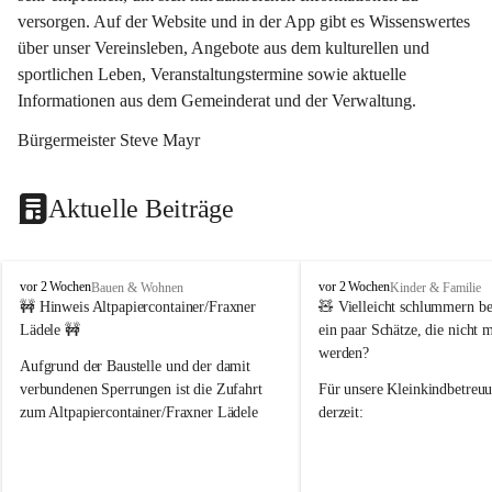
versorgen. Auf der Website und in der App gibt es Wissenswertes 
über unser Vereinsleben, Angebote aus dem kulturellen und 
sportlichen Leben, Veranstaltungstermine sowie aktuelle 
Informationen aus dem Gemeinderat und der Verwaltung. 
Bürgermeister Steve Mayr
Aktuelle Beiträge
F
F
vor 2 Wochen
vor 2 Wochen
Bauen & Wohnen
Kinder & Familie
r
r
🚧 Hinweis Altpapiercontainer/Fraxner 
🧸 
Vielleicht schlummern be
a
a
Lädele 🚧
ein paar Schätze, die nicht 
x
x
werden?
e
e
Aufgrund der Baustelle und der damit 
r
r
verbundenen Sperrungen ist die Zufahrt 
Für unsere 
Kleinkindbetreu
n
n
zum Altpapiercontainer/Fraxner Lädele 
derzeit:
derzeit nur erschwert möglich.
👶 
Puppenbuggys
Ein herzliches Dankeschön an Erwin und 
👗 
Puppenkleidung
 für Pupp