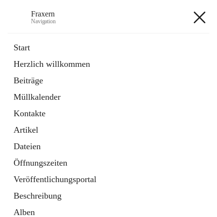
Fraxern
Navigation
Fraxern
Start
Herzlich willkommen
öffnet
Bürgerservice
Beiträge
in
Ordner
neuem
Müllkalender
Tab
öffnet
Formulare
in
Artikel
Kontakte
neuem
Tab
Artikel
+5
Dateien
Öffnungszeiten
Veröffentlichungsportal
Beschreibung
Hauptadresse
Alben