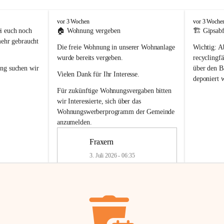
F
F
vor 3 Wochen
vor 3 Woche
r
r
i euch noch 
🏠 
Wohnung vergeben
🏗️ Gipsabf
a
a
mehr gebraucht 
Die freie Wohnung in unserer Wohnanlage 
Wichtig:
 A
x
x
e
e
wurde bereits vergeben.
recyclingfä
r
r
ung
 suchen wir 
über den Ba
Vielen Dank für Ihr Interesse.
n
n
deponiert 
neue 
Recyc
Für zukünftige Wohnungsvergaben bitten 
getrennte 
wir Interessierte, sich über das 
en in den 
von Gipsabf
Wohnungswerberprogramm der Gemeinde
45 cm
anzumelden.
Für private
geben 
Änderung v
Fraxern
Kinder riesig 
Renovierun
3. Juli 2026 - 06:35
Haus oder 
Alte Gipsw
ne beim 
Verschnitt 
rden.
🏠
Freie Wohnung in Fraxern
müssen kün
In unserer Wohnanlage wird eine 
entsorgt
 we
Wohnung frei.
✅ 
Getrenn