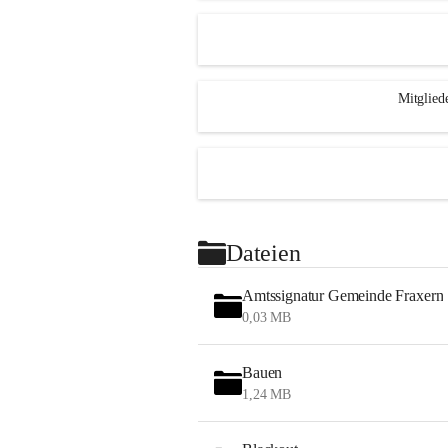
Mitglied
Dateien
Amtssignatur Gemeinde Fraxern
0,03 MB
Bauen
1,24 MB