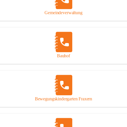
Gipsplatten
Trennung l
Gemeindeverwaltung
Beitrag zu
Ressourcen
bei Ihrem 
Annahme vo
Bauhof
Bewegungskindergarten Fraxern