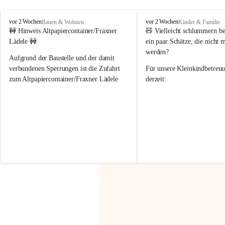
F
F
vor 2 Wochen
vor 2 Wochen
Bauen & Wohnen
Kinder & Familie
r
r
🚧 Hinweis Altpapiercontainer/Fraxner 
🧸 
Vielleicht schlummern be
a
a
Lädele 🚧
ein paar Schätze, die nicht 
x
x
werden?
e
e
Aufgrund der Baustelle und der damit 
r
r
verbundenen Sperrungen ist die Zufahrt 
Für unsere 
Kleinkindbetreu
n
n
zum Altpapiercontainer/Fraxner Lädele 
derzeit:
derzeit nur erschwert möglich.
👶 
Puppenbuggys
Ein herzliches Dankeschön an Erwin und 
👗 
Puppenkleidung
 für Pupp
Irmgard Nachbaur, die für diese Zeit die 
Größen 
35 cm, 40 cm und 
Zufahrt über ihre Privatstraße zur 
💛 Wenn ihr etwas davon ab
Verfügung stellen. 🙏
möchtet, freuen sich unsere 
Vielen Dank für eure Unterstützung und 
über eure Unterstützung.
Hilfsbereitschaft!
📍 
Die Spenden können ger
Gemeindeamt abgegeben we
Vielen herzlichen Dank!
 🌼