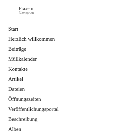
Fraxern
Navigation
Start
Herzlich willkommen
öffnet
Bürgerservice
Beiträge
in
Ordner
neuem
Müllkalender
Tab
öffnet
Formulare
in
Artikel
Kontakte
neuem
Tab
Artikel
Dateien
Öffnungszeiten
Veröffentlichungsportal
Beschreibung
Alben