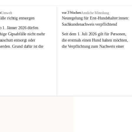
F
n
vor 3 Wochen
Umwelt
Amtliche Mitteilung
r
älle richtig entsorgen
Neuregelung für Erst-Hundehalter:innen: 
a
Sachkundenachweis verpflichtend
b 
1. Jänner 2026
 dürfen 
x
e
hige Gipsabfälle nicht mehr 
Seit dem 1. Juli 2026 gilt für Personen, 
r
uschutt entsorgt oder 
die erstmals einen Hund halten möchten, 
n
werden
. Grund dafür ist die 
die Verpflichtung zum Nachweis einer 
linggips-Verordnung
, die eine 
entsprechenden Sachkunde. Ziel ist es, 
Sammlung und das Recycling 
Hundebesitzer:innen bestmöglich auf die 
ällen vorschreibt.
Haltung und Verantwortung im Umgang 
mit ihrem Tier vorzubereiten.
 Haushalte wird diese 
or allem dann relevant, wenn 
Der Sachkundenachweis besteht aus zwei 
gs- oder Umbauarbeiten
 an 
Teilen:
Wohnung durchgeführt werden. 
🐾 
Theoriekurs
ände, Gipskartonplatten oder 
aus neu verbauten Gipsplatten 
Mindestens 4 Unterrichtseinheiten 
ftig 
getrennt gesammelt und 
à 60 Minuten
rden.
Muss vor der Anschaffung bzw. 
Aufnahme eines Hundes absolviert 
t sammeln:
werden