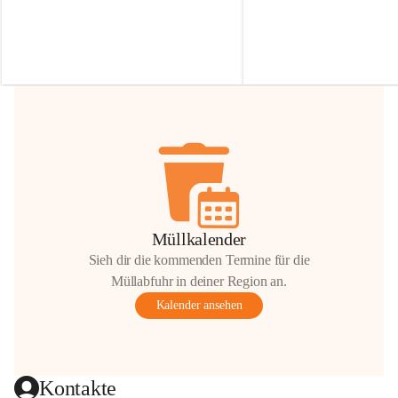
Irmgard Nachbaur, die für diese Zeit die 
Größen 
35 cm, 40 cm und 
Zufahrt über ihre Privatstraße zur 
💛 Wenn ihr etwas davon ab
Verfügung stellen. 🙏
möchtet, freuen sich unsere 
Vielen Dank für eure Unterstützung und 
über eure Unterstützung.
Hilfsbereitschaft!
📍 
Die Spenden können ger
Gemeindeamt abgegeben we
Vielen herzlichen Dank!
 🌼
Müllkalender
Sieh dir die kommenden Termine für die
Müllabfuhr in deiner Region an.
Kalender ansehen
Kontakte