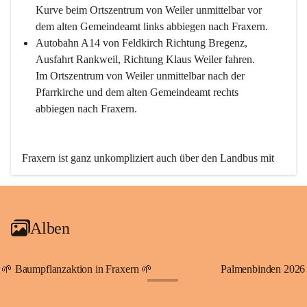
Kurve beim Ortszentrum von Weiler unmittelbar vor 
dem alten Gemeindeamt links abbiegen nach Fraxern.
Autobahn A14 von Feldkirch Richtung Bregenz, 
Ausfahrt Rankweil, Richtung Klaus Weiler fahren. 
Im Ortszentrum von Weiler unmittelbar nach der 
Pfarrkirche und dem alten Gemeindeamt rechts 
abbiegen nach Fraxern.
Fraxern ist ganz unkompliziert auch über den Landbus mit 
den öffentlichen Verkehrsmitteln zu erreichen. Die Linie 
492 fährt lt. Fahrplan des Verkehrsverbundes Vorarlberg an 
den Wochentagen regelmäßig zwischen Weiler und Fraxern.
Alben
An Samstagen, Sonn- und Feiertagen können Sie bequem 
direkt über die VMOBIL-App VMOBIL ON Ihren 
persönlichen Linienbus zur gewünschten Zeit zu Ihrer 
🌱 Baumpflanzaktion in Fraxern 🌱
Palmenbinden 2026
Haltestelle bestellen. Sowohl von Weiler kommend nach 
+19
Fraxern als auch von Fraxern nach Weiler oder natürlich für 