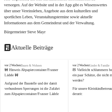
versorgen. Auf der Website und in der App gibt es Wissenswertes 
über unser Vereinsleben, Angebote aus dem kulturellen und 
sportlichen Leben, Veranstaltungstermine sowie aktuelle 
Informationen aus dem Gemeinderat und der Verwaltung. 
Bürgermeister Steve Mayr
Aktuelle Beiträge
F
F
vor 2 Wochen
vor 2 Wochen
Bauen & Wohnen
Kinder & Familie
r
r
🚧 Hinweis Altpapiercontainer/Fraxner 
🧸 
Vielleicht schlummern be
a
a
Lädele 🚧
ein paar Schätze, die nicht 
x
x
werden?
e
e
Aufgrund der Baustelle und der damit 
r
r
verbundenen Sperrungen ist die Zufahrt 
Für unsere 
Kleinkindbetreu
n
n
zum Altpapiercontainer/Fraxner Lädele 
derzeit:
derzeit nur erschwert möglich.
👶 
Puppenbuggys
Ein herzliches Dankeschön an Erwin und 
👗 
Puppenkleidung
 für Pupp