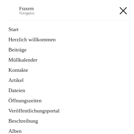
Fraxern
Navigation
Fraxern
Start
Herzlich willkommen
öffnet
Bürgerservice
Beiträge
in
Ordner
neuem
Müllkalender
Tab
öffnet
Formulare
in
Artikel
Kontakte
neuem
Tab
Artikel
+5
Dateien
Öffnungszeiten
Veröffentlichungsportal
Beschreibung
Hauptadresse
Alben