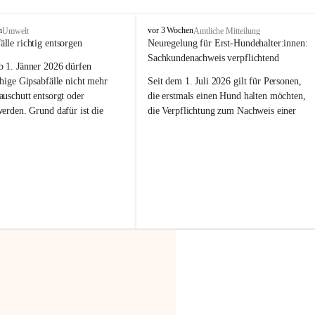
F
n
vor 3 Wochen
Umwelt
Amtliche Mitteilung
r
älle richtig entsorgen
Neuregelung für Erst-Hundehalter:innen: 
a
Sachkundenachweis verpflichtend
b 
1. Jänner 2026
 dürfen 
x
e
hige Gipsabfälle nicht mehr 
Seit dem 1. Juli 2026 gilt für Personen, 
r
uschutt entsorgt oder 
die erstmals einen Hund halten möchten, 
n
werden
. Grund dafür ist die 
die Verpflichtung zum Nachweis einer 
linggips-Verordnung
, die eine 
entsprechenden Sachkunde. Ziel ist es, 
Sammlung und das Recycling 
Hundebesitzer:innen bestmöglich auf die 
ällen vorschreibt.
Haltung und Verantwortung im Umgang 
mit ihrem Tier vorzubereiten.
 Haushalte wird diese 
or allem dann relevant, wenn 
Der Sachkundenachweis besteht aus zwei 
gs- oder Umbauarbeiten
 an 
Teilen:
Wohnung durchgeführt werden. 
🐾 
Theoriekurs
ände, Gipskartonplatten oder 
aus neu verbauten Gipsplatten 
Mindestens 4 Unterrichtseinheiten 
ftig 
getrennt gesammelt und 
à 60 Minuten
rden.
Muss vor der Anschaffung bzw. 
Aufnahme eines Hundes absolviert 
t sammeln:
werden