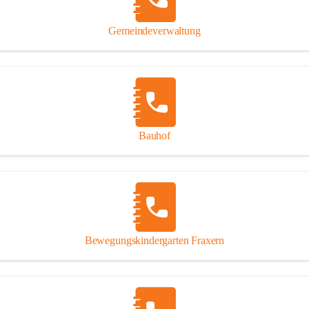
Gipsplatten
Trennung l
Gemeindeverwaltung
Beitrag zu
Ressourcen
bei Ihrem 
Annahme vo
Bauhof
Bewegungskindergarten Fraxern