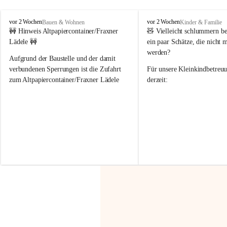
F
F
vor 2 Wochen
vor 2 Wochen
Bauen & Wohnen
Kinder & Familie
r
r
🚧 Hinweis Altpapiercontainer/Fraxner 
🧸 
Vielleicht schlummern be
a
a
Lädele 🚧
ein paar Schätze, die nicht 
x
x
werden?
e
e
Aufgrund der Baustelle und der damit 
r
r
verbundenen Sperrungen ist die Zufahrt 
Für unsere 
Kleinkindbetreu
n
n
zum Altpapiercontainer/Fraxner Lädele 
derzeit:
derzeit nur erschwert möglich.
👶 
Puppenbuggys
Ein herzliches Dankeschön an Erwin und 
👗 
Puppenkleidung
 für Pupp
Irmgard Nachbaur, die für diese Zeit die 
Größen 
35 cm, 40 cm und 
Zufahrt über ihre Privatstraße zur 
💛 Wenn ihr etwas davon ab
Verfügung stellen. 🙏
möchtet, freuen sich unsere 
Vielen Dank für eure Unterstützung und 
über eure Unterstützung.
Hilfsbereitschaft!
📍 
Die Spenden können ger
Gemeindeamt abgegeben we
Vielen herzlichen Dank!
 🌼