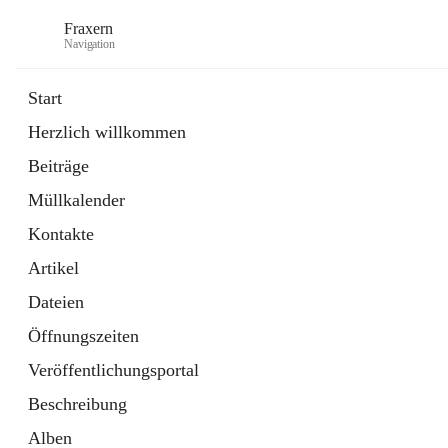
Fraxern
Navigation
Start
Herzlich willkommen
öffnet
Bürgerservice
Beiträge
in
Ordner
neuem
Müllkalender
Tab
öffnet
Formulare
in
Artikel
Kontakte
neuem
Tab
Artikel
Dateien
Öffnungszeiten
Veröffentlichungsportal
Beschreibung
Alben