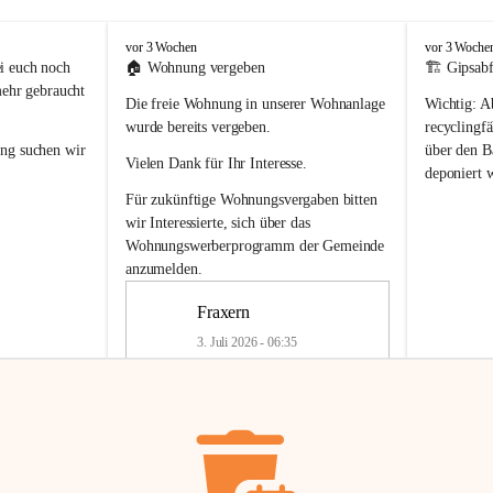
F
F
vor 3 Wochen
vor 3 Woche
r
r
i euch noch 
🏠 
Wohnung vergeben
🏗️ Gipsabf
a
a
mehr gebraucht 
Die freie Wohnung in unserer Wohnanlage 
Wichtig:
 A
x
x
e
e
wurde bereits vergeben.
recyclingfä
r
r
ung
 suchen wir 
über den Ba
Vielen Dank für Ihr Interesse.
n
n
deponiert 
neue 
Recyc
Für zukünftige Wohnungsvergaben bitten 
getrennte 
wir Interessierte, sich über das 
en in den 
von Gipsabf
Wohnungswerberprogramm der Gemeinde
45 cm
anzumelden.
Für private
geben 
Änderung v
Fraxern
Kinder riesig 
Renovierun
3. Juli 2026 - 06:35
Haus oder 
Alte Gipsw
ne beim 
Verschnitt 
rden.
🏠
Freie Wohnung in Fraxern
müssen kün
In unserer Wohnanlage wird eine 
entsorgt
 we
Wohnung frei.
✅ 
Getrenn