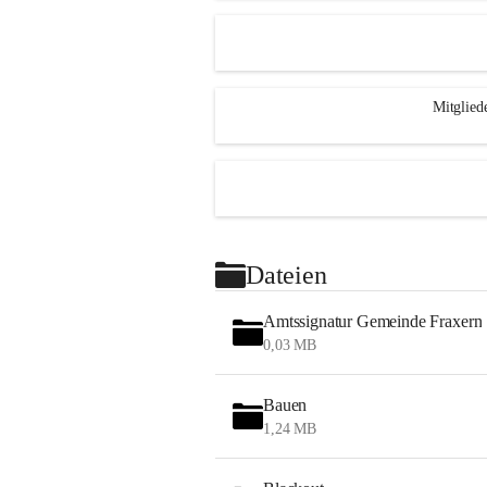
Mitglied
Dateien
Amtssignatur Gemeinde Fraxern
0,03 MB
Bauen
1,24 MB