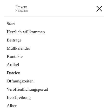
Fraxern
Navigation
Fraxern
Start
Herzlich willkommen
öffnet
Bürgerservice
Beiträge
in
Ordner
neuem
Müllkalender
Tab
öffnet
Formulare
in
Artikel
Kontakte
neuem
Tab
Artikel
+5
Dateien
Öffnungszeiten
Veröffentlichungsportal
Beschreibung
Hauptadresse
Alben