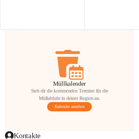
Irmgard Nachbaur, die für diese Zeit die 
Größen 
35 cm, 40 cm und 
Zufahrt über ihre Privatstraße zur 
💛 Wenn ihr etwas davon ab
Verfügung stellen. 🙏
möchtet, freuen sich unsere 
Vielen Dank für eure Unterstützung und 
über eure Unterstützung.
Hilfsbereitschaft!
📍 
Die Spenden können ger
Gemeindeamt abgegeben we
Vielen herzlichen Dank!
 🌼
Müllkalender
Sieh dir die kommenden Termine für die
Müllabfuhr in deiner Region an.
Kalender ansehen
Kontakte