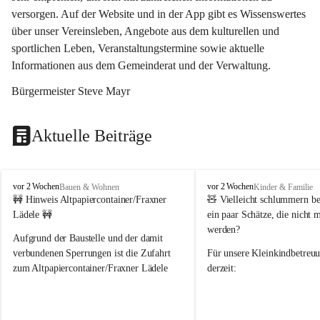
versorgen. Auf der Website und in der App gibt es Wissenswertes 
über unser Vereinsleben, Angebote aus dem kulturellen und 
sportlichen Leben, Veranstaltungstermine sowie aktuelle 
Informationen aus dem Gemeinderat und der Verwaltung. 
Bürgermeister Steve Mayr
Aktuelle Beiträge
F
F
vor 2 Wochen
vor 2 Wochen
Bauen & Wohnen
Kinder & Familie
r
r
🚧 Hinweis Altpapiercontainer/Fraxner 
🧸 
Vielleicht schlummern be
a
a
Lädele 🚧
ein paar Schätze, die nicht 
x
x
werden?
e
e
Aufgrund der Baustelle und der damit 
r
r
verbundenen Sperrungen ist die Zufahrt 
Für unsere 
Kleinkindbetreu
n
n
zum Altpapiercontainer/Fraxner Lädele 
derzeit:
derzeit nur erschwert möglich.
👶 
Puppenbuggys
Ein herzliches Dankeschön an Erwin und 
👗 
Puppenkleidung
 für Pupp