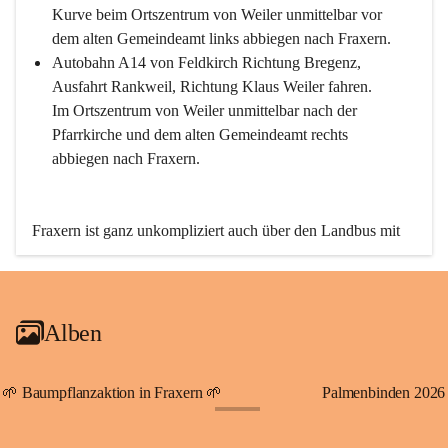
Kurve beim Ortszentrum von Weiler unmittelbar vor 
dem alten Gemeindeamt links abbiegen nach Fraxern.
Autobahn A14 von Feldkirch Richtung Bregenz, 
Ausfahrt Rankweil, Richtung Klaus Weiler fahren. 
Im Ortszentrum von Weiler unmittelbar nach der 
Pfarrkirche und dem alten Gemeindeamt rechts 
abbiegen nach Fraxern.
Fraxern ist ganz unkompliziert auch über den Landbus mit 
den öffentlichen Verkehrsmitteln zu erreichen. Die Linie 
492 fährt lt. Fahrplan des Verkehrsverbundes Vorarlberg an 
den Wochentagen regelmäßig zwischen Weiler und Fraxern.
Alben
An Samstagen, Sonn- und Feiertagen können Sie bequem 
direkt über die VMOBIL-App VMOBIL ON Ihren 
persönlichen Linienbus zur gewünschten Zeit zu Ihrer 
🌱 Baumpflanzaktion in Fraxern 🌱
Palmenbinden 2026
Haltestelle bestellen. Sowohl von Weiler kommend nach 
+19
Fraxern als auch von Fraxern nach Weiler oder natürlich für 