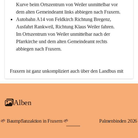
Kurve beim Ortszentrum von Weiler unmittelbar vor 
dem alten Gemeindeamt links abbiegen nach Fraxern.
Autobahn A14 von Feldkirch Richtung Bregenz, 
Ausfahrt Rankweil, Richtung Klaus Weiler fahren. 
Im Ortszentrum von Weiler unmittelbar nach der 
Pfarrkirche und dem alten Gemeindeamt rechts 
abbiegen nach Fraxern.
Fraxern ist ganz unkompliziert auch über den Landbus mit 
den öffentlichen Verkehrsmitteln zu erreichen. Die Linie 
492 fährt lt. Fahrplan des Verkehrsverbundes Vorarlberg an 
den Wochentagen regelmäßig zwischen Weiler und Fraxern.
Alben
An Samstagen, Sonn- und Feiertagen können Sie bequem 
direkt über die VMOBIL-App VMOBIL ON Ihren 
persönlichen Linienbus zur gewünschten Zeit zu Ihrer 
🌱 Baumpflanzaktion in Fraxern 🌱
Palmenbinden 2026
Haltestelle bestellen. Sowohl von Weiler kommend nach 
+19
Fraxern als auch von Fraxern nach Weiler oder natürlich für 