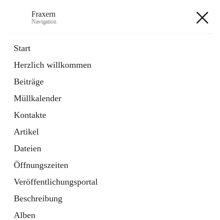
Fraxern
Navigation
Fraxern
Start
Herzlich willkommen
öffnet
Bürgerservice
Beiträge
in
Ordner
neuem
Müllkalender
Tab
öffnet
Formulare
in
Artikel
Kontakte
neuem
Tab
Artikel
+5
Dateien
Öffnungszeiten
Veröffentlichungsportal
Beschreibung
Hauptadresse
Alben