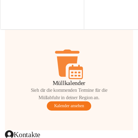
Irmgard Nachbaur, die für diese Zeit die 
Größen 
35 cm, 40 cm und 
Zufahrt über ihre Privatstraße zur 
💛 Wenn ihr etwas davon ab
Verfügung stellen. 🙏
möchtet, freuen sich unsere 
Vielen Dank für eure Unterstützung und 
über eure Unterstützung.
Hilfsbereitschaft!
📍 
Die Spenden können ger
Gemeindeamt abgegeben we
Vielen herzlichen Dank!
 🌼
Müllkalender
Sieh dir die kommenden Termine für die
Müllabfuhr in deiner Region an.
Kalender ansehen
Kontakte