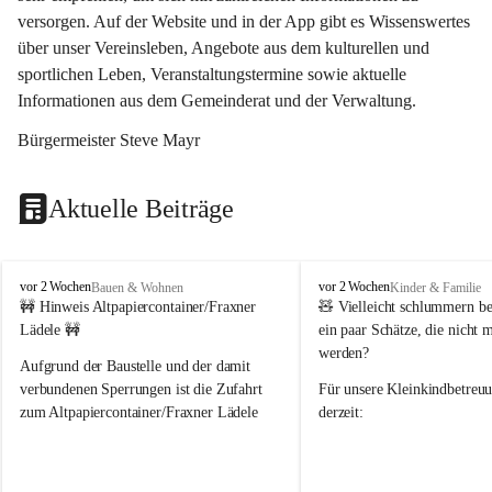
versorgen. Auf der Website und in der App gibt es Wissenswertes 
über unser Vereinsleben, Angebote aus dem kulturellen und 
sportlichen Leben, Veranstaltungstermine sowie aktuelle 
Informationen aus dem Gemeinderat und der Verwaltung. 
Bürgermeister Steve Mayr
Aktuelle Beiträge
F
F
vor 2 Wochen
vor 2 Wochen
Bauen & Wohnen
Kinder & Familie
r
r
🚧 Hinweis Altpapiercontainer/Fraxner 
🧸 
Vielleicht schlummern be
a
a
Lädele 🚧
ein paar Schätze, die nicht 
x
x
werden?
e
e
Aufgrund der Baustelle und der damit 
r
r
verbundenen Sperrungen ist die Zufahrt 
Für unsere 
Kleinkindbetreu
n
n
zum Altpapiercontainer/Fraxner Lädele 
derzeit:
derzeit nur erschwert möglich.
👶 
Puppenbuggys
Ein herzliches Dankeschön an Erwin und 
👗 
Puppenkleidung
 für Pupp