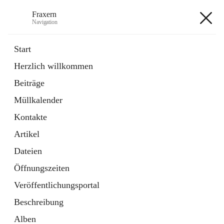
Fraxern
Navigation
Fraxern
Start
Herzlich willkommen
öffnet
Bürgerservice
Beiträge
in
Ordner
neuem
Müllkalender
Tab
öffnet
Formulare
in
Artikel
Kontakte
neuem
Tab
Artikel
+5
Dateien
Öffnungszeiten
Veröffentlichungsportal
Beschreibung
Hauptadresse
Alben