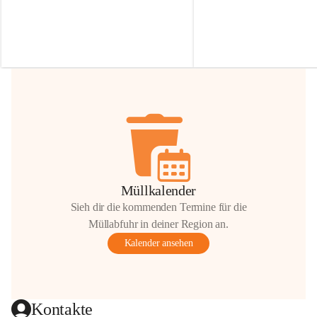
Irmgard Nachbaur, die für diese Zeit die 
Größen 
35 cm, 40 cm und 
Zufahrt über ihre Privatstraße zur 
💛 Wenn ihr etwas davon ab
Verfügung stellen. 🙏
möchtet, freuen sich unsere 
Vielen Dank für eure Unterstützung und 
über eure Unterstützung.
Hilfsbereitschaft!
📍 
Die Spenden können ger
Gemeindeamt abgegeben we
Vielen herzlichen Dank!
 🌼
Müllkalender
Sieh dir die kommenden Termine für die
Müllabfuhr in deiner Region an.
Kalender ansehen
Kontakte