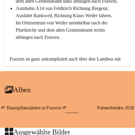
dem alten Gemeindeamt links abbiegen nach Fraxern.
Autobahn A14 von Feldkirch Richtung Bregenz, 
Ausfahrt Rankweil, Richtung Klaus Weiler fahren. 
Im Ortszentrum von Weiler unmittelbar nach der 
Pfarrkirche und dem alten Gemeindeamt rechts 
abbiegen nach Fraxern.
Fraxern ist ganz unkompliziert auch über den Landbus mit 
den öffentlichen Verkehrsmitteln zu erreichen. Die Linie 
492 fährt lt. Fahrplan des Verkehrsverbundes Vorarlberg an 
den Wochentagen regelmäßig zwischen Weiler und Fraxern.
Alben
An Samstagen, Sonn- und Feiertagen können Sie bequem 
direkt über die VMOBIL-App VMOBIL ON Ihren 
persönlichen Linienbus zur gewünschten Zeit zu Ihrer 
🌱 Baumpflanzaktion in Fraxern 🌱
Palmenbinden 2026
Haltestelle bestellen. Sowohl von Weiler kommend nach 
+19
Fraxern als auch von Fraxern nach Weiler oder natürlich für 
beide Fahrten Weiler-Fraxern-Weiler.
Ausgewählte Bilder