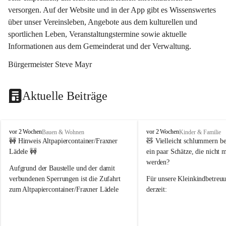
versorgen. Auf der Website und in der App gibt es Wissenswertes 
über unser Vereinsleben, Angebote aus dem kulturellen und 
sportlichen Leben, Veranstaltungstermine sowie aktuelle 
Informationen aus dem Gemeinderat und der Verwaltung. 
Bürgermeister Steve Mayr
Aktuelle Beiträge
F
F
vor 2 Wochen
vor 2 Wochen
Bauen & Wohnen
Kinder & Familie
r
r
🚧 Hinweis Altpapiercontainer/Fraxner 
🧸 
Vielleicht schlummern be
a
a
Lädele 🚧
ein paar Schätze, die nicht 
x
x
werden?
e
e
Aufgrund der Baustelle und der damit 
r
r
verbundenen Sperrungen ist die Zufahrt 
Für unsere 
Kleinkindbetreu
n
n
zum Altpapiercontainer/Fraxner Lädele 
derzeit:
derzeit nur erschwert möglich.
👶 
Puppenbuggys
Ein herzliches Dankeschön an Erwin und 
👗 
Puppenkleidung
 für Pupp