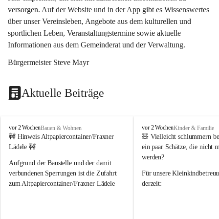
versorgen. Auf der Website und in der App gibt es Wissenswertes 
über unser Vereinsleben, Angebote aus dem kulturellen und 
sportlichen Leben, Veranstaltungstermine sowie aktuelle 
Informationen aus dem Gemeinderat und der Verwaltung. 
Bürgermeister Steve Mayr
Aktuelle Beiträge
F
F
vor 2 Wochen
vor 2 Wochen
Bauen & Wohnen
Kinder & Familie
r
r
🚧 Hinweis Altpapiercontainer/Fraxner 
🧸 
Vielleicht schlummern be
a
a
Lädele 🚧
ein paar Schätze, die nicht 
x
x
werden?
e
e
Aufgrund der Baustelle und der damit 
r
r
verbundenen Sperrungen ist die Zufahrt 
Für unsere 
Kleinkindbetreu
n
n
zum Altpapiercontainer/Fraxner Lädele 
derzeit:
derzeit nur erschwert möglich.
👶 
Puppenbuggys
Ein herzliches Dankeschön an Erwin und 
👗 
Puppenkleidung
 für Pupp