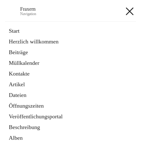
Fraxern
Navigation
Fraxern
Start
Herzlich willkommen
öffnet
Bürgerservice
Beiträge
in
Ordner
neuem
Müllkalender
Tab
öffnet
Formulare
in
Artikel
Kontakte
neuem
Tab
Artikel
+5
Dateien
Öffnungszeiten
Veröffentlichungsportal
Beschreibung
Hauptadresse
Alben