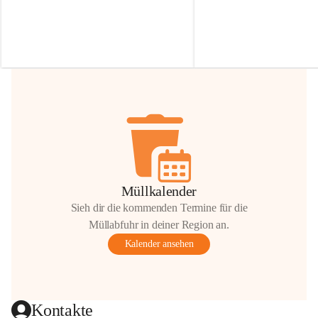
Irmgard Nachbaur, die für diese Zeit die 
Größen 
35 cm, 40 cm und 
Zufahrt über ihre Privatstraße zur 
💛 Wenn ihr etwas davon ab
Verfügung stellen. 🙏
möchtet, freuen sich unsere 
Vielen Dank für eure Unterstützung und 
über eure Unterstützung.
Hilfsbereitschaft!
📍 
Die Spenden können ger
Gemeindeamt abgegeben we
Vielen herzlichen Dank!
 🌼
Müllkalender
Sieh dir die kommenden Termine für die
Müllabfuhr in deiner Region an.
Kalender ansehen
Kontakte