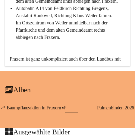
dem alten Gemeindeamt links abbiegen nach Fraxern.
Autobahn A14 von Feldkirch Richtung Bregenz, 
Ausfahrt Rankweil, Richtung Klaus Weiler fahren. 
Im Ortszentrum von Weiler unmittelbar nach der 
Pfarrkirche und dem alten Gemeindeamt rechts 
abbiegen nach Fraxern.
Fraxern ist ganz unkompliziert auch über den Landbus mit 
den öffentlichen Verkehrsmitteln zu erreichen. Die Linie 
492 fährt lt. Fahrplan des Verkehrsverbundes Vorarlberg an 
den Wochentagen regelmäßig zwischen Weiler und Fraxern.
Alben
An Samstagen, Sonn- und Feiertagen können Sie bequem 
direkt über die VMOBIL-App VMOBIL ON Ihren 
persönlichen Linienbus zur gewünschten Zeit zu Ihrer 
🌱 Baumpflanzaktion in Fraxern 🌱
Palmenbinden 2026
Haltestelle bestellen. Sowohl von Weiler kommend nach 
+19
Fraxern als auch von Fraxern nach Weiler oder natürlich für 
beide Fahrten Weiler-Fraxern-Weiler.
Ausgewählte Bilder