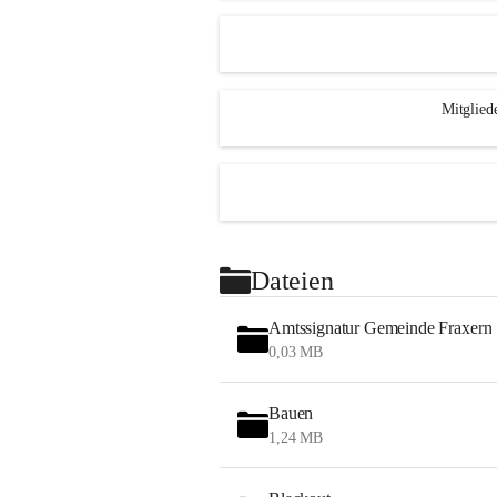
Mitglied
Dateien
Amtssignatur Gemeinde Fraxern
0,03 MB
Bauen
1,24 MB