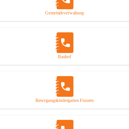
Gipsplatten
Trennung l
Gemeindeverwaltung
Beitrag zu
Ressourcen
bei Ihrem 
Annahme vo
Bauhof
Bewegungskindergarten Fraxern