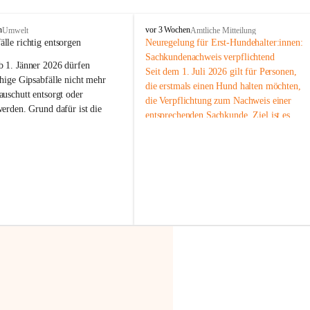
F
n
vor 3 Wochen
Umwelt
Amtliche Mitteilung
r
älle richtig entsorgen
Neuregelung für Erst-Hundehalter:innen: 
a
Sachkundenachweis verpflichtend
b 
1. Jänner 2026
 dürfen 
x
Seit dem 1. Juli 2026 gilt für Personen, 
e
hige Gipsabfälle nicht mehr 
die erstmals einen Hund halten möchten, 
r
uschutt entsorgt oder 
die Verpflichtung zum Nachweis einer 
n
werden
. Grund dafür ist die 
entsprechenden Sachkunde. Ziel ist es, 
linggips-Verordnung
, die eine 
Hundebesitzer:innen bestmöglich auf die 
Sammlung und das Recycling 
Haltung und Verantwortung im Umgang 
ällen vorschreibt.
mit ihrem Tier vorzubereiten.
Der Sachkundenachweis besteht aus zwei 
 Haushalte wird diese 
Teilen:
or allem dann relevant, wenn 
🐾 
Theoriekurs
gs- oder Umbauarbeiten
 an 
Mindestens 4 Unterrichtseinheiten 
Wohnung durchgeführt werden. 
à 60 Minuten
ände, Gipskartonplatten oder 
Muss vor der Anschaffung bzw. 
aus neu verbauten Gipsplatten 
Aufnahme eines Hundes absolviert 
ftig 
getrennt gesammelt und 
werden
rden.
🐾 
Praxiseinheit
t sammeln:
2-stündige praktische Schulung 