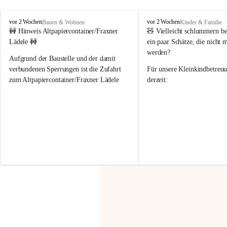
F
F
vor 2 Wochen
vor 2 Wochen
Bauen & Wohnen
Kinder & Familie
r
r
🚧 Hinweis Altpapiercontainer/Fraxner 
🧸 
Vielleicht schlummern be
a
a
Lädele 🚧
ein paar Schätze, die nicht 
x
x
werden?
e
e
Aufgrund der Baustelle und der damit 
r
r
verbundenen Sperrungen ist die Zufahrt 
Für unsere 
Kleinkindbetreu
n
n
zum Altpapiercontainer/Fraxner Lädele 
derzeit:
derzeit nur erschwert möglich.
👶 
Puppenbuggys
Ein herzliches Dankeschön an Erwin und 
👗 
Puppenkleidung
 für Pupp
Irmgard Nachbaur, die für diese Zeit die 
Größen 
35 cm, 40 cm und 
Zufahrt über ihre Privatstraße zur 
💛 Wenn ihr etwas davon ab
Verfügung stellen. 🙏
möchtet, freuen sich unsere 
Vielen Dank für eure Unterstützung und 
über eure Unterstützung.
Hilfsbereitschaft!
📍 
Die Spenden können ger
Gemeindeamt abgegeben we
Vielen herzlichen Dank!
 🌼