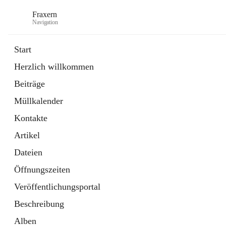
Fraxern
Navigation
Start
Herzlich willkommen
öffnet
Bürgerservice
Beiträge
in
Ordner
neuem
Müllkalender
Tab
öffnet
Formulare
in
Artikel
Kontakte
neuem
Tab
Artikel
Dateien
Öffnungszeiten
Veröffentlichungsportal
Beschreibung
Alben