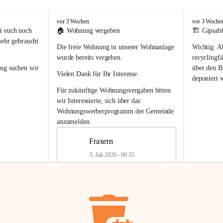
F
F
vor 3 Wochen
vor 3 Woche
r
r
i euch noch 
🏠 
Wohnung vergeben
🏗️ Gipsabf
a
a
mehr gebraucht 
Die freie Wohnung in unserer Wohnanlage 
Wichtig:
 A
x
x
e
e
wurde bereits vergeben.
recyclingfä
r
r
ung
 suchen wir 
über den Ba
Vielen Dank für Ihr Interesse.
n
n
deponiert 
neue 
Recyc
Für zukünftige Wohnungsvergaben bitten 
getrennte 
wir Interessierte, sich über das 
en in den 
von Gipsabf
Wohnungswerberprogramm der Gemeinde
45 cm
anzumelden.
Für private
geben 
Änderung v
Fraxern
Kinder riesig 
Renovierun
3. Juli 2026 - 06:35
Haus oder 
Alte Gipsw
ne beim 
Verschnitt 
rden.
🏠
Freie Wohnung in Fraxern
müssen kün
In unserer Wohnanlage wird eine 
entsorgt
 we
Wohnung frei.
✅ 
Getrenn