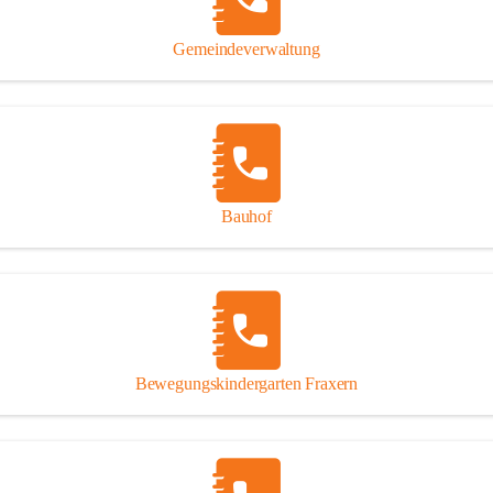
Gipsplatten
Trennung l
Gemeindeverwaltung
Beitrag zu
Ressourcen
bei Ihrem 
Annahme vo
Bauhof
Bewegungskindergarten Fraxern