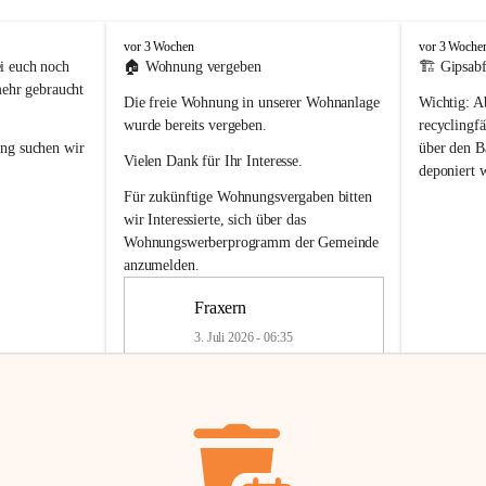
F
F
vor 3 Wochen
vor 3 Woche
r
r
i euch noch 
🏠 
Wohnung vergeben
🏗️ Gipsabf
a
a
mehr gebraucht 
Die freie Wohnung in unserer Wohnanlage 
Wichtig:
 A
x
x
e
e
wurde bereits vergeben.
recyclingfä
r
r
ung
 suchen wir 
über den Ba
Vielen Dank für Ihr Interesse.
n
n
deponiert 
neue 
Recyc
Für zukünftige Wohnungsvergaben bitten 
getrennte 
wir Interessierte, sich über das 
en in den 
von Gipsabf
Wohnungswerberprogramm der Gemeinde
45 cm
anzumelden.
Für private
geben 
Änderung v
Fraxern
Kinder riesig 
Renovierun
3. Juli 2026 - 06:35
Haus oder 
Alte Gipsw
ne beim 
Verschnitt 
rden.
🏠
Freie Wohnung in Fraxern
müssen kün
In unserer Wohnanlage wird eine 
entsorgt
 we
Wohnung frei.
✅ 
Getrenn