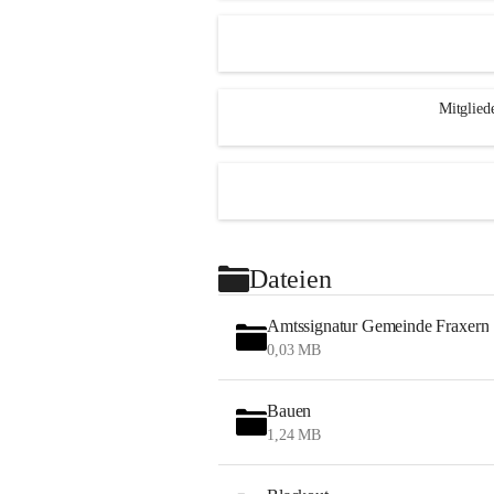
Mitglied
Dateien
Amtssignatur Gemeinde Fraxern
0,03 MB
Bauen
1,24 MB