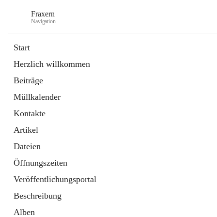
Fraxern
Navigation
Start
Herzlich willkommen
öffnet
Bürgerservice
Beiträge
in
Ordner
neuem
Müllkalender
Tab
öffnet
Formulare
in
Artikel
Kontakte
neuem
Tab
Artikel
Dateien
Öffnungszeiten
Veröffentlichungsportal
Beschreibung
Alben