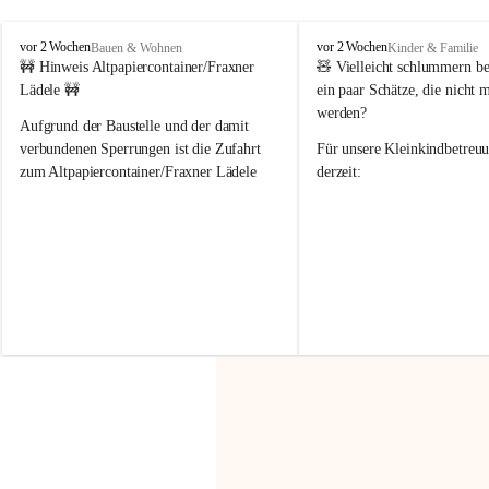
F
F
vor 2 Wochen
vor 2 Wochen
Bauen & Wohnen
Kinder & Familie
r
r
🚧 Hinweis Altpapiercontainer/Fraxner 
🧸 
Vielleicht schlummern be
a
a
Lädele 🚧
ein paar Schätze, die nicht 
x
x
werden?
e
e
Aufgrund der Baustelle und der damit 
r
r
verbundenen Sperrungen ist die Zufahrt 
Für unsere 
Kleinkindbetreu
n
n
zum Altpapiercontainer/Fraxner Lädele 
derzeit:
derzeit nur erschwert möglich.
👶 
Puppenbuggys
Ein herzliches Dankeschön an Erwin und 
👗 
Puppenkleidung
 für Pupp
Irmgard Nachbaur, die für diese Zeit die 
Größen 
35 cm, 40 cm und 
Zufahrt über ihre Privatstraße zur 
💛 Wenn ihr etwas davon ab
Verfügung stellen. 🙏
möchtet, freuen sich unsere 
Vielen Dank für eure Unterstützung und 
über eure Unterstützung.
Hilfsbereitschaft!
📍 
Die Spenden können ger
Gemeindeamt abgegeben we
Vielen herzlichen Dank!
 🌼