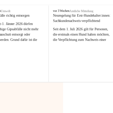
F
n
vor 3 Wochen
Umwelt
Amtliche Mitteilung
r
älle richtig entsorgen
Neuregelung für Erst-Hundehalter:innen: 
a
Sachkundenachweis verpflichtend
b 
1. Jänner 2026
 dürfen 
x
e
hige Gipsabfälle nicht mehr 
Seit dem 1. Juli 2026 gilt für Personen, 
r
uschutt entsorgt oder 
die erstmals einen Hund halten möchten, 
n
werden
. Grund dafür ist die 
die Verpflichtung zum Nachweis einer 
linggips-Verordnung
, die eine 
entsprechenden Sachkunde. Ziel ist es, 
Sammlung und das Recycling 
Hundebesitzer:innen bestmöglich auf die 
ällen vorschreibt.
Haltung und Verantwortung im Umgang 
mit ihrem Tier vorzubereiten.
 Haushalte wird diese 
or allem dann relevant, wenn 
Der Sachkundenachweis besteht aus zwei 
gs- oder Umbauarbeiten
 an 
Teilen:
Wohnung durchgeführt werden. 
🐾 
Theoriekurs
ände, Gipskartonplatten oder 
aus neu verbauten Gipsplatten 
Mindestens 4 Unterrichtseinheiten 
ftig 
getrennt gesammelt und 
à 60 Minuten
rden.
Muss vor der Anschaffung bzw. 
Aufnahme eines Hundes absolviert 
t sammeln:
werden