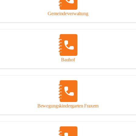
Gipsplatten
Trennung l
Gemeindeverwaltung
Beitrag zu
Ressourcen
bei Ihrem 
Annahme vo
Bauhof
Bewegungskindergarten Fraxern