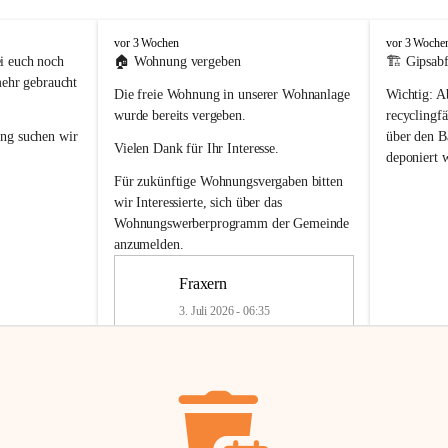
F
F
vor 3 Wochen
vor 3 Woche
r
r
i euch noch 
🏠 
Wohnung vergeben
🏗️ Gipsabf
a
a
mehr gebraucht 
Die freie Wohnung in unserer Wohnanlage 
Wichtig:
 A
x
x
e
e
wurde bereits vergeben.
recyclingfä
r
r
ung
 suchen wir 
über den Ba
Vielen Dank für Ihr Interesse.
n
n
deponiert 
neue 
Recyc
Für zukünftige Wohnungsvergaben bitten 
getrennte 
wir Interessierte, sich über das 
en in den 
von Gipsabf
Wohnungswerberprogramm der Gemeinde
45 cm
anzumelden.
Für private
geben 
Änderung v
Fraxern
Kinder riesig 
Renovierun
3. Juli 2026 - 06:35
Haus oder 
Alte Gipsw
ne beim 
Verschnitt 
rden.
🏠
Freie Wohnung in Fraxern
müssen kün
In unserer Wohnanlage wird eine 
entsorgt
 we
Wohnung frei.
✅ 
Getrenn