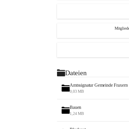
Mitglied
Dateien
Amtssignatur Gemeinde Fraxern
0,03 MB
Bauen
1,24 MB