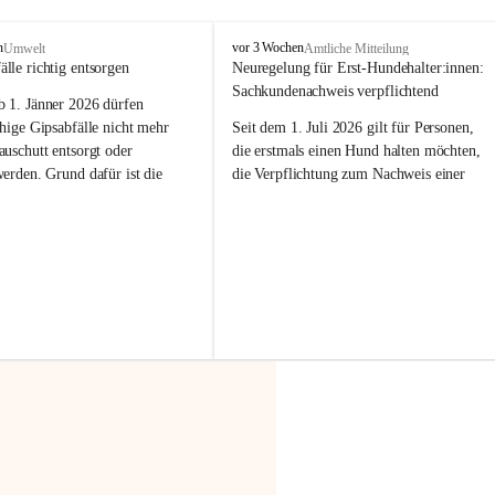
F
n
vor 3 Wochen
Umwelt
Amtliche Mitteilung
r
älle richtig entsorgen
Neuregelung für Erst-Hundehalter:innen: 
a
Sachkundenachweis verpflichtend
b 
1. Jänner 2026
 dürfen 
x
e
hige Gipsabfälle nicht mehr 
Seit dem 1. Juli 2026 gilt für Personen, 
r
uschutt entsorgt oder 
die erstmals einen Hund halten möchten, 
n
werden
. Grund dafür ist die 
die Verpflichtung zum Nachweis einer 
linggips-Verordnung
, die eine 
entsprechenden Sachkunde. Ziel ist es, 
Sammlung und das Recycling 
Hundebesitzer:innen bestmöglich auf die 
ällen vorschreibt.
Haltung und Verantwortung im Umgang 
mit ihrem Tier vorzubereiten.
 Haushalte wird diese 
or allem dann relevant, wenn 
Der Sachkundenachweis besteht aus zwei 
gs- oder Umbauarbeiten
 an 
Teilen:
Wohnung durchgeführt werden. 
🐾 
Theoriekurs
ände, Gipskartonplatten oder 
aus neu verbauten Gipsplatten 
Mindestens 4 Unterrichtseinheiten 
ftig 
getrennt gesammelt und 
à 60 Minuten
rden.
Muss vor der Anschaffung bzw. 
Aufnahme eines Hundes absolviert 
t sammeln:
werden