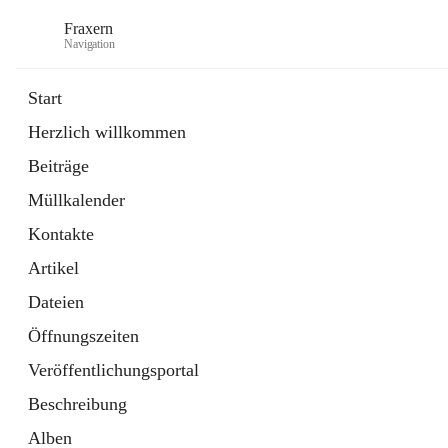
Fraxern
Navigation
Start
Herzlich willkommen
öffnet
Bürgerservice
Beiträge
in
Ordner
neuem
Müllkalender
Tab
öffnet
Formulare
in
Artikel
Kontakte
neuem
Tab
Artikel
Dateien
Öffnungszeiten
Veröffentlichungsportal
Beschreibung
Alben