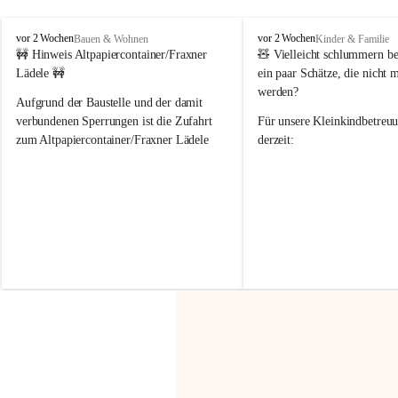
F
F
vor 2 Wochen
vor 2 Wochen
Bauen & Wohnen
Kinder & Familie
r
r
🚧 Hinweis Altpapiercontainer/Fraxner 
🧸 
Vielleicht schlummern be
a
a
Lädele 🚧
ein paar Schätze, die nicht 
x
x
werden?
e
e
Aufgrund der Baustelle und der damit 
r
r
verbundenen Sperrungen ist die Zufahrt 
Für unsere 
Kleinkindbetreu
n
n
zum Altpapiercontainer/Fraxner Lädele 
derzeit:
derzeit nur erschwert möglich.
👶 
Puppenbuggys
Ein herzliches Dankeschön an Erwin und 
👗 
Puppenkleidung
 für Pupp
Irmgard Nachbaur, die für diese Zeit die 
Größen 
35 cm, 40 cm und 
Zufahrt über ihre Privatstraße zur 
💛 Wenn ihr etwas davon ab
Verfügung stellen. 🙏
möchtet, freuen sich unsere 
Vielen Dank für eure Unterstützung und 
über eure Unterstützung.
Hilfsbereitschaft!
📍 
Die Spenden können ger
Gemeindeamt abgegeben we
Vielen herzlichen Dank!
 🌼