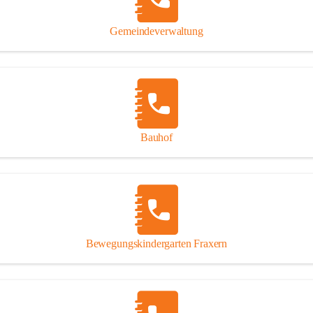
Gipsplatten
Trennung l
Gemeindeverwaltung
Beitrag zu
Ressourcen
bei Ihrem 
Annahme vo
Bauhof
Bewegungskindergarten Fraxern