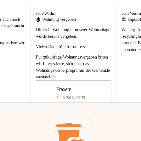
F
F
vor 3 Wochen
vor 3 Woche
r
r
i euch noch 
🏠 
Wohnung vergeben
🏗️ Gipsabf
a
a
mehr gebraucht 
Die freie Wohnung in unserer Wohnanlage 
Wichtig:
 A
x
x
e
e
wurde bereits vergeben.
recyclingfä
r
r
ung
 suchen wir 
über den Ba
Vielen Dank für Ihr Interesse.
n
n
deponiert 
neue 
Recyc
Für zukünftige Wohnungsvergaben bitten 
getrennte 
wir Interessierte, sich über das 
en in den 
von Gipsabf
Wohnungswerberprogramm der Gemeinde
45 cm
anzumelden.
Für private
geben 
Änderung v
Fraxern
Kinder riesig 
Renovierun
3. Juli 2026 - 06:35
Haus oder 
Alte Gipsw
ne beim 
Verschnitt 
rden.
🏠
Freie Wohnung in Fraxern
müssen kün
In unserer Wohnanlage wird eine 
entsorgt
 we
Wohnung frei.
✅ 
Getrenn