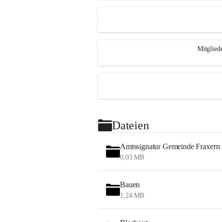
Mitglied
Dateien
Amtssignatur Gemeinde Fraxern
0,03 MB
Bauen
1,24 MB