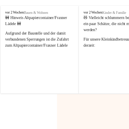
F
F
vor 2 Wochen
vor 2 Wochen
Bauen & Wohnen
Kinder & Familie
r
r
🚧 Hinweis Altpapiercontainer/Fraxner 
🧸 
Vielleicht schlummern be
a
a
Lädele 🚧
ein paar Schätze, die nicht 
x
x
werden?
e
e
Aufgrund der Baustelle und der damit 
r
r
verbundenen Sperrungen ist die Zufahrt 
Für unsere 
Kleinkindbetreu
n
n
zum Altpapiercontainer/Fraxner Lädele 
derzeit:
derzeit nur erschwert möglich.
👶 
Puppenbuggys
Ein herzliches Dankeschön an Erwin und 
👗 
Puppenkleidung
 für Pupp
Irmgard Nachbaur, die für diese Zeit die 
Größen 
35 cm, 40 cm und 
Zufahrt über ihre Privatstraße zur 
💛 Wenn ihr etwas davon ab
Verfügung stellen. 🙏
möchtet, freuen sich unsere 
Vielen Dank für eure Unterstützung und 
über eure Unterstützung.
Hilfsbereitschaft!
📍 
Die Spenden können ger
Gemeindeamt abgegeben we
Vielen herzlichen Dank!
 🌼