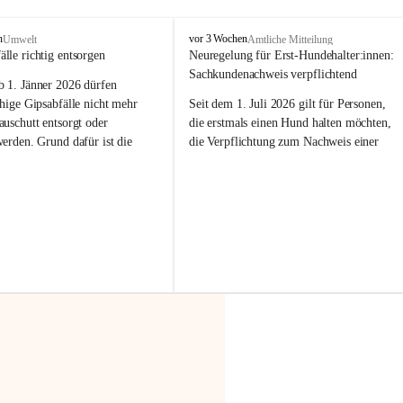
F
n
vor 3 Wochen
Umwelt
Amtliche Mitteilung
r
älle richtig entsorgen
Neuregelung für Erst-Hundehalter:innen: 
a
Sachkundenachweis verpflichtend
b 
1. Jänner 2026
 dürfen 
x
e
hige Gipsabfälle nicht mehr 
Seit dem 1. Juli 2026 gilt für Personen, 
r
uschutt entsorgt oder 
die erstmals einen Hund halten möchten, 
n
werden
. Grund dafür ist die 
die Verpflichtung zum Nachweis einer 
linggips-Verordnung
, die eine 
entsprechenden Sachkunde. Ziel ist es, 
Sammlung und das Recycling 
Hundebesitzer:innen bestmöglich auf die 
ällen vorschreibt.
Haltung und Verantwortung im Umgang 
mit ihrem Tier vorzubereiten.
 Haushalte wird diese 
or allem dann relevant, wenn 
Der Sachkundenachweis besteht aus zwei 
gs- oder Umbauarbeiten
 an 
Teilen:
Wohnung durchgeführt werden. 
🐾 
Theoriekurs
ände, Gipskartonplatten oder 
aus neu verbauten Gipsplatten 
Mindestens 4 Unterrichtseinheiten 
ftig 
getrennt gesammelt und 
à 60 Minuten
rden.
Muss vor der Anschaffung bzw. 
Aufnahme eines Hundes absolviert 
t sammeln:
werden