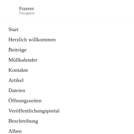
Fraxern
Navigation
Start
Herzlich willkommen
öffnet
Bürgerservice
Beiträge
in
Ordner
neuem
Müllkalender
Tab
öffnet
Formulare
in
Artikel
Kontakte
neuem
Tab
Artikel
Dateien
Öffnungszeiten
Veröffentlichungsportal
Beschreibung
Alben