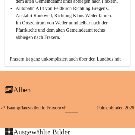
dem alten Gemeindeamt links abbiegen nach Fraxern.
Autobahn A14 von Feldkirch Richtung Bregenz, 
Ausfahrt Rankweil, Richtung Klaus Weiler fahren. 
Im Ortszentrum von Weiler unmittelbar nach der 
Pfarrkirche und dem alten Gemeindeamt rechts 
abbiegen nach Fraxern.
Fraxern ist ganz unkompliziert auch über den Landbus mit 
den öffentlichen Verkehrsmitteln zu erreichen. Die Linie 
492 fährt lt. Fahrplan des Verkehrsverbundes Vorarlberg an 
den Wochentagen regelmäßig zwischen Weiler und Fraxern.
Alben
An Samstagen, Sonn- und Feiertagen können Sie bequem 
direkt über die VMOBIL-App VMOBIL ON Ihren 
persönlichen Linienbus zur gewünschten Zeit zu Ihrer 
🌱 Baumpflanzaktion in Fraxern 🌱
Palmenbinden 2026
Haltestelle bestellen. Sowohl von Weiler kommend nach 
+19
Fraxern als auch von Fraxern nach Weiler oder natürlich für 
beide Fahrten Weiler-Fraxern-Weiler.
Ausgewählte Bilder