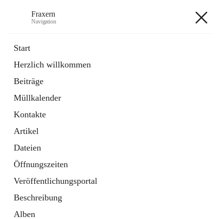
Fraxern
Navigation
Fraxern
Start
Herzlich willkommen
öffnet
Bürgerservice
Beiträge
in
Ordner
neuem
Müllkalender
Tab
öffnet
Formulare
in
Artikel
Kontakte
neuem
Tab
Artikel
+5
Dateien
Öffnungszeiten
Veröffentlichungsportal
Beschreibung
Hauptadresse
Alben