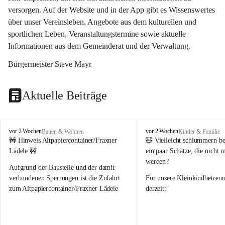
versorgen. Auf der Website und in der App gibt es Wissenswertes 
über unser Vereinsleben, Angebote aus dem kulturellen und 
sportlichen Leben, Veranstaltungstermine sowie aktuelle 
Informationen aus dem Gemeinderat und der Verwaltung. 
Bürgermeister Steve Mayr
Aktuelle Beiträge
F
F
vor 2 Wochen
vor 2 Wochen
Bauen & Wohnen
Kinder & Familie
r
r
🚧 Hinweis Altpapiercontainer/Fraxner 
🧸 
Vielleicht schlummern be
a
a
Lädele 🚧
ein paar Schätze, die nicht 
x
x
werden?
e
e
Aufgrund der Baustelle und der damit 
r
r
verbundenen Sperrungen ist die Zufahrt 
Für unsere 
Kleinkindbetreu
n
n
zum Altpapiercontainer/Fraxner Lädele 
derzeit:
derzeit nur erschwert möglich.
👶 
Puppenbuggys
Ein herzliches Dankeschön an Erwin und 
👗 
Puppenkleidung
 für Pupp