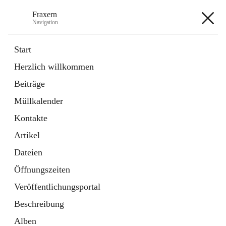
Fraxern
Navigation
Fraxern
Start
Herzlich willkommen
öffnet
Bürgerservice
Beiträge
in
Ordner
neuem
Müllkalender
Tab
öffnet
Formulare
in
Artikel
Kontakte
neuem
Tab
Artikel
+5
Dateien
Öffnungszeiten
Veröffentlichungsportal
Beschreibung
Hauptadresse
Alben