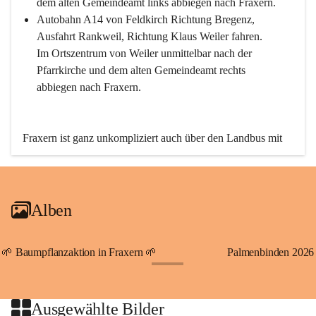
dem alten Gemeindeamt links abbiegen nach Fraxern.
Autobahn A14 von Feldkirch Richtung Bregenz, 
Ausfahrt Rankweil, Richtung Klaus Weiler fahren. 
Im Ortszentrum von Weiler unmittelbar nach der 
Pfarrkirche und dem alten Gemeindeamt rechts 
abbiegen nach Fraxern.
Fraxern ist ganz unkompliziert auch über den Landbus mit 
den öffentlichen Verkehrsmitteln zu erreichen. Die Linie 
492 fährt lt. Fahrplan des Verkehrsverbundes Vorarlberg an 
den Wochentagen regelmäßig zwischen Weiler und Fraxern.
Alben
An Samstagen, Sonn- und Feiertagen können Sie bequem 
direkt über die VMOBIL-App VMOBIL ON Ihren 
persönlichen Linienbus zur gewünschten Zeit zu Ihrer 
🌱 Baumpflanzaktion in Fraxern 🌱
Palmenbinden 2026
Haltestelle bestellen. Sowohl von Weiler kommend nach 
+19
Fraxern als auch von Fraxern nach Weiler oder natürlich für 
beide Fahrten Weiler-Fraxern-Weiler.
Ausgewählte Bilder