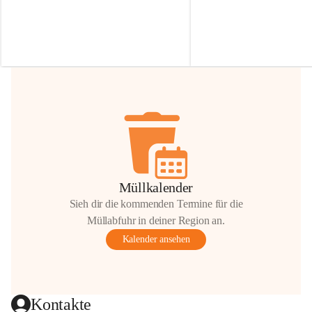
Irmgard Nachbaur, die für diese Zeit die 
Größen 
35 cm, 40 cm und 
Zufahrt über ihre Privatstraße zur 
💛 Wenn ihr etwas davon ab
Verfügung stellen. 🙏
möchtet, freuen sich unsere 
Vielen Dank für eure Unterstützung und 
über eure Unterstützung.
Hilfsbereitschaft!
📍 
Die Spenden können ger
Gemeindeamt abgegeben we
Vielen herzlichen Dank!
 🌼
Müllkalender
Sieh dir die kommenden Termine für die
Müllabfuhr in deiner Region an.
Kalender ansehen
Kontakte