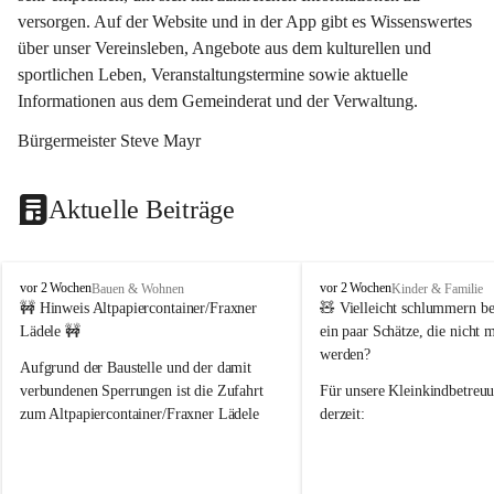
versorgen. Auf der Website und in der App gibt es Wissenswertes 
über unser Vereinsleben, Angebote aus dem kulturellen und 
sportlichen Leben, Veranstaltungstermine sowie aktuelle 
Informationen aus dem Gemeinderat und der Verwaltung. 
Bürgermeister Steve Mayr
Aktuelle Beiträge
F
F
vor 2 Wochen
vor 2 Wochen
Bauen & Wohnen
Kinder & Familie
r
r
🚧 Hinweis Altpapiercontainer/Fraxner 
🧸 
Vielleicht schlummern be
a
a
Lädele 🚧
ein paar Schätze, die nicht 
x
x
werden?
e
e
Aufgrund der Baustelle und der damit 
r
r
verbundenen Sperrungen ist die Zufahrt 
Für unsere 
Kleinkindbetreu
n
n
zum Altpapiercontainer/Fraxner Lädele 
derzeit:
derzeit nur erschwert möglich.
👶 
Puppenbuggys
Ein herzliches Dankeschön an Erwin und 
👗 
Puppenkleidung
 für Pupp