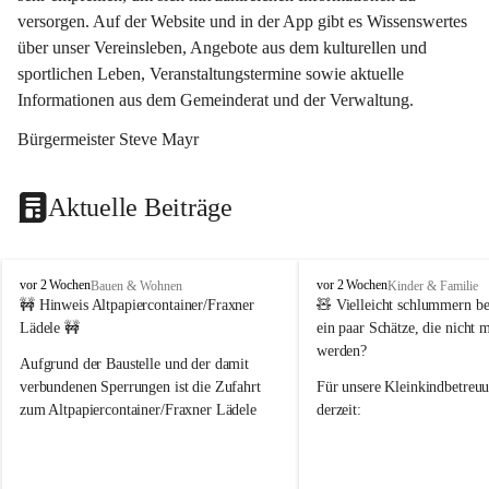
versorgen. Auf der Website und in der App gibt es Wissenswertes 
über unser Vereinsleben, Angebote aus dem kulturellen und 
sportlichen Leben, Veranstaltungstermine sowie aktuelle 
Informationen aus dem Gemeinderat und der Verwaltung. 
Bürgermeister Steve Mayr
Aktuelle Beiträge
F
F
vor 2 Wochen
vor 2 Wochen
Bauen & Wohnen
Kinder & Familie
r
r
🚧 Hinweis Altpapiercontainer/Fraxner 
🧸 
Vielleicht schlummern be
a
a
Lädele 🚧
ein paar Schätze, die nicht 
x
x
werden?
e
e
Aufgrund der Baustelle und der damit 
r
r
verbundenen Sperrungen ist die Zufahrt 
Für unsere 
Kleinkindbetreu
n
n
zum Altpapiercontainer/Fraxner Lädele 
derzeit:
derzeit nur erschwert möglich.
👶 
Puppenbuggys
Ein herzliches Dankeschön an Erwin und 
👗 
Puppenkleidung
 für Pupp