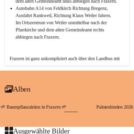
dem alten Gemeindeamt links abbiegen nach Fraxern.
Autobahn A14 von Feldkirch Richtung Bregenz, 
Ausfahrt Rankweil, Richtung Klaus Weiler fahren. 
Im Ortszentrum von Weiler unmittelbar nach der 
Pfarrkirche und dem alten Gemeindeamt rechts 
abbiegen nach Fraxern.
Fraxern ist ganz unkompliziert auch über den Landbus mit 
den öffentlichen Verkehrsmitteln zu erreichen. Die Linie 
492 fährt lt. Fahrplan des Verkehrsverbundes Vorarlberg an 
den Wochentagen regelmäßig zwischen Weiler und Fraxern.
Alben
An Samstagen, Sonn- und Feiertagen können Sie bequem 
direkt über die VMOBIL-App VMOBIL ON Ihren 
persönlichen Linienbus zur gewünschten Zeit zu Ihrer 
🌱 Baumpflanzaktion in Fraxern 🌱
Palmenbinden 2026
Haltestelle bestellen. Sowohl von Weiler kommend nach 
+19
Fraxern als auch von Fraxern nach Weiler oder natürlich für 
beide Fahrten Weiler-Fraxern-Weiler.
Ausgewählte Bilder