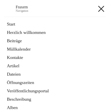
Fraxern
Navigation
Fraxern
Start
Herzlich willkommen
öffnet
Bürgerservice
Beiträge
in
Ordner
neuem
Müllkalender
Tab
öffnet
Formulare
in
Artikel
Kontakte
neuem
Tab
Artikel
+5
Dateien
Öffnungszeiten
Veröffentlichungsportal
Beschreibung
Hauptadresse
Alben