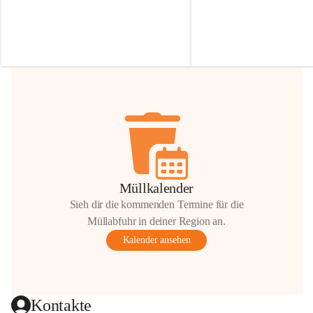
Irmgard Nachbaur, die für diese Zeit die 
Größen 
35 cm, 40 cm und 
Zufahrt über ihre Privatstraße zur 
💛 Wenn ihr etwas davon ab
Verfügung stellen. 🙏
möchtet, freuen sich unsere 
Vielen Dank für eure Unterstützung und 
über eure Unterstützung.
Hilfsbereitschaft!
📍 
Die Spenden können ger
Gemeindeamt abgegeben we
Vielen herzlichen Dank!
 🌼
Müllkalender
Sieh dir die kommenden Termine für die
Müllabfuhr in deiner Region an.
Kalender ansehen
Kontakte