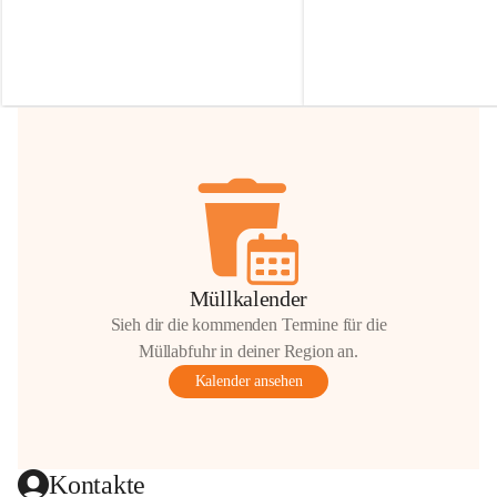
Irmgard Nachbaur, die für diese Zeit die 
Größen 
35 cm, 40 cm und 
Zufahrt über ihre Privatstraße zur 
💛 Wenn ihr etwas davon ab
Verfügung stellen. 🙏
möchtet, freuen sich unsere 
Vielen Dank für eure Unterstützung und 
über eure Unterstützung.
Hilfsbereitschaft!
📍 
Die Spenden können ger
Gemeindeamt abgegeben we
Vielen herzlichen Dank!
 🌼
Müllkalender
Sieh dir die kommenden Termine für die
Müllabfuhr in deiner Region an.
Kalender ansehen
Kontakte