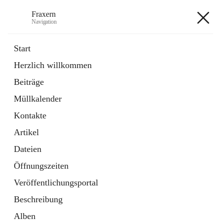
Fraxern
Navigation
Fraxern
Start
Herzlich willkommen
öffnet
Bürgerservice
Beiträge
in
Ordner
neuem
Müllkalender
Tab
öffnet
Formulare
in
Artikel
Kontakte
neuem
Tab
Artikel
+5
Dateien
Öffnungszeiten
Veröffentlichungsportal
Beschreibung
Hauptadresse
Alben