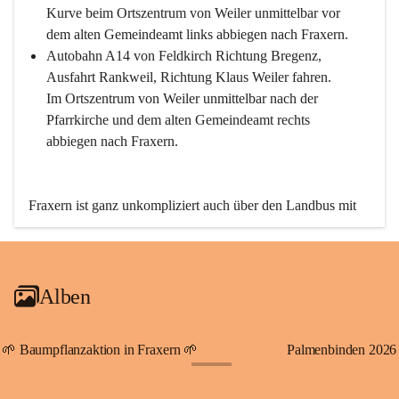
Kurve beim Ortszentrum von Weiler unmittelbar vor 
dem alten Gemeindeamt links abbiegen nach Fraxern.
Autobahn A14 von Feldkirch Richtung Bregenz, 
Ausfahrt Rankweil, Richtung Klaus Weiler fahren. 
Im Ortszentrum von Weiler unmittelbar nach der 
Pfarrkirche und dem alten Gemeindeamt rechts 
abbiegen nach Fraxern.
Fraxern ist ganz unkompliziert auch über den Landbus mit 
den öffentlichen Verkehrsmitteln zu erreichen. Die Linie 
492 fährt lt. Fahrplan des Verkehrsverbundes Vorarlberg an 
den Wochentagen regelmäßig zwischen Weiler und Fraxern.
Alben
An Samstagen, Sonn- und Feiertagen können Sie bequem 
direkt über die VMOBIL-App VMOBIL ON Ihren 
persönlichen Linienbus zur gewünschten Zeit zu Ihrer 
🌱 Baumpflanzaktion in Fraxern 🌱
Palmenbinden 2026
Haltestelle bestellen. Sowohl von Weiler kommend nach 
+19
Fraxern als auch von Fraxern nach Weiler oder natürlich für 