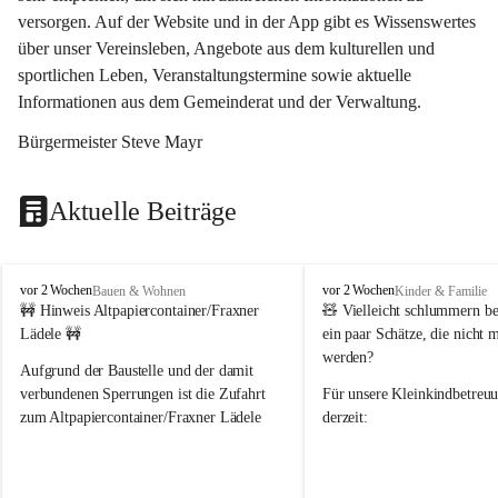
versorgen. Auf der Website und in der App gibt es Wissenswertes 
über unser Vereinsleben, Angebote aus dem kulturellen und 
sportlichen Leben, Veranstaltungstermine sowie aktuelle 
Informationen aus dem Gemeinderat und der Verwaltung. 
Bürgermeister Steve Mayr
Aktuelle Beiträge
F
F
vor 2 Wochen
vor 2 Wochen
Bauen & Wohnen
Kinder & Familie
r
r
🚧 Hinweis Altpapiercontainer/Fraxner 
🧸 
Vielleicht schlummern be
a
a
Lädele 🚧
ein paar Schätze, die nicht 
x
x
werden?
e
e
Aufgrund der Baustelle und der damit 
r
r
verbundenen Sperrungen ist die Zufahrt 
Für unsere 
Kleinkindbetreu
n
n
zum Altpapiercontainer/Fraxner Lädele 
derzeit:
derzeit nur erschwert möglich.
👶 
Puppenbuggys
Ein herzliches Dankeschön an Erwin und 
👗 
Puppenkleidung
 für Pupp