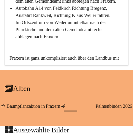
dem alten Gemeindeamt links abbiegen nach Fraxern.
Autobahn A14 von Feldkirch Richtung Bregenz, 
Ausfahrt Rankweil, Richtung Klaus Weiler fahren. 
Im Ortszentrum von Weiler unmittelbar nach der 
Pfarrkirche und dem alten Gemeindeamt rechts 
abbiegen nach Fraxern.
Fraxern ist ganz unkompliziert auch über den Landbus mit 
den öffentlichen Verkehrsmitteln zu erreichen. Die Linie 
492 fährt lt. Fahrplan des Verkehrsverbundes Vorarlberg an 
den Wochentagen regelmäßig zwischen Weiler und Fraxern.
Alben
An Samstagen, Sonn- und Feiertagen können Sie bequem 
direkt über die VMOBIL-App VMOBIL ON Ihren 
persönlichen Linienbus zur gewünschten Zeit zu Ihrer 
🌱 Baumpflanzaktion in Fraxern 🌱
Palmenbinden 2026
Haltestelle bestellen. Sowohl von Weiler kommend nach 
+19
Fraxern als auch von Fraxern nach Weiler oder natürlich für 
beide Fahrten Weiler-Fraxern-Weiler.
Ausgewählte Bilder