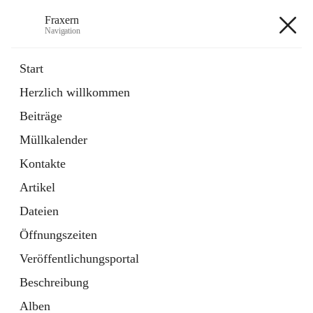
Fraxern
Navigation
Fraxern
Start
Herzlich willkommen
öffnet
Bürgerservice
Beiträge
in
Ordner
neuem
Müllkalender
Tab
öffnet
Formulare
in
Artikel
Kontakte
neuem
Tab
Artikel
+5
Dateien
Öffnungszeiten
Veröffentlichungsportal
Beschreibung
Hauptadresse
Alben