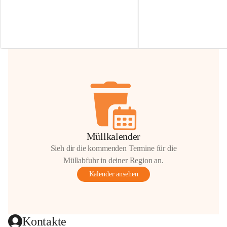
Irmgard Nachbaur, die für diese Zeit die 
Größen 
35 cm, 40 cm und 
Zufahrt über ihre Privatstraße zur 
💛 Wenn ihr etwas davon ab
Verfügung stellen. 🙏
möchtet, freuen sich unsere 
Vielen Dank für eure Unterstützung und 
über eure Unterstützung.
Hilfsbereitschaft!
📍 
Die Spenden können ger
Gemeindeamt abgegeben we
Vielen herzlichen Dank!
 🌼
Müllkalender
Sieh dir die kommenden Termine für die
Müllabfuhr in deiner Region an.
Kalender ansehen
Kontakte