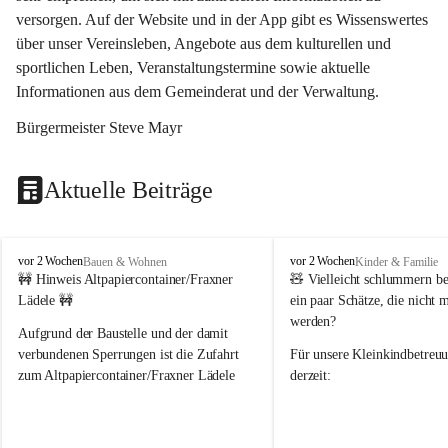
versorgen. Auf der Website und in der App gibt es Wissenswertes 
über unser Vereinsleben, Angebote aus dem kulturellen und 
sportlichen Leben, Veranstaltungstermine sowie aktuelle 
Informationen aus dem Gemeinderat und der Verwaltung. 
Bürgermeister Steve Mayr
Aktuelle Beiträge
F
F
vor 2 Wochen
vor 2 Wochen
Bauen & Wohnen
Kinder & Familie
r
r
🚧 Hinweis Altpapiercontainer/Fraxner 
🧸 
Vielleicht schlummern be
a
a
Lädele 🚧
ein paar Schätze, die nicht 
x
x
werden?
e
e
Aufgrund der Baustelle und der damit 
r
r
verbundenen Sperrungen ist die Zufahrt 
Für unsere 
Kleinkindbetreu
n
n
zum Altpapiercontainer/Fraxner Lädele 
derzeit:
derzeit nur erschwert möglich.
👶 
Puppenbuggys
Ein herzliches Dankeschön an Erwin und 
👗 
Puppenkleidung
 für Pupp