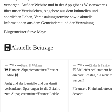
versorgen. Auf der Website und in der App gibt es Wissenswertes 
über unser Vereinsleben, Angebote aus dem kulturellen und 
sportlichen Leben, Veranstaltungstermine sowie aktuelle 
Informationen aus dem Gemeinderat und der Verwaltung. 
Bürgermeister Steve Mayr
Aktuelle Beiträge
F
F
vor 2 Wochen
vor 2 Wochen
Bauen & Wohnen
Kinder & Familie
r
r
🚧 Hinweis Altpapiercontainer/Fraxner 
🧸 
Vielleicht schlummern be
a
a
Lädele 🚧
ein paar Schätze, die nicht 
x
x
werden?
e
e
Aufgrund der Baustelle und der damit 
r
r
verbundenen Sperrungen ist die Zufahrt 
Für unsere 
Kleinkindbetreu
n
n
zum Altpapiercontainer/Fraxner Lädele 
derzeit:
derzeit nur erschwert möglich.
👶 
Puppenbuggys
Ein herzliches Dankeschön an Erwin und 
👗 
Puppenkleidung
 für Pupp