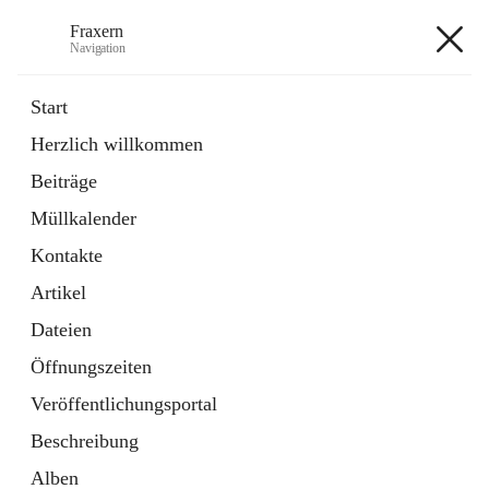
Fraxern
Navigation
Fraxern
Start
Herzlich willkommen
öffnet
Bürgerservice
Beiträge
in
Ordner
neuem
Müllkalender
Tab
öffnet
Formulare
in
Artikel
Kontakte
neuem
Tab
Artikel
+5
Dateien
Öffnungszeiten
Veröffentlichungsportal
Beschreibung
Hauptadresse
Alben