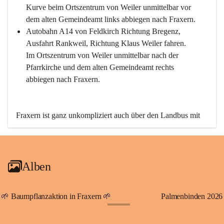
Kurve beim Ortszentrum von Weiler unmittelbar vor 
dem alten Gemeindeamt links abbiegen nach Fraxern.
Autobahn A14 von Feldkirch Richtung Bregenz, 
Ausfahrt Rankweil, Richtung Klaus Weiler fahren. 
Im Ortszentrum von Weiler unmittelbar nach der 
Pfarrkirche und dem alten Gemeindeamt rechts 
abbiegen nach Fraxern.
Fraxern ist ganz unkompliziert auch über den Landbus mit 
den öffentlichen Verkehrsmitteln zu erreichen. Die Linie 
492 fährt lt. Fahrplan des Verkehrsverbundes Vorarlberg an 
den Wochentagen regelmäßig zwischen Weiler und Fraxern.
Alben
An Samstagen, Sonn- und Feiertagen können Sie bequem 
direkt über die VMOBIL-App VMOBIL ON Ihren 
persönlichen Linienbus zur gewünschten Zeit zu Ihrer 
🌱 Baumpflanzaktion in Fraxern 🌱
Palmenbinden 2026
Haltestelle bestellen. Sowohl von Weiler kommend nach 
+19
Fraxern als auch von Fraxern nach Weiler oder natürlich für 