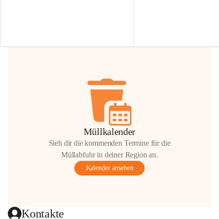
Irmgard Nachbaur, die für diese Zeit die 
Größen 
35 cm, 40 cm und 
Zufahrt über ihre Privatstraße zur 
💛 Wenn ihr etwas davon ab
Verfügung stellen. 🙏
möchtet, freuen sich unsere 
Vielen Dank für eure Unterstützung und 
über eure Unterstützung.
Hilfsbereitschaft!
📍 
Die Spenden können ger
Gemeindeamt abgegeben we
Vielen herzlichen Dank!
 🌼
Müllkalender
Sieh dir die kommenden Termine für die
Müllabfuhr in deiner Region an.
Kalender ansehen
Kontakte