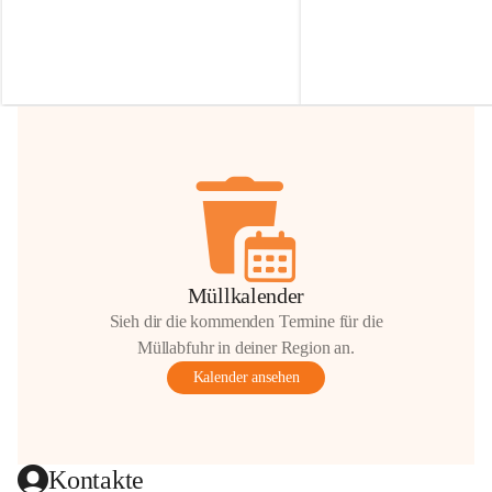
Irmgard Nachbaur, die für diese Zeit die 
Größen 
35 cm, 40 cm und 
Zufahrt über ihre Privatstraße zur 
💛 Wenn ihr etwas davon ab
Verfügung stellen. 🙏
möchtet, freuen sich unsere 
Vielen Dank für eure Unterstützung und 
über eure Unterstützung.
Hilfsbereitschaft!
📍 
Die Spenden können ger
Gemeindeamt abgegeben we
Vielen herzlichen Dank!
 🌼
Müllkalender
Sieh dir die kommenden Termine für die
Müllabfuhr in deiner Region an.
Kalender ansehen
Kontakte