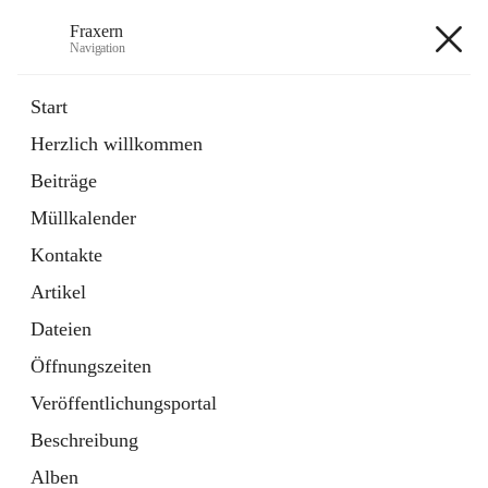
Fraxern
Navigation
Fraxern
Start
Herzlich willkommen
öffnet
Bürgerservice
Beiträge
in
Ordner
neuem
Müllkalender
Tab
öffnet
Formulare
in
Artikel
Kontakte
neuem
Tab
Artikel
+5
Dateien
Öffnungszeiten
Veröffentlichungsportal
Beschreibung
Hauptadresse
Alben