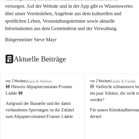
versorgen. Auf der Website und in der App gibt es Wissenswertes 
über unser Vereinsleben, Angebote aus dem kulturellen und 
sportlichen Leben, Veranstaltungstermine sowie aktuelle 
Informationen aus dem Gemeinderat und der Verwaltung. 
Bürgermeister Steve Mayr
Aktuelle Beiträge
F
F
vor 2 Wochen
vor 2 Wochen
Bauen & Wohnen
Kinder & Familie
r
r
🚧 Hinweis Altpapiercontainer/Fraxner 
🧸 
Vielleicht schlummern be
a
a
Lädele 🚧
ein paar Schätze, die nicht 
x
x
werden?
e
e
Aufgrund der Baustelle und der damit 
r
r
verbundenen Sperrungen ist die Zufahrt 
Für unsere 
Kleinkindbetreu
n
n
zum Altpapiercontainer/Fraxner Lädele 
derzeit:
derzeit nur erschwert möglich.
👶 
Puppenbuggys
Ein herzliches Dankeschön an Erwin und 
👗 
Puppenkleidung
 für Pupp