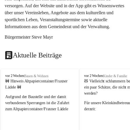
versorgen. Auf der Website und in der App gibt es Wissenswertes 
über unser Vereinsleben, Angebote aus dem kulturellen und 
sportlichen Leben, Veranstaltungstermine sowie aktuelle 
Informationen aus dem Gemeinderat und der Verwaltung. 
Bürgermeister Steve Mayr
Aktuelle Beiträge
F
F
vor 2 Wochen
vor 2 Wochen
Bauen & Wohnen
Kinder & Familie
r
r
🚧 Hinweis Altpapiercontainer/Fraxner 
🧸 
Vielleicht schlummern be
a
a
Lädele 🚧
ein paar Schätze, die nicht 
x
x
werden?
e
e
Aufgrund der Baustelle und der damit 
r
r
verbundenen Sperrungen ist die Zufahrt 
Für unsere 
Kleinkindbetreu
n
n
zum Altpapiercontainer/Fraxner Lädele 
derzeit:
derzeit nur erschwert möglich.
👶 
Puppenbuggys
Ein herzliches Dankeschön an Erwin und 
👗 
Puppenkleidung
 für Pupp