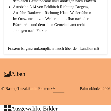
dem alten Gemeindeamt links abbiegen nach Fraxern.
Autobahn A14 von Feldkirch Richtung Bregenz, 
Ausfahrt Rankweil, Richtung Klaus Weiler fahren. 
Im Ortszentrum von Weiler unmittelbar nach der 
Pfarrkirche und dem alten Gemeindeamt rechts 
abbiegen nach Fraxern.
Fraxern ist ganz unkompliziert auch über den Landbus mit 
den öffentlichen Verkehrsmitteln zu erreichen. Die Linie 
492 fährt lt. Fahrplan des Verkehrsverbundes Vorarlberg an 
den Wochentagen regelmäßig zwischen Weiler und Fraxern.
Alben
An Samstagen, Sonn- und Feiertagen können Sie bequem 
direkt über die VMOBIL-App VMOBIL ON Ihren 
persönlichen Linienbus zur gewünschten Zeit zu Ihrer 
🌱 Baumpflanzaktion in Fraxern 🌱
Palmenbinden 2026
Haltestelle bestellen. Sowohl von Weiler kommend nach 
+19
Fraxern als auch von Fraxern nach Weiler oder natürlich für 
beide Fahrten Weiler-Fraxern-Weiler.
Ausgewählte Bilder