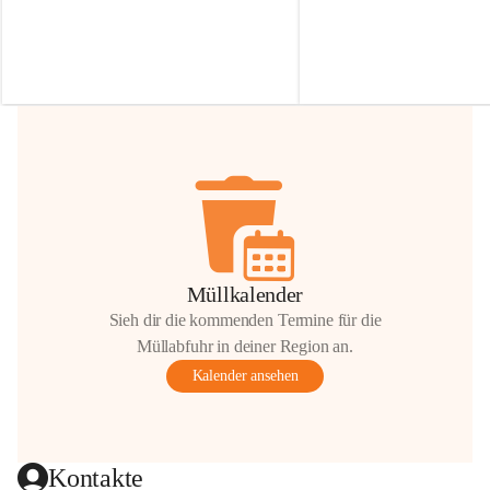
Irmgard Nachbaur, die für diese Zeit die 
Größen 
35 cm, 40 cm und 
Zufahrt über ihre Privatstraße zur 
💛 Wenn ihr etwas davon ab
Verfügung stellen. 🙏
möchtet, freuen sich unsere 
Vielen Dank für eure Unterstützung und 
über eure Unterstützung.
Hilfsbereitschaft!
📍 
Die Spenden können ger
Gemeindeamt abgegeben we
Vielen herzlichen Dank!
 🌼
Müllkalender
Sieh dir die kommenden Termine für die
Müllabfuhr in deiner Region an.
Kalender ansehen
Kontakte