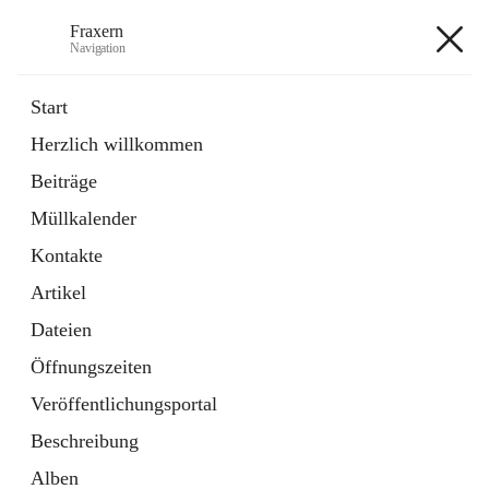
Fraxern
Navigation
Fraxern
Start
Herzlich willkommen
öffnet
Bürgerservice
Beiträge
in
Ordner
neuem
Müllkalender
Tab
öffnet
Formulare
in
Artikel
Kontakte
neuem
Tab
Artikel
+5
Dateien
Öffnungszeiten
Veröffentlichungsportal
Beschreibung
Hauptadresse
Alben