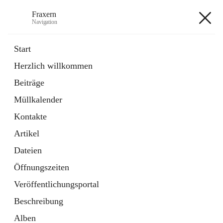
Fraxern
Navigation
Fraxern
Start
Herzlich willkommen
öffnet
Bürgerservice
Beiträge
in
Ordner
neuem
Müllkalender
Tab
öffnet
Formulare
in
Artikel
Kontakte
neuem
Tab
Artikel
+5
Dateien
Öffnungszeiten
Veröffentlichungsportal
Beschreibung
Hauptadresse
Alben