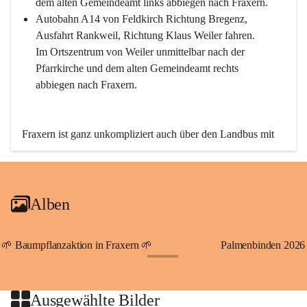
dem alten Gemeindeamt links abbiegen nach Fraxern.
Autobahn A14 von Feldkirch Richtung Bregenz, 
Ausfahrt Rankweil, Richtung Klaus Weiler fahren. 
Im Ortszentrum von Weiler unmittelbar nach der 
Pfarrkirche und dem alten Gemeindeamt rechts 
abbiegen nach Fraxern.
Fraxern ist ganz unkompliziert auch über den Landbus mit 
den öffentlichen Verkehrsmitteln zu erreichen. Die Linie 
492 fährt lt. Fahrplan des Verkehrsverbundes Vorarlberg an 
den Wochentagen regelmäßig zwischen Weiler und Fraxern.
Alben
An Samstagen, Sonn- und Feiertagen können Sie bequem 
direkt über die VMOBIL-App VMOBIL ON Ihren 
persönlichen Linienbus zur gewünschten Zeit zu Ihrer 
🌱 Baumpflanzaktion in Fraxern 🌱
Palmenbinden 2026
Haltestelle bestellen. Sowohl von Weiler kommend nach 
+19
Fraxern als auch von Fraxern nach Weiler oder natürlich für 
beide Fahrten Weiler-Fraxern-Weiler.
Ausgewählte Bilder