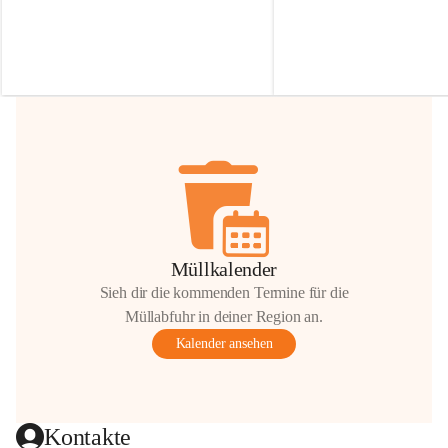
Irmgard Nachbaur, die für diese Zeit die 
Größen 
35 cm, 40 cm und 
Zufahrt über ihre Privatstraße zur 
💛 Wenn ihr etwas davon ab
Verfügung stellen. 🙏
möchtet, freuen sich unsere 
Vielen Dank für eure Unterstützung und 
über eure Unterstützung.
Hilfsbereitschaft!
📍 
Die Spenden können ger
Gemeindeamt abgegeben we
Vielen herzlichen Dank!
 🌼
Müllkalender
Sieh dir die kommenden Termine für die
Müllabfuhr in deiner Region an.
Kalender ansehen
Kontakte