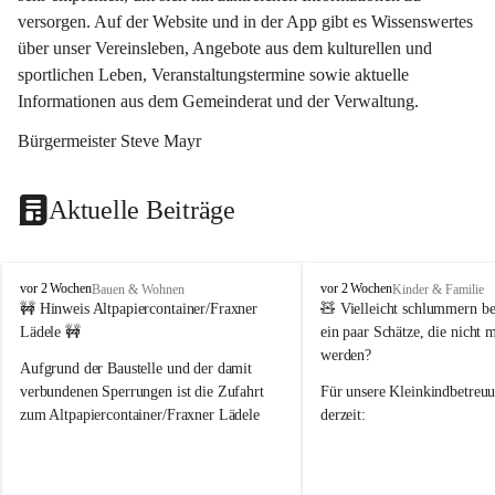
versorgen. Auf der Website und in der App gibt es Wissenswertes 
über unser Vereinsleben, Angebote aus dem kulturellen und 
sportlichen Leben, Veranstaltungstermine sowie aktuelle 
Informationen aus dem Gemeinderat und der Verwaltung. 
Bürgermeister Steve Mayr
Aktuelle Beiträge
F
F
vor 2 Wochen
vor 2 Wochen
Bauen & Wohnen
Kinder & Familie
r
r
🚧 Hinweis Altpapiercontainer/Fraxner 
🧸 
Vielleicht schlummern be
a
a
Lädele 🚧
ein paar Schätze, die nicht 
x
x
werden?
e
e
Aufgrund der Baustelle und der damit 
r
r
verbundenen Sperrungen ist die Zufahrt 
Für unsere 
Kleinkindbetreu
n
n
zum Altpapiercontainer/Fraxner Lädele 
derzeit:
derzeit nur erschwert möglich.
👶 
Puppenbuggys
Ein herzliches Dankeschön an Erwin und 
👗 
Puppenkleidung
 für Pupp