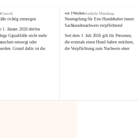
F
n
vor 3 Wochen
Umwelt
Amtliche Mitteilung
r
älle richtig entsorgen
Neuregelung für Erst-Hundehalter:innen: 
a
Sachkundenachweis verpflichtend
b 
1. Jänner 2026
 dürfen 
x
e
hige Gipsabfälle nicht mehr 
Seit dem 1. Juli 2026 gilt für Personen, 
r
uschutt entsorgt oder 
die erstmals einen Hund halten möchten, 
n
werden
. Grund dafür ist die 
die Verpflichtung zum Nachweis einer 
linggips-Verordnung
, die eine 
entsprechenden Sachkunde. Ziel ist es, 
Sammlung und das Recycling 
Hundebesitzer:innen bestmöglich auf die 
ällen vorschreibt.
Haltung und Verantwortung im Umgang 
mit ihrem Tier vorzubereiten.
 Haushalte wird diese 
or allem dann relevant, wenn 
Der Sachkundenachweis besteht aus zwei 
gs- oder Umbauarbeiten
 an 
Teilen:
Wohnung durchgeführt werden. 
🐾 
Theoriekurs
ände, Gipskartonplatten oder 
aus neu verbauten Gipsplatten 
Mindestens 4 Unterrichtseinheiten 
ftig 
getrennt gesammelt und 
à 60 Minuten
rden.
Muss vor der Anschaffung bzw. 
Aufnahme eines Hundes absolviert 
t sammeln:
werden