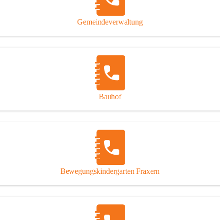
Gipsplatten
Trennung l
Gemeindeverwaltung
Beitrag zu
Ressourcen
bei Ihrem 
Annahme vo
Bauhof
Bewegungskindergarten Fraxern