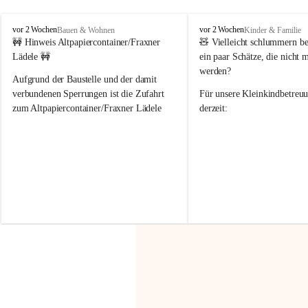
F
F
vor 2 Wochen
vor 2 Wochen
Bauen & Wohnen
Kinder & Familie
r
r
🚧 Hinweis Altpapiercontainer/Fraxner 
🧸 
Vielleicht schlummern be
a
a
Lädele 🚧
ein paar Schätze, die nicht 
x
x
werden?
e
e
Aufgrund der Baustelle und der damit 
r
r
verbundenen Sperrungen ist die Zufahrt 
Für unsere 
Kleinkindbetreu
n
n
zum Altpapiercontainer/Fraxner Lädele 
derzeit:
derzeit nur erschwert möglich.
👶 
Puppenbuggys
Ein herzliches Dankeschön an Erwin und 
👗 
Puppenkleidung
 für Pupp
Irmgard Nachbaur, die für diese Zeit die 
Größen 
35 cm, 40 cm und 
Zufahrt über ihre Privatstraße zur 
💛 Wenn ihr etwas davon ab
Verfügung stellen. 🙏
möchtet, freuen sich unsere 
Vielen Dank für eure Unterstützung und 
über eure Unterstützung.
Hilfsbereitschaft!
📍 
Die Spenden können ger
Gemeindeamt abgegeben we
Vielen herzlichen Dank!
 🌼