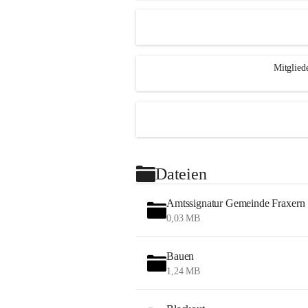
Mitglied
Dateien
Amtssignatur Gemeinde Fraxern
0,03 MB
Bauen
1,24 MB