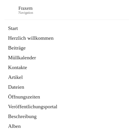
Fraxern
Navigation
Start
Herzlich willkommen
öffnet
Bürgerservice
Beiträge
in
Ordner
neuem
Müllkalender
Tab
öffnet
Formulare
in
Artikel
Kontakte
neuem
Tab
Artikel
Dateien
Öffnungszeiten
Veröffentlichungsportal
Beschreibung
Alben