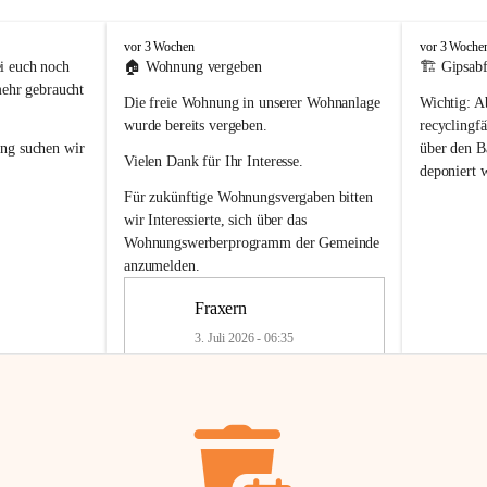
F
F
vor 3 Wochen
vor 3 Woche
r
r
i euch noch 
🏠 
Wohnung vergeben
🏗️ Gipsabf
a
a
mehr gebraucht 
Die freie Wohnung in unserer Wohnanlage 
Wichtig:
 A
x
x
e
e
wurde bereits vergeben.
recyclingfä
r
r
ung
 suchen wir 
über den Ba
Vielen Dank für Ihr Interesse.
n
n
deponiert 
neue 
Recyc
Für zukünftige Wohnungsvergaben bitten 
getrennte 
wir Interessierte, sich über das 
en in den 
von Gipsabf
Wohnungswerberprogramm der Gemeinde
45 cm
anzumelden.
Für private
geben 
Änderung v
Fraxern
Kinder riesig 
Renovierun
3. Juli 2026 - 06:35
Haus oder 
Alte Gipsw
ne beim 
Verschnitt 
rden.
🏠
Freie Wohnung in Fraxern
müssen kün
In unserer Wohnanlage wird eine 
entsorgt
 we
Wohnung frei.
✅ 
Getrenn