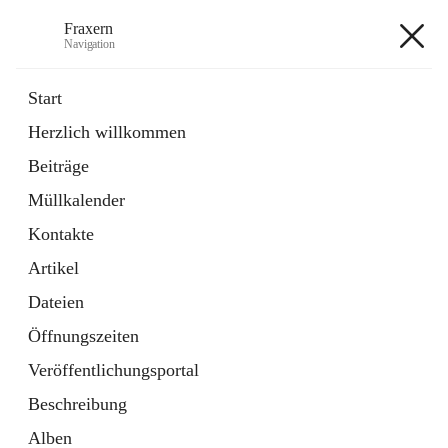
Fraxern
Navigation
Fraxern
Start
Herzlich willkommen
öffnet
Bürgerservice
Beiträge
in
Ordner
neuem
Müllkalender
Tab
öffnet
Formulare
in
Artikel
Kontakte
neuem
Tab
Artikel
+5
Dateien
Öffnungszeiten
Veröffentlichungsportal
Beschreibung
Hauptadresse
Alben