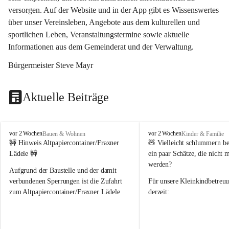
versorgen. Auf der Website und in der App gibt es Wissenswertes 
über unser Vereinsleben, Angebote aus dem kulturellen und 
sportlichen Leben, Veranstaltungstermine sowie aktuelle 
Informationen aus dem Gemeinderat und der Verwaltung. 
Bürgermeister Steve Mayr
Aktuelle Beiträge
F
F
vor 2 Wochen
vor 2 Wochen
Bauen & Wohnen
Kinder & Familie
r
r
🚧 Hinweis Altpapiercontainer/Fraxner 
🧸 
Vielleicht schlummern be
a
a
Lädele 🚧
ein paar Schätze, die nicht 
x
x
werden?
e
e
Aufgrund der Baustelle und der damit 
r
r
verbundenen Sperrungen ist die Zufahrt 
Für unsere 
Kleinkindbetreu
n
n
zum Altpapiercontainer/Fraxner Lädele 
derzeit:
derzeit nur erschwert möglich.
👶 
Puppenbuggys
Ein herzliches Dankeschön an Erwin und 
👗 
Puppenkleidung
 für Pupp