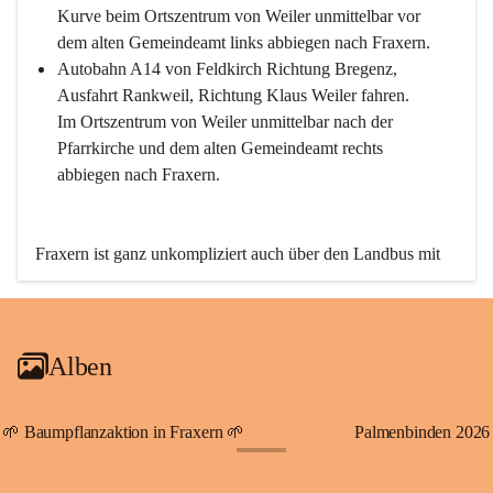
Kurve beim Ortszentrum von Weiler unmittelbar vor 
dem alten Gemeindeamt links abbiegen nach Fraxern.
Autobahn A14 von Feldkirch Richtung Bregenz, 
Ausfahrt Rankweil, Richtung Klaus Weiler fahren. 
Im Ortszentrum von Weiler unmittelbar nach der 
Pfarrkirche und dem alten Gemeindeamt rechts 
abbiegen nach Fraxern.
Fraxern ist ganz unkompliziert auch über den Landbus mit 
den öffentlichen Verkehrsmitteln zu erreichen. Die Linie 
492 fährt lt. Fahrplan des Verkehrsverbundes Vorarlberg an 
den Wochentagen regelmäßig zwischen Weiler und Fraxern.
Alben
An Samstagen, Sonn- und Feiertagen können Sie bequem 
direkt über die VMOBIL-App VMOBIL ON Ihren 
persönlichen Linienbus zur gewünschten Zeit zu Ihrer 
🌱 Baumpflanzaktion in Fraxern 🌱
Palmenbinden 2026
Haltestelle bestellen. Sowohl von Weiler kommend nach 
+19
Fraxern als auch von Fraxern nach Weiler oder natürlich für 