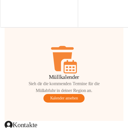
Irmgard Nachbaur, die für diese Zeit die 
Größen 
35 cm, 40 cm und 
Zufahrt über ihre Privatstraße zur 
💛 Wenn ihr etwas davon ab
Verfügung stellen. 🙏
möchtet, freuen sich unsere 
Vielen Dank für eure Unterstützung und 
über eure Unterstützung.
Hilfsbereitschaft!
📍 
Die Spenden können ger
Gemeindeamt abgegeben we
Vielen herzlichen Dank!
 🌼
Müllkalender
Sieh dir die kommenden Termine für die
Müllabfuhr in deiner Region an.
Kalender ansehen
Kontakte