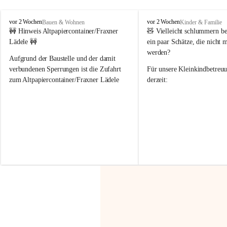
F
F
vor 2 Wochen
vor 2 Wochen
Bauen & Wohnen
Kinder & Familie
r
r
🚧 Hinweis Altpapiercontainer/Fraxner 
🧸 
Vielleicht schlummern be
a
a
Lädele 🚧
ein paar Schätze, die nicht 
x
x
werden?
e
e
Aufgrund der Baustelle und der damit 
r
r
verbundenen Sperrungen ist die Zufahrt 
Für unsere 
Kleinkindbetreu
n
n
zum Altpapiercontainer/Fraxner Lädele 
derzeit:
derzeit nur erschwert möglich.
👶 
Puppenbuggys
Ein herzliches Dankeschön an Erwin und 
👗 
Puppenkleidung
 für Pupp
Irmgard Nachbaur, die für diese Zeit die 
Größen 
35 cm, 40 cm und 
Zufahrt über ihre Privatstraße zur 
💛 Wenn ihr etwas davon ab
Verfügung stellen. 🙏
möchtet, freuen sich unsere 
Vielen Dank für eure Unterstützung und 
über eure Unterstützung.
Hilfsbereitschaft!
📍 
Die Spenden können ger
Gemeindeamt abgegeben we
Vielen herzlichen Dank!
 🌼