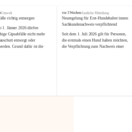
F
n
vor 3 Wochen
Umwelt
Amtliche Mitteilung
r
älle richtig entsorgen
Neuregelung für Erst-Hundehalter:innen: 
a
Sachkundenachweis verpflichtend
b 
1. Jänner 2026
 dürfen 
x
e
hige Gipsabfälle nicht mehr 
Seit dem 1. Juli 2026 gilt für Personen, 
r
uschutt entsorgt oder 
die erstmals einen Hund halten möchten, 
n
werden
. Grund dafür ist die 
die Verpflichtung zum Nachweis einer 
linggips-Verordnung
, die eine 
entsprechenden Sachkunde. Ziel ist es, 
Sammlung und das Recycling 
Hundebesitzer:innen bestmöglich auf die 
ällen vorschreibt.
Haltung und Verantwortung im Umgang 
mit ihrem Tier vorzubereiten.
 Haushalte wird diese 
or allem dann relevant, wenn 
Der Sachkundenachweis besteht aus zwei 
gs- oder Umbauarbeiten
 an 
Teilen:
Wohnung durchgeführt werden. 
🐾 
Theoriekurs
ände, Gipskartonplatten oder 
aus neu verbauten Gipsplatten 
Mindestens 4 Unterrichtseinheiten 
ftig 
getrennt gesammelt und 
à 60 Minuten
rden.
Muss vor der Anschaffung bzw. 
Aufnahme eines Hundes absolviert 
t sammeln:
werden