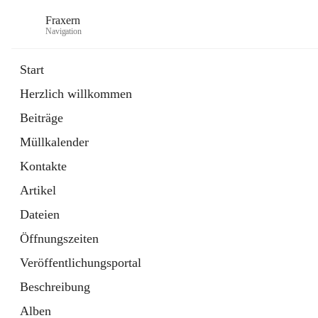
Fraxern
Navigation
Start
Herzlich willkommen
öffnet
Bürgerservice
Beiträge
in
Ordner
neuem
Müllkalender
Tab
öffnet
Formulare
in
Artikel
Kontakte
neuem
Tab
Artikel
Dateien
Öffnungszeiten
Veröffentlichungsportal
Beschreibung
Alben