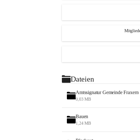
Mitglied
Dateien
Amtssignatur Gemeinde Fraxern
0,03 MB
Bauen
1,24 MB