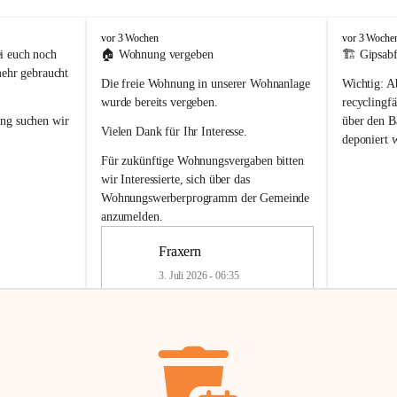
F
F
vor 3 Wochen
vor 3 Woche
r
r
i euch noch 
🏠 
Wohnung vergeben
🏗️ Gipsabf
a
a
mehr gebraucht 
Die freie Wohnung in unserer Wohnanlage 
Wichtig:
 A
x
x
e
e
wurde bereits vergeben.
recyclingfä
r
r
ung
 suchen wir 
über den Ba
Vielen Dank für Ihr Interesse.
n
n
deponiert 
neue 
Recyc
Für zukünftige Wohnungsvergaben bitten 
getrennte 
wir Interessierte, sich über das 
en in den 
von Gipsabf
Wohnungswerberprogramm der Gemeinde
45 cm
anzumelden.
Für private
geben 
Änderung v
Fraxern
Kinder riesig 
Renovierun
3. Juli 2026 - 06:35
Haus oder 
Alte Gipsw
ne beim 
Verschnitt 
rden.
🏠
Freie Wohnung in Fraxern
müssen kün
In unserer Wohnanlage wird eine 
entsorgt
 we
Wohnung frei.
✅ 
Getrenn