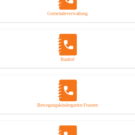
Gipsplatten
Trennung l
Gemeindeverwaltung
Beitrag zu
Ressourcen
bei Ihrem 
Annahme vo
Bauhof
Bewegungskindergarten Fraxern