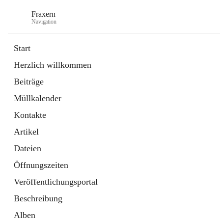
Fraxern
Navigation
Start
Herzlich willkommen
öffnet
Bürgerservice
Beiträge
in
Ordner
neuem
Müllkalender
Tab
öffnet
Formulare
in
Artikel
Kontakte
neuem
Tab
Artikel
Dateien
Öffnungszeiten
Veröffentlichungsportal
Beschreibung
Alben