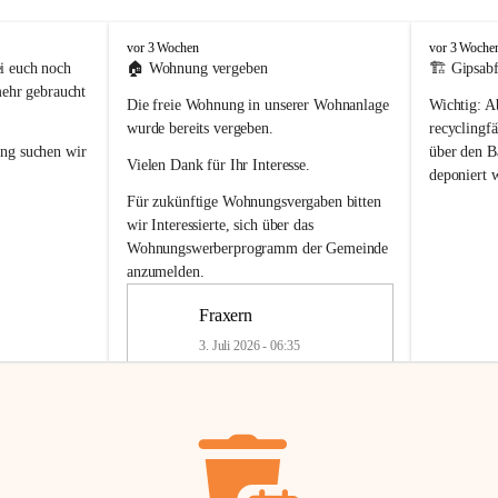
F
F
vor 3 Wochen
vor 3 Woche
r
r
i euch noch 
🏠 
Wohnung vergeben
🏗️ Gipsabf
a
a
mehr gebraucht 
Die freie Wohnung in unserer Wohnanlage 
Wichtig:
 A
x
x
e
e
wurde bereits vergeben.
recyclingfä
r
r
ung
 suchen wir 
über den Ba
Vielen Dank für Ihr Interesse.
n
n
deponiert 
neue 
Recyc
Für zukünftige Wohnungsvergaben bitten 
getrennte 
wir Interessierte, sich über das 
en in den 
von Gipsabf
Wohnungswerberprogramm der Gemeinde
45 cm
anzumelden.
Für private
geben 
Änderung v
Fraxern
Kinder riesig 
Renovierun
3. Juli 2026 - 06:35
Haus oder 
Alte Gipsw
ne beim 
Verschnitt 
rden.
🏠
Freie Wohnung in Fraxern
müssen kün
In unserer Wohnanlage wird eine 
entsorgt
 we
Wohnung frei.
✅ 
Getrenn