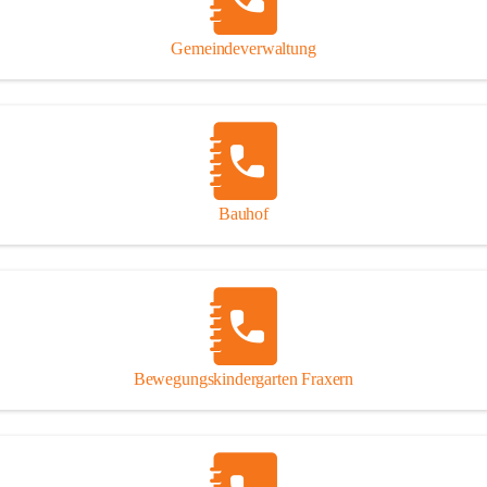
Gipsplatten
Trennung l
Gemeindeverwaltung
Beitrag zu
Ressourcen
bei Ihrem 
Annahme vo
Bauhof
Bewegungskindergarten Fraxern