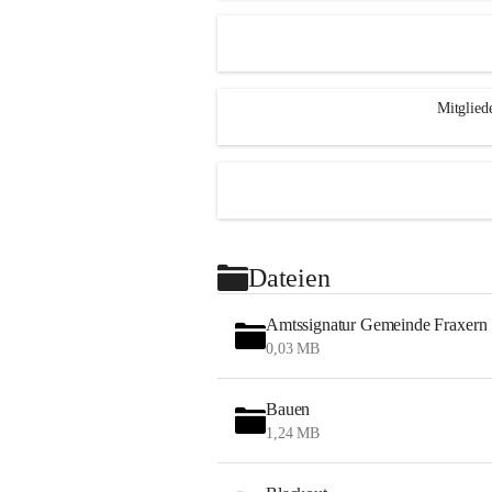
Mitglied
Dateien
Amtssignatur Gemeinde Fraxern
0,03 MB
Bauen
1,24 MB