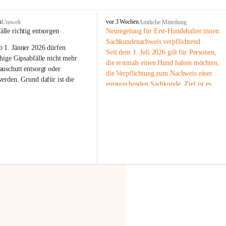
F
n
vor 3 Wochen
Umwelt
Amtliche Mitteilung
r
älle richtig entsorgen
Neuregelung für Erst-Hundehalter:innen: 
a
Sachkundenachweis verpflichtend
b 
1. Jänner 2026
 dürfen 
x
Seit dem 1. Juli 2026 gilt für Personen, 
e
hige Gipsabfälle nicht mehr 
die erstmals einen Hund halten möchten, 
r
uschutt entsorgt oder 
die Verpflichtung zum Nachweis einer 
n
werden
. Grund dafür ist die 
entsprechenden Sachkunde. Ziel ist es, 
linggips-Verordnung
, die eine 
Hundebesitzer:innen bestmöglich auf die 
Sammlung und das Recycling 
Haltung und Verantwortung im Umgang 
ällen vorschreibt.
mit ihrem Tier vorzubereiten.
Der Sachkundenachweis besteht aus zwei 
 Haushalte wird diese 
Teilen:
or allem dann relevant, wenn 
🐾 
Theoriekurs
gs- oder Umbauarbeiten
 an 
Mindestens 4 Unterrichtseinheiten 
Wohnung durchgeführt werden. 
à 60 Minuten
ände, Gipskartonplatten oder 
Muss vor der Anschaffung bzw. 
aus neu verbauten Gipsplatten 
Aufnahme eines Hundes absolviert 
ftig 
getrennt gesammelt und 
werden
rden.
🐾 
Praxiseinheit
t sammeln:
2-stündige praktische Schulung 