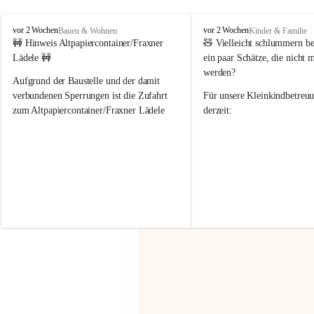
F
F
vor 2 Wochen
vor 2 Wochen
Bauen & Wohnen
Kinder & Familie
r
r
🚧 Hinweis Altpapiercontainer/Fraxner 
🧸 
Vielleicht schlummern be
a
a
Lädele 🚧
ein paar Schätze, die nicht 
x
x
werden?
e
e
Aufgrund der Baustelle und der damit 
r
r
verbundenen Sperrungen ist die Zufahrt 
Für unsere 
Kleinkindbetreu
n
n
zum Altpapiercontainer/Fraxner Lädele 
derzeit:
derzeit nur erschwert möglich.
👶 
Puppenbuggys
Ein herzliches Dankeschön an Erwin und 
👗 
Puppenkleidung
 für Pupp
Irmgard Nachbaur, die für diese Zeit die 
Größen 
35 cm, 40 cm und 
Zufahrt über ihre Privatstraße zur 
💛 Wenn ihr etwas davon ab
Verfügung stellen. 🙏
möchtet, freuen sich unsere 
Vielen Dank für eure Unterstützung und 
über eure Unterstützung.
Hilfsbereitschaft!
📍 
Die Spenden können ger
Gemeindeamt abgegeben we
Vielen herzlichen Dank!
 🌼