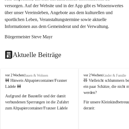
versorgen. Auf der Website und in der App gibt es Wissenswertes 
über unser Vereinsleben, Angebote aus dem kulturellen und 
sportlichen Leben, Veranstaltungstermine sowie aktuelle 
Informationen aus dem Gemeinderat und der Verwaltung. 
Bürgermeister Steve Mayr
Aktuelle Beiträge
F
F
vor 2 Wochen
vor 2 Wochen
Bauen & Wohnen
Kinder & Familie
r
r
🚧 Hinweis Altpapiercontainer/Fraxner 
🧸 
Vielleicht schlummern be
a
a
Lädele 🚧
ein paar Schätze, die nicht 
x
x
werden?
e
e
Aufgrund der Baustelle und der damit 
r
r
verbundenen Sperrungen ist die Zufahrt 
Für unsere 
Kleinkindbetreu
n
n
zum Altpapiercontainer/Fraxner Lädele 
derzeit:
derzeit nur erschwert möglich.
👶 
Puppenbuggys
Ein herzliches Dankeschön an Erwin und 
👗 
Puppenkleidung
 für Pupp