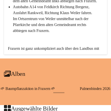
dem alten Gemeindeamt links abbiegen nach Fraxern.
Autobahn A14 von Feldkirch Richtung Bregenz, 
Ausfahrt Rankweil, Richtung Klaus Weiler fahren. 
Im Ortszentrum von Weiler unmittelbar nach der 
Pfarrkirche und dem alten Gemeindeamt rechts 
abbiegen nach Fraxern.
Fraxern ist ganz unkompliziert auch über den Landbus mit 
den öffentlichen Verkehrsmitteln zu erreichen. Die Linie 
492 fährt lt. Fahrplan des Verkehrsverbundes Vorarlberg an 
den Wochentagen regelmäßig zwischen Weiler und Fraxern.
Alben
An Samstagen, Sonn- und Feiertagen können Sie bequem 
direkt über die VMOBIL-App VMOBIL ON Ihren 
persönlichen Linienbus zur gewünschten Zeit zu Ihrer 
🌱 Baumpflanzaktion in Fraxern 🌱
Palmenbinden 2026
Haltestelle bestellen. Sowohl von Weiler kommend nach 
+19
Fraxern als auch von Fraxern nach Weiler oder natürlich für 
beide Fahrten Weiler-Fraxern-Weiler.
Ausgewählte Bilder