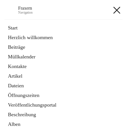
Fraxern
Navigation
Fraxern
Start
Herzlich willkommen
öffnet
Bürgerservice
Beiträge
in
Ordner
neuem
Müllkalender
Tab
öffnet
Formulare
in
Artikel
Kontakte
neuem
Tab
Artikel
+5
Dateien
Öffnungszeiten
Veröffentlichungsportal
Beschreibung
Hauptadresse
Alben