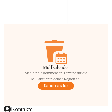
Irmgard Nachbaur, die für diese Zeit die 
Größen 
35 cm, 40 cm und 
Zufahrt über ihre Privatstraße zur 
💛 Wenn ihr etwas davon ab
Verfügung stellen. 🙏
möchtet, freuen sich unsere 
Vielen Dank für eure Unterstützung und 
über eure Unterstützung.
Hilfsbereitschaft!
📍 
Die Spenden können ger
Gemeindeamt abgegeben we
Vielen herzlichen Dank!
 🌼
Müllkalender
Sieh dir die kommenden Termine für die
Müllabfuhr in deiner Region an.
Kalender ansehen
Kontakte