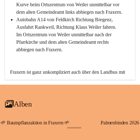
Kurve beim Ortszentrum von Weiler unmittelbar vor 
dem alten Gemeindeamt links abbiegen nach Fraxern.
Autobahn A14 von Feldkirch Richtung Bregenz, 
Ausfahrt Rankweil, Richtung Klaus Weiler fahren. 
Im Ortszentrum von Weiler unmittelbar nach der 
Pfarrkirche und dem alten Gemeindeamt rechts 
abbiegen nach Fraxern.
Fraxern ist ganz unkompliziert auch über den Landbus mit 
den öffentlichen Verkehrsmitteln zu erreichen. Die Linie 
492 fährt lt. Fahrplan des Verkehrsverbundes Vorarlberg an 
den Wochentagen regelmäßig zwischen Weiler und Fraxern.
Alben
An Samstagen, Sonn- und Feiertagen können Sie bequem 
direkt über die VMOBIL-App VMOBIL ON Ihren 
persönlichen Linienbus zur gewünschten Zeit zu Ihrer 
🌱 Baumpflanzaktion in Fraxern 🌱
Palmenbinden 2026
Haltestelle bestellen. Sowohl von Weiler kommend nach 
+19
Fraxern als auch von Fraxern nach Weiler oder natürlich für 