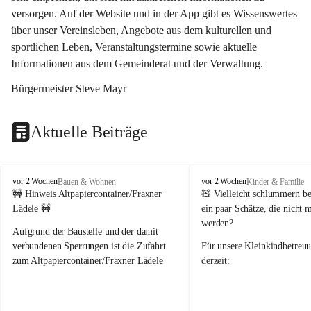
versorgen. Auf der Website und in der App gibt es Wissenswertes 
über unser Vereinsleben, Angebote aus dem kulturellen und 
sportlichen Leben, Veranstaltungstermine sowie aktuelle 
Informationen aus dem Gemeinderat und der Verwaltung. 
Bürgermeister Steve Mayr
Aktuelle Beiträge
F
F
vor 2 Wochen
vor 2 Wochen
Bauen & Wohnen
Kinder & Familie
r
r
🚧 Hinweis Altpapiercontainer/Fraxner 
🧸 
Vielleicht schlummern be
a
a
Lädele 🚧
ein paar Schätze, die nicht 
x
x
werden?
e
e
Aufgrund der Baustelle und der damit 
r
r
verbundenen Sperrungen ist die Zufahrt 
Für unsere 
Kleinkindbetreu
n
n
zum Altpapiercontainer/Fraxner Lädele 
derzeit:
derzeit nur erschwert möglich.
👶 
Puppenbuggys
Ein herzliches Dankeschön an Erwin und 
👗 
Puppenkleidung
 für Pupp