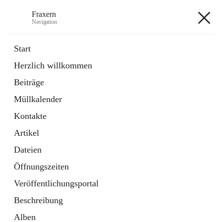
Fraxern
Navigation
Fraxern
Start
Herzlich willkommen
öffnet
Bürgerservice
Beiträge
in
Ordner
neuem
Müllkalender
Tab
öffnet
Formulare
in
Artikel
Kontakte
neuem
Tab
Artikel
+5
Dateien
Öffnungszeiten
Veröffentlichungsportal
Beschreibung
Hauptadresse
Alben