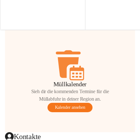
Irmgard Nachbaur, die für diese Zeit die 
Größen 
35 cm, 40 cm und 
Zufahrt über ihre Privatstraße zur 
💛 Wenn ihr etwas davon ab
Verfügung stellen. 🙏
möchtet, freuen sich unsere 
Vielen Dank für eure Unterstützung und 
über eure Unterstützung.
Hilfsbereitschaft!
📍 
Die Spenden können ger
Gemeindeamt abgegeben we
Vielen herzlichen Dank!
 🌼
Müllkalender
Sieh dir die kommenden Termine für die
Müllabfuhr in deiner Region an.
Kalender ansehen
Kontakte