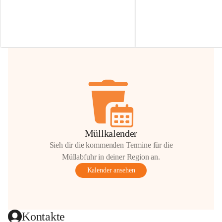
Irmgard Nachbaur, die für diese Zeit die 
Größen 
35 cm, 40 cm und 
Zufahrt über ihre Privatstraße zur 
💛 Wenn ihr etwas davon ab
Verfügung stellen. 🙏
möchtet, freuen sich unsere 
Vielen Dank für eure Unterstützung und 
über eure Unterstützung.
Hilfsbereitschaft!
📍 
Die Spenden können ger
Gemeindeamt abgegeben we
Vielen herzlichen Dank!
 🌼
Müllkalender
Sieh dir die kommenden Termine für die
Müllabfuhr in deiner Region an.
Kalender ansehen
Kontakte