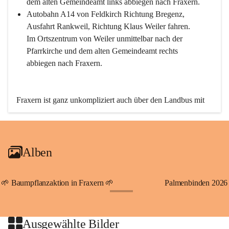
dem alten Gemeindeamt links abbiegen nach Fraxern.
Autobahn A14 von Feldkirch Richtung Bregenz, 
Ausfahrt Rankweil, Richtung Klaus Weiler fahren. 
Im Ortszentrum von Weiler unmittelbar nach der 
Pfarrkirche und dem alten Gemeindeamt rechts 
abbiegen nach Fraxern.
Fraxern ist ganz unkompliziert auch über den Landbus mit 
den öffentlichen Verkehrsmitteln zu erreichen. Die Linie 
492 fährt lt. Fahrplan des Verkehrsverbundes Vorarlberg an 
den Wochentagen regelmäßig zwischen Weiler und Fraxern.
Alben
An Samstagen, Sonn- und Feiertagen können Sie bequem 
direkt über die VMOBIL-App VMOBIL ON Ihren 
persönlichen Linienbus zur gewünschten Zeit zu Ihrer 
🌱 Baumpflanzaktion in Fraxern 🌱
Palmenbinden 2026
Haltestelle bestellen. Sowohl von Weiler kommend nach 
+19
Fraxern als auch von Fraxern nach Weiler oder natürlich für 
beide Fahrten Weiler-Fraxern-Weiler.
Ausgewählte Bilder