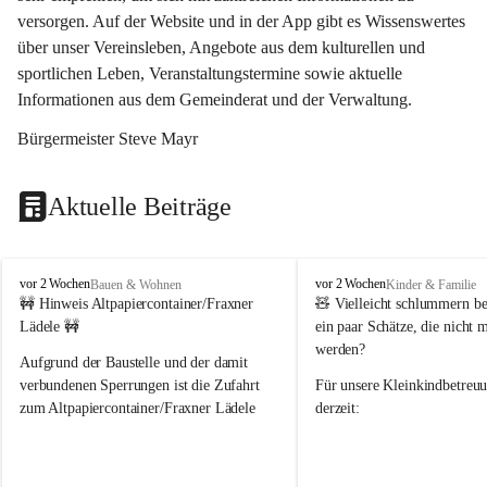
versorgen. Auf der Website und in der App gibt es Wissenswertes 
über unser Vereinsleben, Angebote aus dem kulturellen und 
sportlichen Leben, Veranstaltungstermine sowie aktuelle 
Informationen aus dem Gemeinderat und der Verwaltung. 
Bürgermeister Steve Mayr
Aktuelle Beiträge
F
F
vor 2 Wochen
vor 2 Wochen
Bauen & Wohnen
Kinder & Familie
r
r
🚧 Hinweis Altpapiercontainer/Fraxner 
🧸 
Vielleicht schlummern be
a
a
Lädele 🚧
ein paar Schätze, die nicht 
x
x
werden?
e
e
Aufgrund der Baustelle und der damit 
r
r
verbundenen Sperrungen ist die Zufahrt 
Für unsere 
Kleinkindbetreu
n
n
zum Altpapiercontainer/Fraxner Lädele 
derzeit:
derzeit nur erschwert möglich.
👶 
Puppenbuggys
Ein herzliches Dankeschön an Erwin und 
👗 
Puppenkleidung
 für Pupp