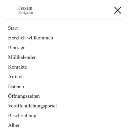
Fraxern
Navigation
Fraxern
Start
Herzlich willkommen
öffnet
Bürgerservice
Beiträge
in
Ordner
neuem
Müllkalender
Tab
öffnet
Formulare
in
Artikel
Kontakte
neuem
Tab
Artikel
+5
Dateien
Öffnungszeiten
Veröffentlichungsportal
Beschreibung
Hauptadresse
Alben