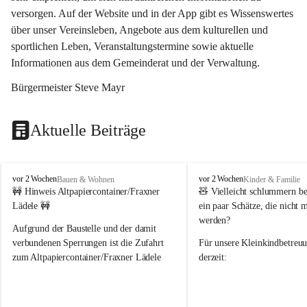
versorgen. Auf der Website und in der App gibt es Wissenswertes 
über unser Vereinsleben, Angebote aus dem kulturellen und 
sportlichen Leben, Veranstaltungstermine sowie aktuelle 
Informationen aus dem Gemeinderat und der Verwaltung. 
Bürgermeister Steve Mayr
Aktuelle Beiträge
F
F
vor 2 Wochen
vor 2 Wochen
Bauen & Wohnen
Kinder & Familie
r
r
🚧 Hinweis Altpapiercontainer/Fraxner 
🧸 
Vielleicht schlummern be
a
a
Lädele 🚧
ein paar Schätze, die nicht 
x
x
werden?
e
e
Aufgrund der Baustelle und der damit 
r
r
verbundenen Sperrungen ist die Zufahrt 
Für unsere 
Kleinkindbetreu
n
n
zum Altpapiercontainer/Fraxner Lädele 
derzeit:
derzeit nur erschwert möglich.
👶 
Puppenbuggys
Ein herzliches Dankeschön an Erwin und 
👗 
Puppenkleidung
 für Pupp