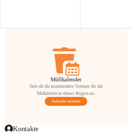
Irmgard Nachbaur, die für diese Zeit die 
Größen 
35 cm, 40 cm und 
Zufahrt über ihre Privatstraße zur 
💛 Wenn ihr etwas davon ab
Verfügung stellen. 🙏
möchtet, freuen sich unsere 
Vielen Dank für eure Unterstützung und 
über eure Unterstützung.
Hilfsbereitschaft!
📍 
Die Spenden können ger
Gemeindeamt abgegeben we
Vielen herzlichen Dank!
 🌼
Müllkalender
Sieh dir die kommenden Termine für die
Müllabfuhr in deiner Region an.
Kalender ansehen
Kontakte