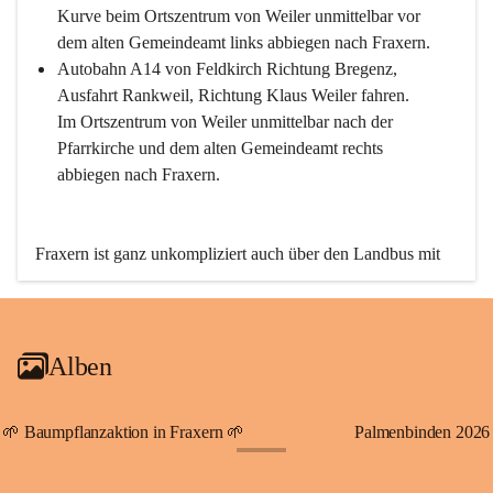
Kurve beim Ortszentrum von Weiler unmittelbar vor 
dem alten Gemeindeamt links abbiegen nach Fraxern.
Autobahn A14 von Feldkirch Richtung Bregenz, 
Ausfahrt Rankweil, Richtung Klaus Weiler fahren. 
Im Ortszentrum von Weiler unmittelbar nach der 
Pfarrkirche und dem alten Gemeindeamt rechts 
abbiegen nach Fraxern.
Fraxern ist ganz unkompliziert auch über den Landbus mit 
den öffentlichen Verkehrsmitteln zu erreichen. Die Linie 
492 fährt lt. Fahrplan des Verkehrsverbundes Vorarlberg an 
den Wochentagen regelmäßig zwischen Weiler und Fraxern.
Alben
An Samstagen, Sonn- und Feiertagen können Sie bequem 
direkt über die VMOBIL-App VMOBIL ON Ihren 
persönlichen Linienbus zur gewünschten Zeit zu Ihrer 
🌱 Baumpflanzaktion in Fraxern 🌱
Palmenbinden 2026
Haltestelle bestellen. Sowohl von Weiler kommend nach 
+19
Fraxern als auch von Fraxern nach Weiler oder natürlich für 