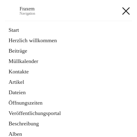
Fraxern
Navigation
Fraxern
Start
Herzlich willkommen
öffnet
Bürgerservice
Beiträge
in
Ordner
neuem
Müllkalender
Tab
öffnet
Formulare
in
Artikel
Kontakte
neuem
Tab
Artikel
+5
Dateien
Öffnungszeiten
Veröffentlichungsportal
Beschreibung
Hauptadresse
Alben