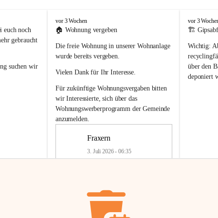
F
F
vor 3 Wochen
vor 3 Woche
r
r
i euch noch 
🏠 
Wohnung vergeben
🏗️ Gipsabf
a
a
mehr gebraucht 
Die freie Wohnung in unserer Wohnanlage 
Wichtig:
 A
x
x
e
e
wurde bereits vergeben.
recyclingfä
r
r
ung
 suchen wir 
über den Ba
Vielen Dank für Ihr Interesse.
n
n
deponiert 
neue 
Recyc
Für zukünftige Wohnungsvergaben bitten 
getrennte 
wir Interessierte, sich über das 
en in den 
von Gipsabf
Wohnungswerberprogramm der Gemeinde
45 cm
anzumelden.
Für private
geben 
Änderung v
Fraxern
Kinder riesig 
Renovierun
3. Juli 2026 - 06:35
Haus oder 
Alte Gipsw
ne beim 
Verschnitt 
rden.
🏠
Freie Wohnung in Fraxern
müssen kün
In unserer Wohnanlage wird eine 
entsorgt
 we
Wohnung frei.
✅ 
Getrenn