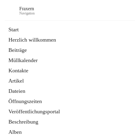
Fraxern
Navigation
Start
Herzlich willkommen
öffnet
Bürgerservice
Beiträge
in
Ordner
neuem
Müllkalender
Tab
öffnet
Formulare
in
Artikel
Kontakte
neuem
Tab
Artikel
Dateien
Öffnungszeiten
Veröffentlichungsportal
Beschreibung
Alben