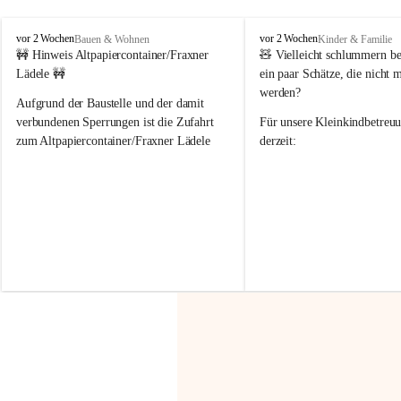
F
F
vor 2 Wochen
vor 2 Wochen
Bauen & Wohnen
Kinder & Familie
r
r
🚧 Hinweis Altpapiercontainer/Fraxner 
🧸 
Vielleicht schlummern be
a
a
Lädele 🚧
ein paar Schätze, die nicht 
x
x
werden?
e
e
Aufgrund der Baustelle und der damit 
r
r
verbundenen Sperrungen ist die Zufahrt 
Für unsere 
Kleinkindbetreu
n
n
zum Altpapiercontainer/Fraxner Lädele 
derzeit:
derzeit nur erschwert möglich.
👶 
Puppenbuggys
Ein herzliches Dankeschön an Erwin und 
👗 
Puppenkleidung
 für Pupp
Irmgard Nachbaur, die für diese Zeit die 
Größen 
35 cm, 40 cm und 
Zufahrt über ihre Privatstraße zur 
💛 Wenn ihr etwas davon ab
Verfügung stellen. 🙏
möchtet, freuen sich unsere 
Vielen Dank für eure Unterstützung und 
über eure Unterstützung.
Hilfsbereitschaft!
📍 
Die Spenden können ger
Gemeindeamt abgegeben we
Vielen herzlichen Dank!
 🌼