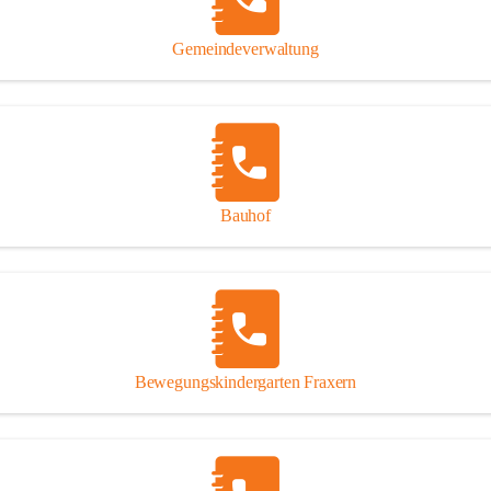
Gipsplatten
Trennung l
Gemeindeverwaltung
Beitrag zu
Ressourcen
bei Ihrem 
Annahme vo
Bauhof
Bewegungskindergarten Fraxern