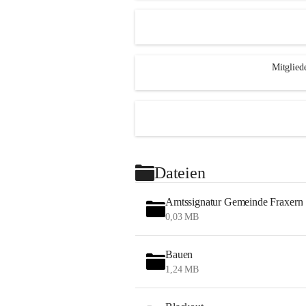
Mitglied
Dateien
Amtssignatur Gemeinde Fraxern
0,03 MB
Bauen
1,24 MB