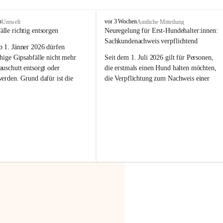
F
n
vor 3 Wochen
Umwelt
Amtliche Mitteilung
r
älle richtig entsorgen
Neuregelung für Erst-Hundehalter:innen: 
a
Sachkundenachweis verpflichtend
b 
1. Jänner 2026
 dürfen 
x
e
hige Gipsabfälle nicht mehr 
Seit dem 1. Juli 2026 gilt für Personen, 
r
uschutt entsorgt oder 
die erstmals einen Hund halten möchten, 
n
werden
. Grund dafür ist die 
die Verpflichtung zum Nachweis einer 
linggips-Verordnung
, die eine 
entsprechenden Sachkunde. Ziel ist es, 
Sammlung und das Recycling 
Hundebesitzer:innen bestmöglich auf die 
ällen vorschreibt.
Haltung und Verantwortung im Umgang 
mit ihrem Tier vorzubereiten.
 Haushalte wird diese 
or allem dann relevant, wenn 
Der Sachkundenachweis besteht aus zwei 
gs- oder Umbauarbeiten
 an 
Teilen:
Wohnung durchgeführt werden. 
🐾 
Theoriekurs
ände, Gipskartonplatten oder 
aus neu verbauten Gipsplatten 
Mindestens 4 Unterrichtseinheiten 
ftig 
getrennt gesammelt und 
à 60 Minuten
rden.
Muss vor der Anschaffung bzw. 
Aufnahme eines Hundes absolviert 
t sammeln:
werden