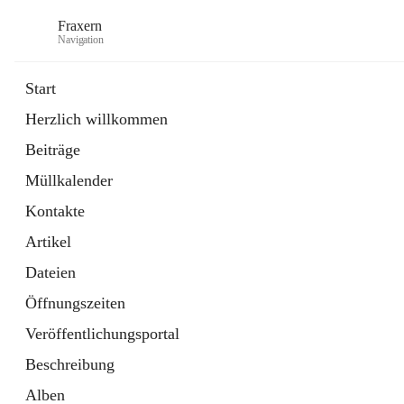
Fraxern
Navigation
Start
Herzlich willkommen
öffnet
Bürgerservice
Beiträge
in
Ordner
neuem
Müllkalender
Tab
öffnet
Formulare
in
Artikel
Kontakte
neuem
Tab
Artikel
Dateien
Öffnungszeiten
Veröffentlichungsportal
Beschreibung
Alben