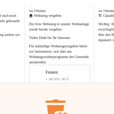
F
F
vor 3 Wochen
vor 3 Woche
r
r
i euch noch 
🏠 
Wohnung vergeben
🏗️ Gipsabf
a
a
mehr gebraucht 
Die freie Wohnung in unserer Wohnanlage 
Wichtig:
 A
x
x
e
e
wurde bereits vergeben.
recyclingfä
r
r
ung
 suchen wir 
über den Ba
Vielen Dank für Ihr Interesse.
n
n
deponiert 
neue 
Recyc
Für zukünftige Wohnungsvergaben bitten 
getrennte 
wir Interessierte, sich über das 
en in den 
von Gipsabf
Wohnungswerberprogramm der Gemeinde
45 cm
anzumelden.
Für private
geben 
Änderung v
Fraxern
Kinder riesig 
Renovierun
3. Juli 2026 - 06:35
Haus oder 
Alte Gipsw
ne beim 
Verschnitt 
rden.
🏠
Freie Wohnung in Fraxern
müssen kün
In unserer Wohnanlage wird eine 
entsorgt
 we
Wohnung frei.
✅ 
Getrenn