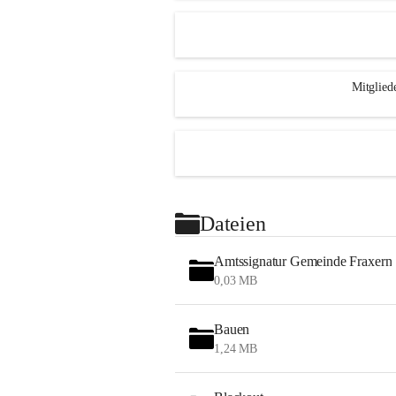
Mitglied
Dateien
Amtssignatur Gemeinde Fraxern
0,03 MB
Bauen
1,24 MB