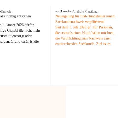
F
n
vor 3 Wochen
Umwelt
Amtliche Mitteilung
r
älle richtig entsorgen
Neuregelung für Erst-Hundehalter:innen: 
a
Sachkundenachweis verpflichtend
b 
1. Jänner 2026
 dürfen 
x
Seit dem 1. Juli 2026 gilt für Personen, 
e
hige Gipsabfälle nicht mehr 
die erstmals einen Hund halten möchten, 
r
uschutt entsorgt oder 
die Verpflichtung zum Nachweis einer 
n
werden
. Grund dafür ist die 
entsprechenden Sachkunde. Ziel ist es, 
linggips-Verordnung
, die eine 
Hundebesitzer:innen bestmöglich auf die 
Sammlung und das Recycling 
Haltung und Verantwortung im Umgang 
ällen vorschreibt.
mit ihrem Tier vorzubereiten.
Der Sachkundenachweis besteht aus zwei 
 Haushalte wird diese 
Teilen:
or allem dann relevant, wenn 
🐾 
Theoriekurs
gs- oder Umbauarbeiten
 an 
Mindestens 4 Unterrichtseinheiten 
Wohnung durchgeführt werden. 
à 60 Minuten
ände, Gipskartonplatten oder 
Muss vor der Anschaffung bzw. 
aus neu verbauten Gipsplatten 
Aufnahme eines Hundes absolviert 
ftig 
getrennt gesammelt und 
werden
rden.
🐾 
Praxiseinheit
t sammeln:
2-stündige praktische Schulung 