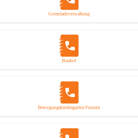
Gipsplatten
Trennung l
Gemeindeverwaltung
Beitrag zu
Ressourcen
bei Ihrem 
Annahme vo
Bauhof
Bewegungskindergarten Fraxern