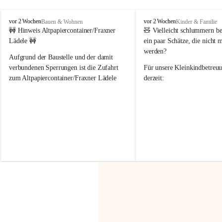
F
F
vor 2 Wochen
vor 2 Wochen
Bauen & Wohnen
Kinder & Familie
r
r
🚧 Hinweis Altpapiercontainer/Fraxner 
🧸 
Vielleicht schlummern be
a
a
Lädele 🚧
ein paar Schätze, die nicht 
x
x
werden?
e
e
Aufgrund der Baustelle und der damit 
r
r
verbundenen Sperrungen ist die Zufahrt 
Für unsere 
Kleinkindbetreu
n
n
zum Altpapiercontainer/Fraxner Lädele 
derzeit:
derzeit nur erschwert möglich.
👶 
Puppenbuggys
Ein herzliches Dankeschön an Erwin und 
👗 
Puppenkleidung
 für Pupp
Irmgard Nachbaur, die für diese Zeit die 
Größen 
35 cm, 40 cm und 
Zufahrt über ihre Privatstraße zur 
💛 Wenn ihr etwas davon ab
Verfügung stellen. 🙏
möchtet, freuen sich unsere 
Vielen Dank für eure Unterstützung und 
über eure Unterstützung.
Hilfsbereitschaft!
📍 
Die Spenden können ger
Gemeindeamt abgegeben we
Vielen herzlichen Dank!
 🌼