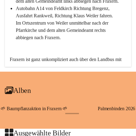
dem alten Gemeindeamt links abbiegen nach Fraxern.
Autobahn A14 von Feldkirch Richtung Bregenz, 
Ausfahrt Rankweil, Richtung Klaus Weiler fahren. 
Im Ortszentrum von Weiler unmittelbar nach der 
Pfarrkirche und dem alten Gemeindeamt rechts 
abbiegen nach Fraxern.
Fraxern ist ganz unkompliziert auch über den Landbus mit 
den öffentlichen Verkehrsmitteln zu erreichen. Die Linie 
492 fährt lt. Fahrplan des Verkehrsverbundes Vorarlberg an 
den Wochentagen regelmäßig zwischen Weiler und Fraxern.
Alben
An Samstagen, Sonn- und Feiertagen können Sie bequem 
direkt über die VMOBIL-App VMOBIL ON Ihren 
persönlichen Linienbus zur gewünschten Zeit zu Ihrer 
🌱 Baumpflanzaktion in Fraxern 🌱
Palmenbinden 2026
Haltestelle bestellen. Sowohl von Weiler kommend nach 
+19
Fraxern als auch von Fraxern nach Weiler oder natürlich für 
beide Fahrten Weiler-Fraxern-Weiler.
Ausgewählte Bilder