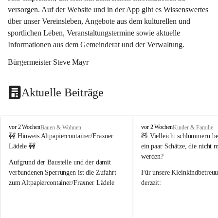
versorgen. Auf der Website und in der App gibt es Wissenswertes 
über unser Vereinsleben, Angebote aus dem kulturellen und 
sportlichen Leben, Veranstaltungstermine sowie aktuelle 
Informationen aus dem Gemeinderat und der Verwaltung. 
Bürgermeister Steve Mayr
Aktuelle Beiträge
F
F
vor 2 Wochen
vor 2 Wochen
Bauen & Wohnen
Kinder & Familie
r
r
🚧 Hinweis Altpapiercontainer/Fraxner 
🧸 
Vielleicht schlummern be
a
a
Lädele 🚧
ein paar Schätze, die nicht 
x
x
werden?
e
e
Aufgrund der Baustelle und der damit 
r
r
verbundenen Sperrungen ist die Zufahrt 
Für unsere 
Kleinkindbetreu
n
n
zum Altpapiercontainer/Fraxner Lädele 
derzeit:
derzeit nur erschwert möglich.
👶 
Puppenbuggys
Ein herzliches Dankeschön an Erwin und 
👗 
Puppenkleidung
 für Pupp