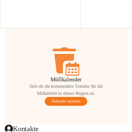
Irmgard Nachbaur, die für diese Zeit die 
Größen 
35 cm, 40 cm und 
Zufahrt über ihre Privatstraße zur 
💛 Wenn ihr etwas davon ab
Verfügung stellen. 🙏
möchtet, freuen sich unsere 
Vielen Dank für eure Unterstützung und 
über eure Unterstützung.
Hilfsbereitschaft!
📍 
Die Spenden können ger
Gemeindeamt abgegeben we
Vielen herzlichen Dank!
 🌼
Müllkalender
Sieh dir die kommenden Termine für die
Müllabfuhr in deiner Region an.
Kalender ansehen
Kontakte