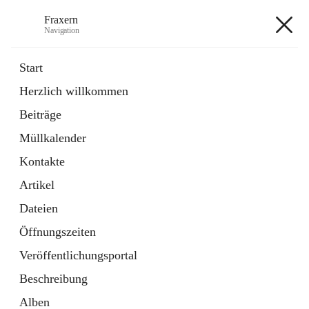
Fraxern
Navigation
Fraxern
Start
Herzlich willkommen
öffnet
Bürgerservice
Beiträge
in
Ordner
neuem
Müllkalender
Tab
öffnet
Formulare
in
Artikel
Kontakte
neuem
Tab
Artikel
+5
Dateien
Öffnungszeiten
Veröffentlichungsportal
Beschreibung
Hauptadresse
Alben