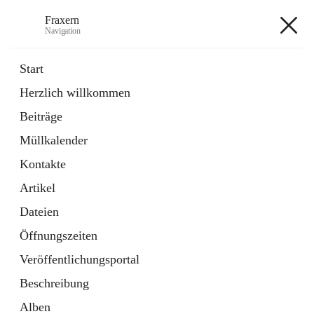
Fraxern
Navigation
Fraxern
Start
Herzlich willkommen
öffnet
Bürgerservice
Beiträge
in
Ordner
neuem
Müllkalender
Tab
öffnet
Formulare
in
Artikel
Kontakte
neuem
Tab
Artikel
+5
Dateien
Öffnungszeiten
Veröffentlichungsportal
Beschreibung
Hauptadresse
Alben