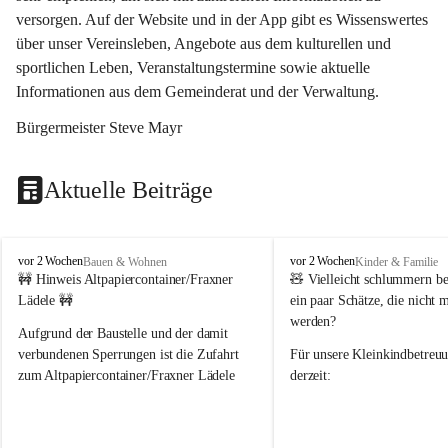
versorgen. Auf der Website und in der App gibt es Wissenswertes 
über unser Vereinsleben, Angebote aus dem kulturellen und 
sportlichen Leben, Veranstaltungstermine sowie aktuelle 
Informationen aus dem Gemeinderat und der Verwaltung. 
Bürgermeister Steve Mayr
Aktuelle Beiträge
F
F
vor 2 Wochen
vor 2 Wochen
Bauen & Wohnen
Kinder & Familie
r
r
🚧 Hinweis Altpapiercontainer/Fraxner 
🧸 
Vielleicht schlummern be
a
a
Lädele 🚧
ein paar Schätze, die nicht 
x
x
werden?
e
e
Aufgrund der Baustelle und der damit 
r
r
verbundenen Sperrungen ist die Zufahrt 
Für unsere 
Kleinkindbetreu
n
n
zum Altpapiercontainer/Fraxner Lädele 
derzeit:
derzeit nur erschwert möglich.
👶 
Puppenbuggys
Ein herzliches Dankeschön an Erwin und 
👗 
Puppenkleidung
 für Pupp