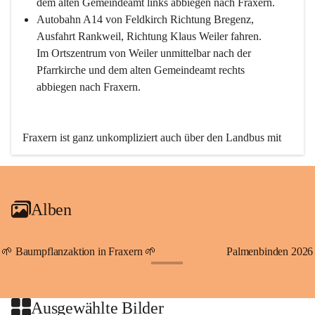
dem alten Gemeindeamt links abbiegen nach Fraxern.
Autobahn A14 von Feldkirch Richtung Bregenz, 
Ausfahrt Rankweil, Richtung Klaus Weiler fahren. 
Im Ortszentrum von Weiler unmittelbar nach der 
Pfarrkirche und dem alten Gemeindeamt rechts 
abbiegen nach Fraxern.
Fraxern ist ganz unkompliziert auch über den Landbus mit 
den öffentlichen Verkehrsmitteln zu erreichen. Die Linie 
492 fährt lt. Fahrplan des Verkehrsverbundes Vorarlberg an 
den Wochentagen regelmäßig zwischen Weiler und Fraxern.
Alben
An Samstagen, Sonn- und Feiertagen können Sie bequem 
direkt über die VMOBIL-App VMOBIL ON Ihren 
persönlichen Linienbus zur gewünschten Zeit zu Ihrer 
🌱 Baumpflanzaktion in Fraxern 🌱
Palmenbinden 2026
Haltestelle bestellen. Sowohl von Weiler kommend nach 
+19
Fraxern als auch von Fraxern nach Weiler oder natürlich für 
beide Fahrten Weiler-Fraxern-Weiler.
Ausgewählte Bilder