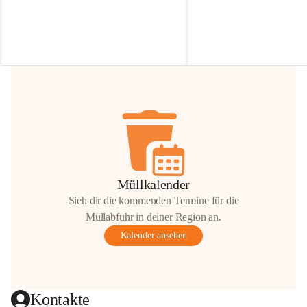
Irmgard Nachbaur, die für diese Zeit die 
Größen 
35 cm, 40 cm und 
Zufahrt über ihre Privatstraße zur 
💛 Wenn ihr etwas davon ab
Verfügung stellen. 🙏
möchtet, freuen sich unsere 
Vielen Dank für eure Unterstützung und 
über eure Unterstützung.
Hilfsbereitschaft!
📍 
Die Spenden können ger
Gemeindeamt abgegeben we
Vielen herzlichen Dank!
 🌼
Müllkalender
Sieh dir die kommenden Termine für die
Müllabfuhr in deiner Region an.
Kalender ansehen
Kontakte