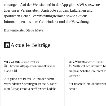
versorgen. Auf der Website und in der App gibt es Wissenswertes 
über unser Vereinsleben, Angebote aus dem kulturellen und 
sportlichen Leben, Veranstaltungstermine sowie aktuelle 
Informationen aus dem Gemeinderat und der Verwaltung. 
Bürgermeister Steve Mayr
Aktuelle Beiträge
F
F
vor 2 Wochen
vor 2 Wochen
Bauen & Wohnen
Kinder & Familie
r
r
🚧 Hinweis Altpapiercontainer/Fraxner 
🧸 
Vielleicht schlummern be
a
a
Lädele 🚧
ein paar Schätze, die nicht 
x
x
werden?
e
e
Aufgrund der Baustelle und der damit 
r
r
verbundenen Sperrungen ist die Zufahrt 
Für unsere 
Kleinkindbetreu
n
n
zum Altpapiercontainer/Fraxner Lädele 
derzeit:
derzeit nur erschwert möglich.
👶 
Puppenbuggys
Ein herzliches Dankeschön an Erwin und 
👗 
Puppenkleidung
 für Pupp