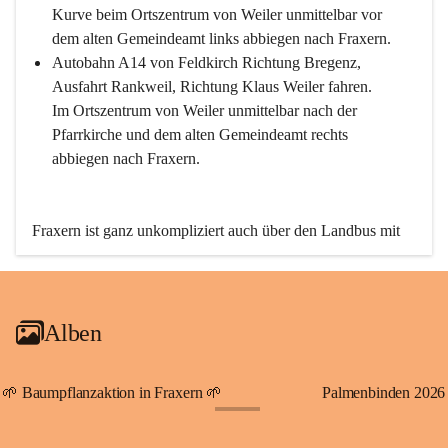
Kurve beim Ortszentrum von Weiler unmittelbar vor 
dem alten Gemeindeamt links abbiegen nach Fraxern.
Autobahn A14 von Feldkirch Richtung Bregenz, 
Ausfahrt Rankweil, Richtung Klaus Weiler fahren. 
Im Ortszentrum von Weiler unmittelbar nach der 
Pfarrkirche und dem alten Gemeindeamt rechts 
abbiegen nach Fraxern.
Fraxern ist ganz unkompliziert auch über den Landbus mit 
den öffentlichen Verkehrsmitteln zu erreichen. Die Linie 
492 fährt lt. Fahrplan des Verkehrsverbundes Vorarlberg an 
den Wochentagen regelmäßig zwischen Weiler und Fraxern.
Alben
An Samstagen, Sonn- und Feiertagen können Sie bequem 
direkt über die VMOBIL-App VMOBIL ON Ihren 
persönlichen Linienbus zur gewünschten Zeit zu Ihrer 
🌱 Baumpflanzaktion in Fraxern 🌱
Palmenbinden 2026
Haltestelle bestellen. Sowohl von Weiler kommend nach 
+19
Fraxern als auch von Fraxern nach Weiler oder natürlich für 