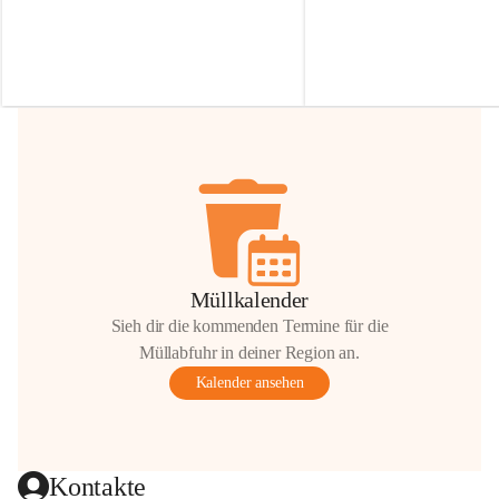
Irmgard Nachbaur, die für diese Zeit die 
Größen 
35 cm, 40 cm und 
Zufahrt über ihre Privatstraße zur 
💛 Wenn ihr etwas davon ab
Verfügung stellen. 🙏
möchtet, freuen sich unsere 
Vielen Dank für eure Unterstützung und 
über eure Unterstützung.
Hilfsbereitschaft!
📍 
Die Spenden können ger
Gemeindeamt abgegeben we
Vielen herzlichen Dank!
 🌼
Müllkalender
Sieh dir die kommenden Termine für die
Müllabfuhr in deiner Region an.
Kalender ansehen
Kontakte