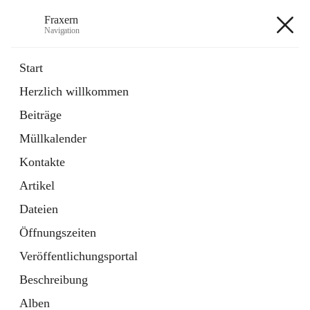
Fraxern
Navigation
Fraxern
Start
Herzlich willkommen
öffnet
Bürgerservice
Beiträge
in
Ordner
neuem
Müllkalender
Tab
öffnet
Formulare
in
Artikel
Kontakte
neuem
Tab
Artikel
+5
Dateien
Öffnungszeiten
Veröffentlichungsportal
Beschreibung
Hauptadresse
Alben