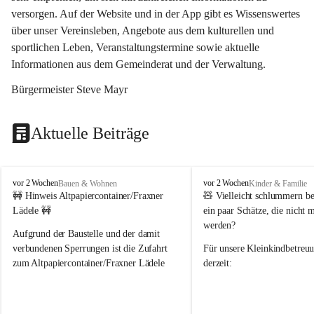
versorgen. Auf der Website und in der App gibt es Wissenswertes 
über unser Vereinsleben, Angebote aus dem kulturellen und 
sportlichen Leben, Veranstaltungstermine sowie aktuelle 
Informationen aus dem Gemeinderat und der Verwaltung. 
Bürgermeister Steve Mayr
Aktuelle Beiträge
F
F
vor 2 Wochen
vor 2 Wochen
Bauen & Wohnen
Kinder & Familie
r
r
🚧 Hinweis Altpapiercontainer/Fraxner 
🧸 
Vielleicht schlummern be
a
a
Lädele 🚧
ein paar Schätze, die nicht 
x
x
werden?
e
e
Aufgrund der Baustelle und der damit 
r
r
verbundenen Sperrungen ist die Zufahrt 
Für unsere 
Kleinkindbetreu
n
n
zum Altpapiercontainer/Fraxner Lädele 
derzeit:
derzeit nur erschwert möglich.
👶 
Puppenbuggys
Ein herzliches Dankeschön an Erwin und 
👗 
Puppenkleidung
 für Pupp