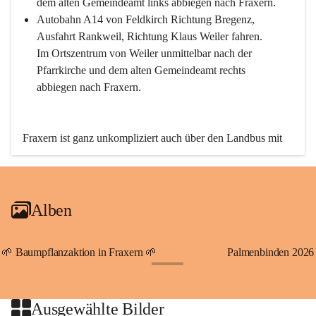
dem alten Gemeindeamt links abbiegen nach Fraxern.
Autobahn A14 von Feldkirch Richtung Bregenz, 
Ausfahrt Rankweil, Richtung Klaus Weiler fahren. 
Im Ortszentrum von Weiler unmittelbar nach der 
Pfarrkirche und dem alten Gemeindeamt rechts 
abbiegen nach Fraxern.
Fraxern ist ganz unkompliziert auch über den Landbus mit 
den öffentlichen Verkehrsmitteln zu erreichen. Die Linie 
492 fährt lt. Fahrplan des Verkehrsverbundes Vorarlberg an 
den Wochentagen regelmäßig zwischen Weiler und Fraxern.
Alben
An Samstagen, Sonn- und Feiertagen können Sie bequem 
direkt über die VMOBIL-App VMOBIL ON Ihren 
persönlichen Linienbus zur gewünschten Zeit zu Ihrer 
🌱 Baumpflanzaktion in Fraxern 🌱
Palmenbinden 2026
Haltestelle bestellen. Sowohl von Weiler kommend nach 
+19
Fraxern als auch von Fraxern nach Weiler oder natürlich für 
beide Fahrten Weiler-Fraxern-Weiler.
Ausgewählte Bilder