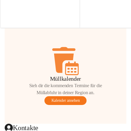
Irmgard Nachbaur, die für diese Zeit die 
Größen 
35 cm, 40 cm und 
Zufahrt über ihre Privatstraße zur 
💛 Wenn ihr etwas davon ab
Verfügung stellen. 🙏
möchtet, freuen sich unsere 
Vielen Dank für eure Unterstützung und 
über eure Unterstützung.
Hilfsbereitschaft!
📍 
Die Spenden können ger
Gemeindeamt abgegeben we
Vielen herzlichen Dank!
 🌼
Müllkalender
Sieh dir die kommenden Termine für die
Müllabfuhr in deiner Region an.
Kalender ansehen
Kontakte