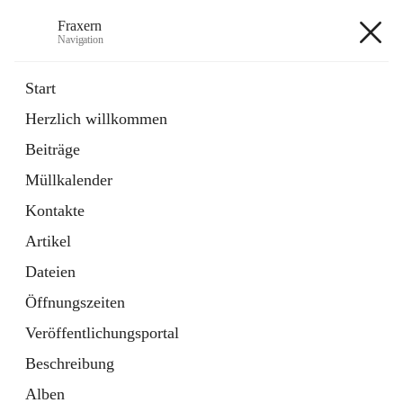
Fraxern
Navigation
Fraxern
Start
Herzlich willkommen
öffnet
Bürgerservice
Beiträge
in
Ordner
neuem
Müllkalender
Tab
öffnet
Formulare
in
Artikel
Kontakte
neuem
Tab
Artikel
+5
Dateien
Öffnungszeiten
Veröffentlichungsportal
Beschreibung
Hauptadresse
Alben