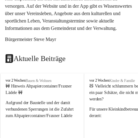
versorgen. Auf der Website und in der App gibt es Wissenswertes 
über unser Vereinsleben, Angebote aus dem kulturellen und 
sportlichen Leben, Veranstaltungstermine sowie aktuelle 
Informationen aus dem Gemeinderat und der Verwaltung. 
Bürgermeister Steve Mayr
Aktuelle Beiträge
F
F
vor 2 Wochen
vor 2 Wochen
Bauen & Wohnen
Kinder & Familie
r
r
🚧 Hinweis Altpapiercontainer/Fraxner 
🧸 
Vielleicht schlummern be
a
a
Lädele 🚧
ein paar Schätze, die nicht 
x
x
werden?
e
e
Aufgrund der Baustelle und der damit 
r
r
verbundenen Sperrungen ist die Zufahrt 
Für unsere 
Kleinkindbetreu
n
n
zum Altpapiercontainer/Fraxner Lädele 
derzeit:
derzeit nur erschwert möglich.
👶 
Puppenbuggys
Ein herzliches Dankeschön an Erwin und 
👗 
Puppenkleidung
 für Pupp