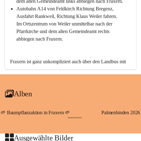
dem alten Gemeindeamt links abbiegen nach Fraxern.
Autobahn A14 von Feldkirch Richtung Bregenz, 
Ausfahrt Rankweil, Richtung Klaus Weiler fahren. 
Im Ortszentrum von Weiler unmittelbar nach der 
Pfarrkirche und dem alten Gemeindeamt rechts 
abbiegen nach Fraxern.
Fraxern ist ganz unkompliziert auch über den Landbus mit 
den öffentlichen Verkehrsmitteln zu erreichen. Die Linie 
492 fährt lt. Fahrplan des Verkehrsverbundes Vorarlberg an 
den Wochentagen regelmäßig zwischen Weiler und Fraxern.
Alben
An Samstagen, Sonn- und Feiertagen können Sie bequem 
direkt über die VMOBIL-App VMOBIL ON Ihren 
persönlichen Linienbus zur gewünschten Zeit zu Ihrer 
🌱 Baumpflanzaktion in Fraxern 🌱
Palmenbinden 2026
Haltestelle bestellen. Sowohl von Weiler kommend nach 
+19
Fraxern als auch von Fraxern nach Weiler oder natürlich für 
beide Fahrten Weiler-Fraxern-Weiler.
Ausgewählte Bilder