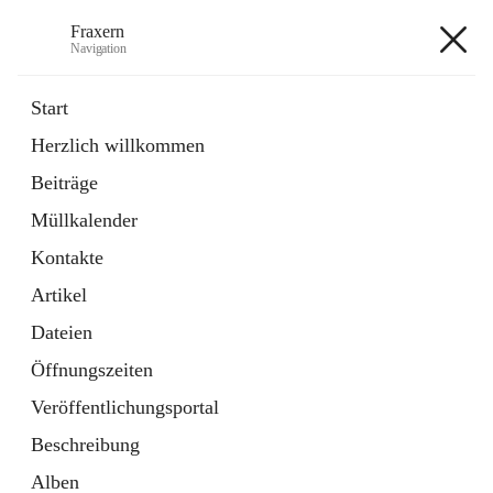
Fraxern
Navigation
Fraxern
Start
Herzlich willkommen
öffnet
Bürgerservice
Beiträge
in
Ordner
neuem
Müllkalender
Tab
öffnet
Formulare
in
Artikel
Kontakte
neuem
Tab
Artikel
+5
Dateien
Öffnungszeiten
Veröffentlichungsportal
Beschreibung
Hauptadresse
Alben