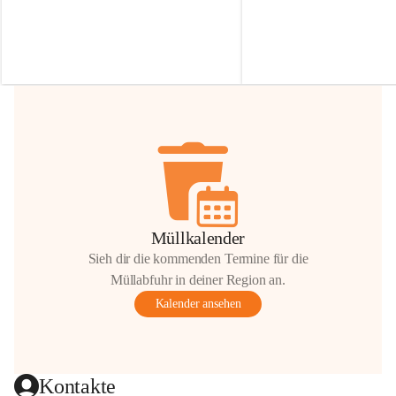
Irmgard Nachbaur, die für diese Zeit die 
Größen 
35 cm, 40 cm und 
Zufahrt über ihre Privatstraße zur 
💛 Wenn ihr etwas davon ab
Verfügung stellen. 🙏
möchtet, freuen sich unsere 
Vielen Dank für eure Unterstützung und 
über eure Unterstützung.
Hilfsbereitschaft!
📍 
Die Spenden können ger
Gemeindeamt abgegeben we
Vielen herzlichen Dank!
 🌼
Müllkalender
Sieh dir die kommenden Termine für die
Müllabfuhr in deiner Region an.
Kalender ansehen
Kontakte