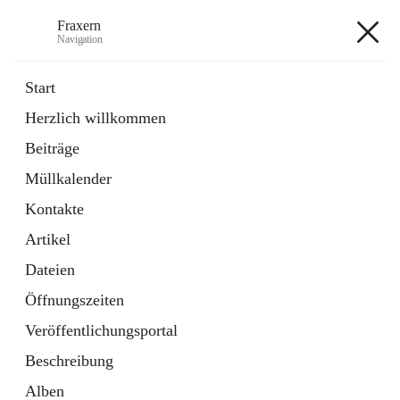
Fraxern
Navigation
Fraxern
Start
Herzlich willkommen
öffnet
Bürgerservice
Beiträge
in
Ordner
neuem
Müllkalender
Tab
öffnet
Formulare
in
Artikel
Kontakte
neuem
Tab
Artikel
+5
Dateien
Öffnungszeiten
Veröffentlichungsportal
Beschreibung
Hauptadresse
Alben