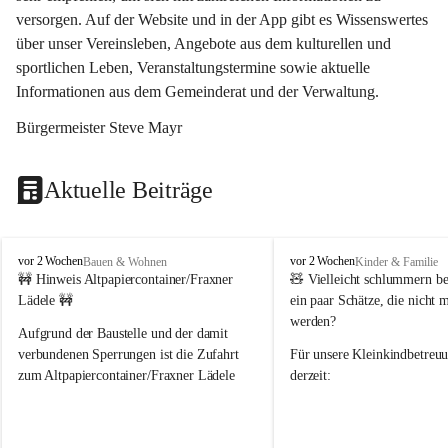
versorgen. Auf der Website und in der App gibt es Wissenswertes 
über unser Vereinsleben, Angebote aus dem kulturellen und 
sportlichen Leben, Veranstaltungstermine sowie aktuelle 
Informationen aus dem Gemeinderat und der Verwaltung. 
Bürgermeister Steve Mayr
Aktuelle Beiträge
F
F
vor 2 Wochen
vor 2 Wochen
Bauen & Wohnen
Kinder & Familie
r
r
🚧 Hinweis Altpapiercontainer/Fraxner 
🧸 
Vielleicht schlummern be
a
a
Lädele 🚧
ein paar Schätze, die nicht 
x
x
werden?
e
e
Aufgrund der Baustelle und der damit 
r
r
verbundenen Sperrungen ist die Zufahrt 
Für unsere 
Kleinkindbetreu
n
n
zum Altpapiercontainer/Fraxner Lädele 
derzeit:
derzeit nur erschwert möglich.
👶 
Puppenbuggys
Ein herzliches Dankeschön an Erwin und 
👗 
Puppenkleidung
 für Pupp