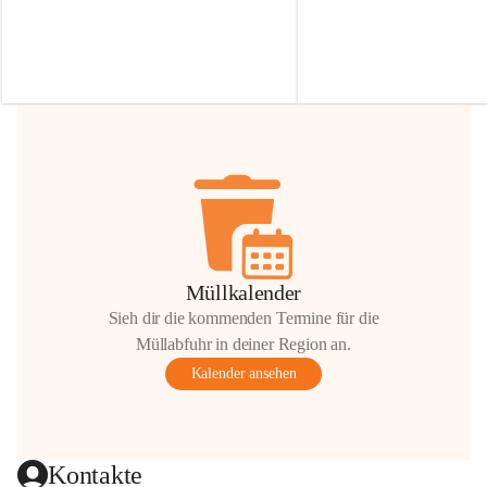
Irmgard Nachbaur, die für diese Zeit die 
Größen 
35 cm, 40 cm und 
Zufahrt über ihre Privatstraße zur 
💛 Wenn ihr etwas davon ab
Verfügung stellen. 🙏
möchtet, freuen sich unsere 
Vielen Dank für eure Unterstützung und 
über eure Unterstützung.
Hilfsbereitschaft!
📍 
Die Spenden können ger
Gemeindeamt abgegeben we
Vielen herzlichen Dank!
 🌼
Müllkalender
Sieh dir die kommenden Termine für die
Müllabfuhr in deiner Region an.
Kalender ansehen
Kontakte