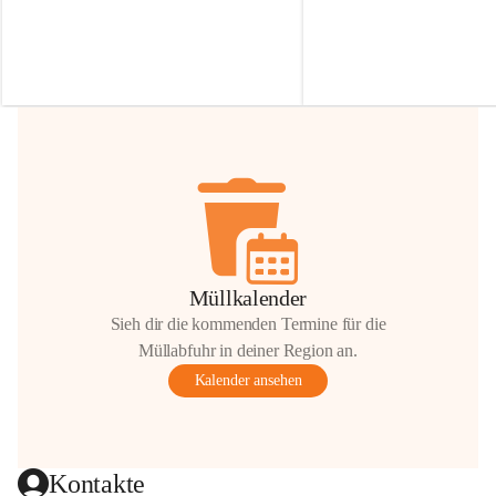
Irmgard Nachbaur, die für diese Zeit die 
Größen 
35 cm, 40 cm und 
Zufahrt über ihre Privatstraße zur 
💛 Wenn ihr etwas davon ab
Verfügung stellen. 🙏
möchtet, freuen sich unsere 
Vielen Dank für eure Unterstützung und 
über eure Unterstützung.
Hilfsbereitschaft!
📍 
Die Spenden können ger
Gemeindeamt abgegeben we
Vielen herzlichen Dank!
 🌼
Müllkalender
Sieh dir die kommenden Termine für die
Müllabfuhr in deiner Region an.
Kalender ansehen
Kontakte