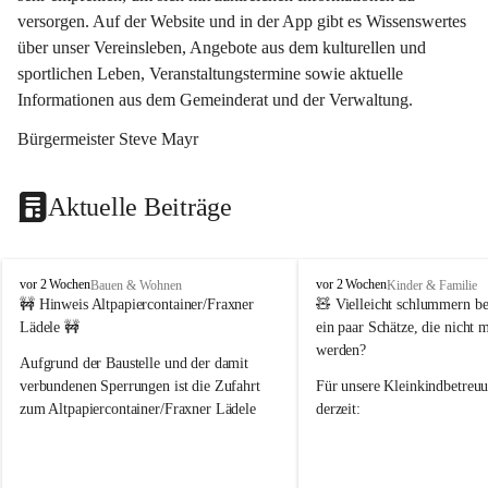
versorgen. Auf der Website und in der App gibt es Wissenswertes 
über unser Vereinsleben, Angebote aus dem kulturellen und 
sportlichen Leben, Veranstaltungstermine sowie aktuelle 
Informationen aus dem Gemeinderat und der Verwaltung. 
Bürgermeister Steve Mayr
Aktuelle Beiträge
F
F
vor 2 Wochen
vor 2 Wochen
Bauen & Wohnen
Kinder & Familie
r
r
🚧 Hinweis Altpapiercontainer/Fraxner 
🧸 
Vielleicht schlummern be
a
a
Lädele 🚧
ein paar Schätze, die nicht 
x
x
werden?
e
e
Aufgrund der Baustelle und der damit 
r
r
verbundenen Sperrungen ist die Zufahrt 
Für unsere 
Kleinkindbetreu
n
n
zum Altpapiercontainer/Fraxner Lädele 
derzeit:
derzeit nur erschwert möglich.
👶 
Puppenbuggys
Ein herzliches Dankeschön an Erwin und 
👗 
Puppenkleidung
 für Pupp