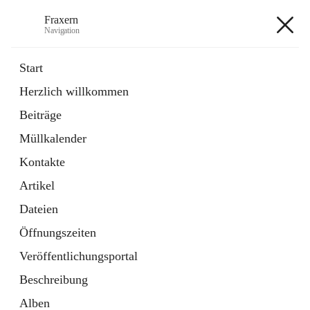
Fraxern
Navigation
Fraxern
Start
Herzlich willkommen
öffnet
Bürgerservice
Beiträge
in
Ordner
neuem
Müllkalender
Tab
öffnet
Formulare
in
Artikel
Kontakte
neuem
Tab
Artikel
+5
Dateien
Öffnungszeiten
Veröffentlichungsportal
Beschreibung
Hauptadresse
Alben