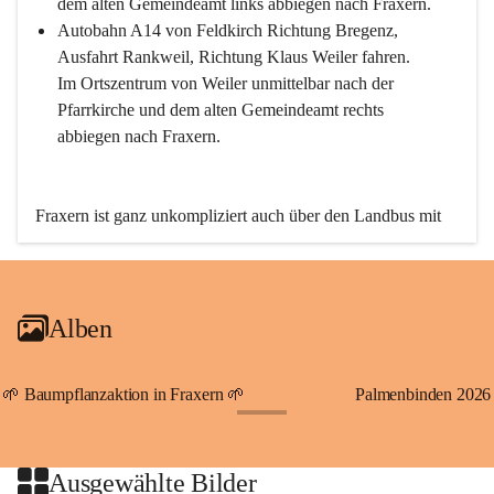
dem alten Gemeindeamt links abbiegen nach Fraxern.
Autobahn A14 von Feldkirch Richtung Bregenz, 
Ausfahrt Rankweil, Richtung Klaus Weiler fahren. 
Im Ortszentrum von Weiler unmittelbar nach der 
Pfarrkirche und dem alten Gemeindeamt rechts 
abbiegen nach Fraxern.
Fraxern ist ganz unkompliziert auch über den Landbus mit 
den öffentlichen Verkehrsmitteln zu erreichen. Die Linie 
492 fährt lt. Fahrplan des Verkehrsverbundes Vorarlberg an 
den Wochentagen regelmäßig zwischen Weiler und Fraxern.
Alben
An Samstagen, Sonn- und Feiertagen können Sie bequem 
direkt über die VMOBIL-App VMOBIL ON Ihren 
persönlichen Linienbus zur gewünschten Zeit zu Ihrer 
🌱 Baumpflanzaktion in Fraxern 🌱
Palmenbinden 2026
Haltestelle bestellen. Sowohl von Weiler kommend nach 
+19
Fraxern als auch von Fraxern nach Weiler oder natürlich für 
beide Fahrten Weiler-Fraxern-Weiler.
Ausgewählte Bilder