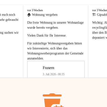
F
F
vor 3 Wochen
vor 3 Woche
r
r
i euch noch 
🏠 
Wohnung vergeben
🏗️ Gipsabf
a
a
mehr gebraucht 
Die freie Wohnung in unserer Wohnanlage 
Wichtig:
 A
x
x
e
e
wurde bereits vergeben.
recyclingfä
r
r
ung
 suchen wir 
über den Ba
Vielen Dank für Ihr Interesse.
n
n
deponiert 
neue 
Recyc
Für zukünftige Wohnungsvergaben bitten 
getrennte 
wir Interessierte, sich über das 
en in den 
von Gipsabf
Wohnungswerberprogramm der Gemeinde
45 cm
anzumelden.
Für private
geben 
Änderung v
Fraxern
Kinder riesig 
Renovierun
3. Juli 2026 - 06:35
Haus oder 
Alte Gipsw
ne beim 
Verschnitt 
rden.
🏠
Freie Wohnung in Fraxern
müssen kün
In unserer Wohnanlage wird eine 
entsorgt
 we
Wohnung frei.
✅ 
Getrenn