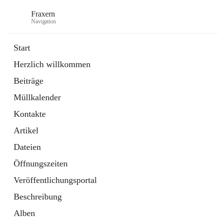
Fraxern
Navigation
Start
Herzlich willkommen
öffnet
Bürgerservice
Beiträge
in
Ordner
neuem
Müllkalender
Tab
öffnet
Formulare
in
Artikel
Kontakte
neuem
Tab
Artikel
Dateien
Öffnungszeiten
Veröffentlichungsportal
Beschreibung
Alben