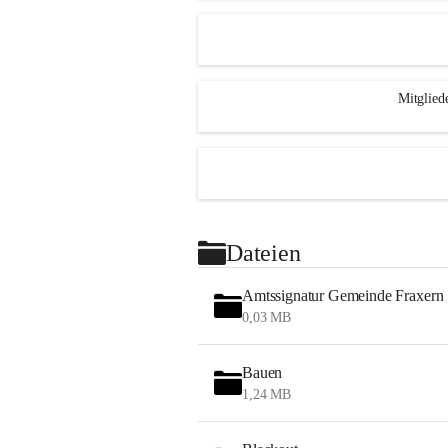
Mitglied
Dateien
Amtssignatur Gemeinde Fraxern
0,03 MB
Bauen
1,24 MB