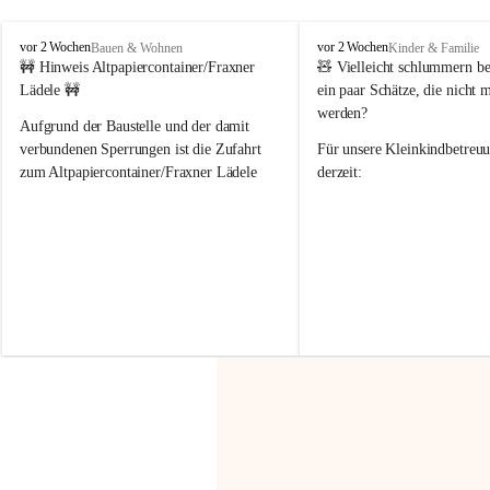
F
F
vor 2 Wochen
vor 2 Wochen
Bauen & Wohnen
Kinder & Familie
r
r
🚧 Hinweis Altpapiercontainer/Fraxner 
🧸 
Vielleicht schlummern be
a
a
Lädele 🚧
ein paar Schätze, die nicht 
x
x
werden?
e
e
Aufgrund der Baustelle und der damit 
r
r
verbundenen Sperrungen ist die Zufahrt 
Für unsere 
Kleinkindbetreu
n
n
zum Altpapiercontainer/Fraxner Lädele 
derzeit:
derzeit nur erschwert möglich.
👶 
Puppenbuggys
Ein herzliches Dankeschön an Erwin und 
👗 
Puppenkleidung
 für Pupp
Irmgard Nachbaur, die für diese Zeit die 
Größen 
35 cm, 40 cm und 
Zufahrt über ihre Privatstraße zur 
💛 Wenn ihr etwas davon ab
Verfügung stellen. 🙏
möchtet, freuen sich unsere 
Vielen Dank für eure Unterstützung und 
über eure Unterstützung.
Hilfsbereitschaft!
📍 
Die Spenden können ger
Gemeindeamt abgegeben we
Vielen herzlichen Dank!
 🌼