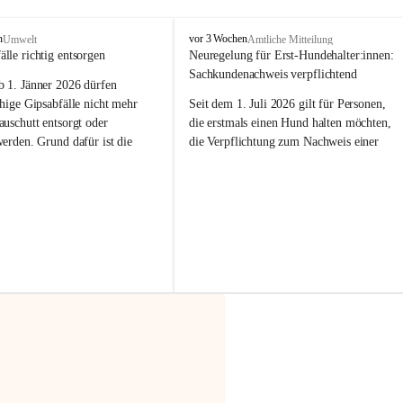
F
n
vor 3 Wochen
Umwelt
Amtliche Mitteilung
r
älle richtig entsorgen
Neuregelung für Erst-Hundehalter:innen: 
a
Sachkundenachweis verpflichtend
b 
1. Jänner 2026
 dürfen 
x
e
hige Gipsabfälle nicht mehr 
Seit dem 1. Juli 2026 gilt für Personen, 
r
uschutt entsorgt oder 
die erstmals einen Hund halten möchten, 
n
werden
. Grund dafür ist die 
die Verpflichtung zum Nachweis einer 
linggips-Verordnung
, die eine 
entsprechenden Sachkunde. Ziel ist es, 
Sammlung und das Recycling 
Hundebesitzer:innen bestmöglich auf die 
ällen vorschreibt.
Haltung und Verantwortung im Umgang 
mit ihrem Tier vorzubereiten.
 Haushalte wird diese 
or allem dann relevant, wenn 
Der Sachkundenachweis besteht aus zwei 
gs- oder Umbauarbeiten
 an 
Teilen:
Wohnung durchgeführt werden. 
🐾 
Theoriekurs
ände, Gipskartonplatten oder 
aus neu verbauten Gipsplatten 
Mindestens 4 Unterrichtseinheiten 
ftig 
getrennt gesammelt und 
à 60 Minuten
rden.
Muss vor der Anschaffung bzw. 
Aufnahme eines Hundes absolviert 
t sammeln:
werden