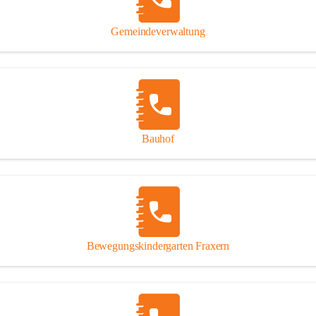
Gipsplatten
Trennung l
Gemeindeverwaltung
Beitrag zu
Ressourcen
bei Ihrem 
Annahme vo
Bauhof
Bewegungskindergarten Fraxern