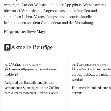
versorgen. Auf der Website und in der App gibt es Wissenswertes 
über unser Vereinsleben, Angebote aus dem kulturellen und 
sportlichen Leben, Veranstaltungstermine sowie aktuelle 
Informationen aus dem Gemeinderat und der Verwaltung. 
Bürgermeister Steve Mayr
Aktuelle Beiträge
F
F
vor 2 Wochen
vor 2 Wochen
Bauen & Wohnen
Kinder & Familie
r
r
🚧 Hinweis Altpapiercontainer/Fraxner 
🧸 
Vielleicht schlummern be
a
a
Lädele 🚧
ein paar Schätze, die nicht 
x
x
werden?
e
e
Aufgrund der Baustelle und der damit 
r
r
verbundenen Sperrungen ist die Zufahrt 
Für unsere 
Kleinkindbetreu
n
n
zum Altpapiercontainer/Fraxner Lädele 
derzeit:
derzeit nur erschwert möglich.
👶 
Puppenbuggys
Ein herzliches Dankeschön an Erwin und 
👗 
Puppenkleidung
 für Pupp