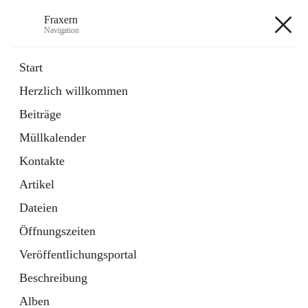
Fraxern
Navigation
Fraxern
Start
Herzlich willkommen
öffnet
Bürgerservice
Beiträge
in
Ordner
neuem
Müllkalender
Tab
öffnet
Formulare
in
Artikel
Kontakte
neuem
Tab
Artikel
+5
Dateien
Öffnungszeiten
Veröffentlichungsportal
Beschreibung
Hauptadresse
Alben