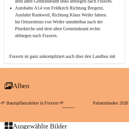
dem alten Gemeindeamt links abbiegen nach Fraxern.
Autobahn A14 von Feldkirch Richtung Bregenz, 
Ausfahrt Rankweil, Richtung Klaus Weiler fahren. 
Im Ortszentrum von Weiler unmittelbar nach der 
Pfarrkirche und dem alten Gemeindeamt rechts 
abbiegen nach Fraxern.
Fraxern ist ganz unkompliziert auch über den Landbus mit 
den öffentlichen Verkehrsmitteln zu erreichen. Die Linie 
492 fährt lt. Fahrplan des Verkehrsverbundes Vorarlberg an 
den Wochentagen regelmäßig zwischen Weiler und Fraxern.
Alben
An Samstagen, Sonn- und Feiertagen können Sie bequem 
direkt über die VMOBIL-App VMOBIL ON Ihren 
persönlichen Linienbus zur gewünschten Zeit zu Ihrer 
🌱 Baumpflanzaktion in Fraxern 🌱
Palmenbinden 2026
Haltestelle bestellen. Sowohl von Weiler kommend nach 
+19
Fraxern als auch von Fraxern nach Weiler oder natürlich für 
beide Fahrten Weiler-Fraxern-Weiler.
Ausgewählte Bilder