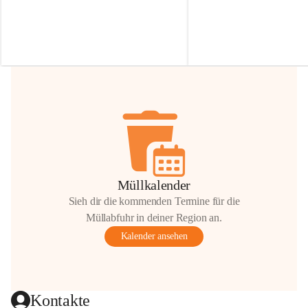
Irmgard Nachbaur, die für diese Zeit die 
Größen 
35 cm, 40 cm und 
Zufahrt über ihre Privatstraße zur 
💛 Wenn ihr etwas davon ab
Verfügung stellen. 🙏
möchtet, freuen sich unsere 
Vielen Dank für eure Unterstützung und 
über eure Unterstützung.
Hilfsbereitschaft!
📍 
Die Spenden können ger
Gemeindeamt abgegeben we
Vielen herzlichen Dank!
 🌼
Müllkalender
Sieh dir die kommenden Termine für die
Müllabfuhr in deiner Region an.
Kalender ansehen
Kontakte