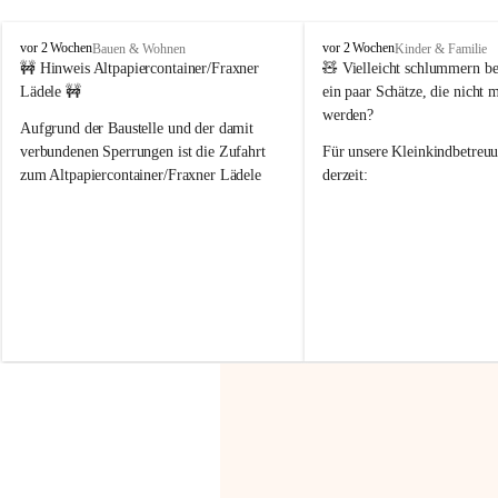
F
F
vor 2 Wochen
vor 2 Wochen
Bauen & Wohnen
Kinder & Familie
r
r
🚧 Hinweis Altpapiercontainer/Fraxner 
🧸 
Vielleicht schlummern be
a
a
Lädele 🚧
ein paar Schätze, die nicht 
x
x
werden?
e
e
Aufgrund der Baustelle und der damit 
r
r
verbundenen Sperrungen ist die Zufahrt 
Für unsere 
Kleinkindbetreu
n
n
zum Altpapiercontainer/Fraxner Lädele 
derzeit:
derzeit nur erschwert möglich.
👶 
Puppenbuggys
Ein herzliches Dankeschön an Erwin und 
👗 
Puppenkleidung
 für Pupp
Irmgard Nachbaur, die für diese Zeit die 
Größen 
35 cm, 40 cm und 
Zufahrt über ihre Privatstraße zur 
💛 Wenn ihr etwas davon ab
Verfügung stellen. 🙏
möchtet, freuen sich unsere 
Vielen Dank für eure Unterstützung und 
über eure Unterstützung.
Hilfsbereitschaft!
📍 
Die Spenden können ger
Gemeindeamt abgegeben we
Vielen herzlichen Dank!
 🌼