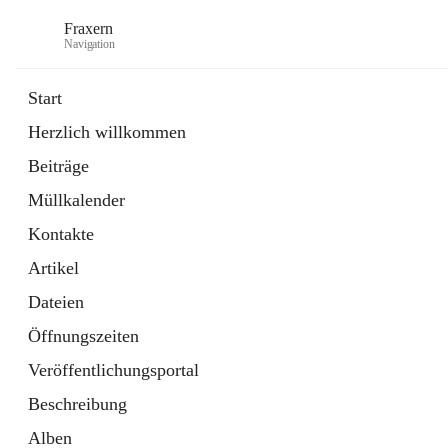
Fraxern
Navigation
Start
Herzlich willkommen
öffnet
Bürgerservice
Beiträge
in
Ordner
neuem
Müllkalender
Tab
öffnet
Formulare
in
Artikel
Kontakte
neuem
Tab
Artikel
Dateien
Öffnungszeiten
Veröffentlichungsportal
Beschreibung
Alben