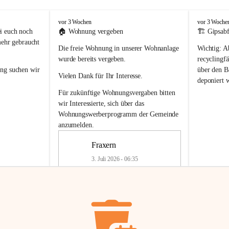
F
F
vor 3 Wochen
vor 3 Woche
r
r
i euch noch 
🏠 
Wohnung vergeben
🏗️ Gipsabf
a
a
mehr gebraucht 
Die freie Wohnung in unserer Wohnanlage 
Wichtig:
 A
x
x
e
e
wurde bereits vergeben.
recyclingfä
r
r
ung
 suchen wir 
über den Ba
Vielen Dank für Ihr Interesse.
n
n
deponiert 
neue 
Recyc
Für zukünftige Wohnungsvergaben bitten 
getrennte 
wir Interessierte, sich über das 
en in den 
von Gipsabf
Wohnungswerberprogramm der Gemeinde
45 cm
anzumelden.
Für private
geben 
Änderung v
Fraxern
Kinder riesig 
Renovierun
3. Juli 2026 - 06:35
Haus oder 
Alte Gipsw
ne beim 
Verschnitt 
rden.
🏠
Freie Wohnung in Fraxern
müssen kün
In unserer Wohnanlage wird eine 
entsorgt
 we
Wohnung frei.
✅ 
Getrenn