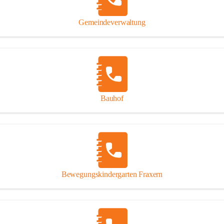
Gipsplatten
Trennung l
Gemeindeverwaltung
Beitrag zu
Ressourcen
bei Ihrem 
Annahme vo
Bauhof
Bewegungskindergarten Fraxern