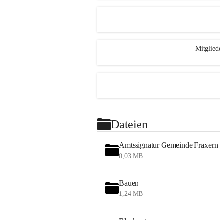
Mitglied
Dateien
Amtssignatur Gemeinde Fraxern
0,03 MB
Bauen
1,24 MB