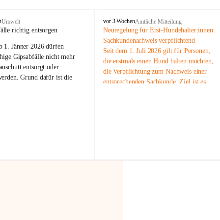
F
n
vor 3 Wochen
Umwelt
Amtliche Mitteilung
r
älle richtig entsorgen
Neuregelung für Erst-Hundehalter:innen: 
a
Sachkundenachweis verpflichtend
b 
1. Jänner 2026
 dürfen 
x
Seit dem 1. Juli 2026 gilt für Personen, 
e
hige Gipsabfälle nicht mehr 
die erstmals einen Hund halten möchten, 
r
uschutt entsorgt oder 
die Verpflichtung zum Nachweis einer 
n
werden
. Grund dafür ist die 
entsprechenden Sachkunde. Ziel ist es, 
linggips-Verordnung
, die eine 
Hundebesitzer:innen bestmöglich auf die 
Sammlung und das Recycling 
Haltung und Verantwortung im Umgang 
ällen vorschreibt.
mit ihrem Tier vorzubereiten.
Der Sachkundenachweis besteht aus zwei 
 Haushalte wird diese 
Teilen:
or allem dann relevant, wenn 
🐾 
Theoriekurs
gs- oder Umbauarbeiten
 an 
Mindestens 4 Unterrichtseinheiten 
Wohnung durchgeführt werden. 
à 60 Minuten
ände, Gipskartonplatten oder 
Muss vor der Anschaffung bzw. 
aus neu verbauten Gipsplatten 
Aufnahme eines Hundes absolviert 
ftig 
getrennt gesammelt und 
werden
rden.
🐾 
Praxiseinheit
t sammeln:
2-stündige praktische Schulung 