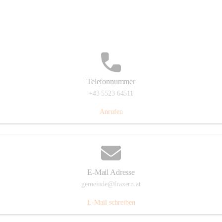
Im Dorf 3, 6833 Fraxern, AUT
Auf Karte ansehen
Telefonnummer
+43 5523 64511
Anrufen
E-Mail Adresse
gemeinde@fraxern.at
E-Mail schreiben