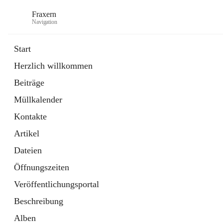
Fraxern
Navigation
Start
Herzlich willkommen
öffnet
Bürgerservice
Beiträge
in
Ordner
neuem
Müllkalender
Tab
öffnet
Formulare
in
Artikel
Kontakte
neuem
Tab
Artikel
Dateien
Öffnungszeiten
Veröffentlichungsportal
Beschreibung
Alben