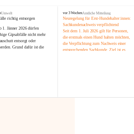
F
n
vor 3 Wochen
Umwelt
Amtliche Mitteilung
r
älle richtig entsorgen
Neuregelung für Erst-Hundehalter:innen: 
a
Sachkundenachweis verpflichtend
b 
1. Jänner 2026
 dürfen 
x
Seit dem 1. Juli 2026 gilt für Personen, 
e
hige Gipsabfälle nicht mehr 
die erstmals einen Hund halten möchten, 
r
uschutt entsorgt oder 
die Verpflichtung zum Nachweis einer 
n
werden
. Grund dafür ist die 
entsprechenden Sachkunde. Ziel ist es, 
linggips-Verordnung
, die eine 
Hundebesitzer:innen bestmöglich auf die 
Sammlung und das Recycling 
Haltung und Verantwortung im Umgang 
ällen vorschreibt.
mit ihrem Tier vorzubereiten.
Der Sachkundenachweis besteht aus zwei 
 Haushalte wird diese 
Teilen:
or allem dann relevant, wenn 
🐾 
Theoriekurs
gs- oder Umbauarbeiten
 an 
Mindestens 4 Unterrichtseinheiten 
Wohnung durchgeführt werden. 
à 60 Minuten
ände, Gipskartonplatten oder 
Muss vor der Anschaffung bzw. 
aus neu verbauten Gipsplatten 
Aufnahme eines Hundes absolviert 
ftig 
getrennt gesammelt und 
werden
rden.
🐾 
Praxiseinheit
t sammeln:
2-stündige praktische Schulung 