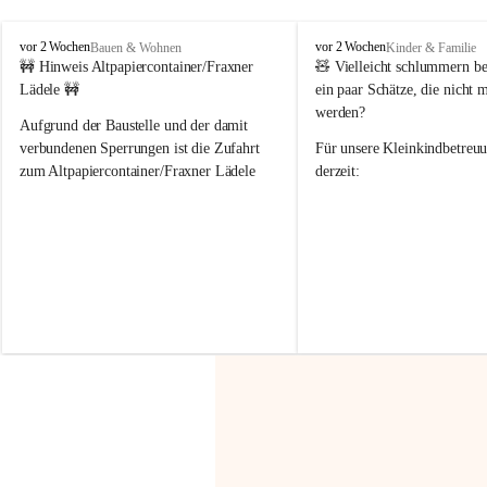
F
F
vor 2 Wochen
vor 2 Wochen
Bauen & Wohnen
Kinder & Familie
r
r
🚧 Hinweis Altpapiercontainer/Fraxner 
🧸 
Vielleicht schlummern be
a
a
Lädele 🚧
ein paar Schätze, die nicht 
x
x
werden?
e
e
Aufgrund der Baustelle und der damit 
r
r
verbundenen Sperrungen ist die Zufahrt 
Für unsere 
Kleinkindbetreu
n
n
zum Altpapiercontainer/Fraxner Lädele 
derzeit:
derzeit nur erschwert möglich.
👶 
Puppenbuggys
Ein herzliches Dankeschön an Erwin und 
👗 
Puppenkleidung
 für Pupp
Irmgard Nachbaur, die für diese Zeit die 
Größen 
35 cm, 40 cm und 
Zufahrt über ihre Privatstraße zur 
💛 Wenn ihr etwas davon ab
Verfügung stellen. 🙏
möchtet, freuen sich unsere 
Vielen Dank für eure Unterstützung und 
über eure Unterstützung.
Hilfsbereitschaft!
📍 
Die Spenden können ger
Gemeindeamt abgegeben we
Vielen herzlichen Dank!
 🌼