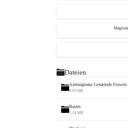
Mitglied
Dateien
Amtssignatur Gemeinde Fraxern
0,03 MB
Bauen
1,24 MB