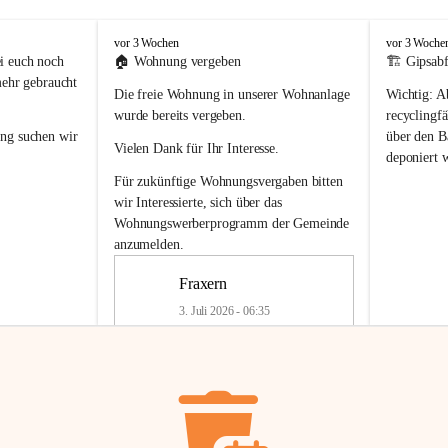
F
F
vor 3 Wochen
vor 3 Woche
r
r
i euch noch 
🏠 
Wohnung vergeben
🏗️ Gipsabf
a
a
mehr gebraucht 
Die freie Wohnung in unserer Wohnanlage 
Wichtig:
 A
x
x
e
e
wurde bereits vergeben.
recyclingfä
r
r
ung
 suchen wir 
über den Ba
Vielen Dank für Ihr Interesse.
n
n
deponiert 
neue 
Recyc
Für zukünftige Wohnungsvergaben bitten 
getrennte 
wir Interessierte, sich über das 
en in den 
von Gipsabf
Wohnungswerberprogramm der Gemeinde
45 cm
anzumelden.
Für private
geben 
Änderung v
Fraxern
Kinder riesig 
Renovierun
3. Juli 2026 - 06:35
Haus oder 
Alte Gipsw
ne beim 
Verschnitt 
rden.
🏠
Freie Wohnung in Fraxern
müssen kün
In unserer Wohnanlage wird eine 
entsorgt
 we
Wohnung frei.
✅ 
Getrenn