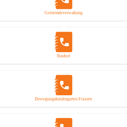
Gipsplatten
Trennung l
Gemeindeverwaltung
Beitrag zu
Ressourcen
bei Ihrem 
Annahme vo
Bauhof
Bewegungskindergarten Fraxern