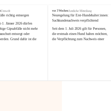
F
n
vor 3 Wochen
Umwelt
Amtliche Mitteilung
r
älle richtig entsorgen
Neuregelung für Erst-Hundehalter:innen: 
a
Sachkundenachweis verpflichtend
b 
1. Jänner 2026
 dürfen 
x
e
hige Gipsabfälle nicht mehr 
Seit dem 1. Juli 2026 gilt für Personen, 
r
uschutt entsorgt oder 
die erstmals einen Hund halten möchten, 
n
werden
. Grund dafür ist die 
die Verpflichtung zum Nachweis einer 
linggips-Verordnung
, die eine 
entsprechenden Sachkunde. Ziel ist es, 
Sammlung und das Recycling 
Hundebesitzer:innen bestmöglich auf die 
ällen vorschreibt.
Haltung und Verantwortung im Umgang 
mit ihrem Tier vorzubereiten.
 Haushalte wird diese 
or allem dann relevant, wenn 
Der Sachkundenachweis besteht aus zwei 
gs- oder Umbauarbeiten
 an 
Teilen:
Wohnung durchgeführt werden. 
🐾 
Theoriekurs
ände, Gipskartonplatten oder 
aus neu verbauten Gipsplatten 
Mindestens 4 Unterrichtseinheiten 
ftig 
getrennt gesammelt und 
à 60 Minuten
rden.
Muss vor der Anschaffung bzw. 
Aufnahme eines Hundes absolviert 
t sammeln:
werden