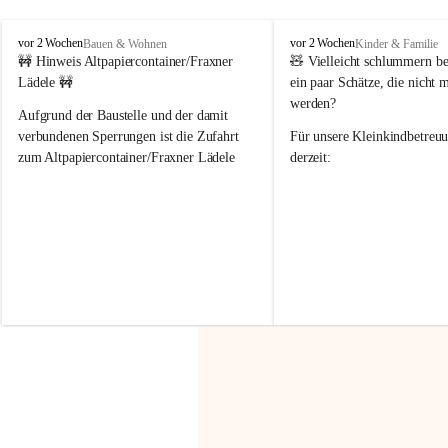
F
F
vor 2 Wochen
vor 2 Wochen
Bauen & Wohnen
Kinder & Familie
r
r
🚧 Hinweis Altpapiercontainer/Fraxner 
🧸 
Vielleicht schlummern be
a
a
Lädele 🚧
ein paar Schätze, die nicht 
x
x
werden?
e
e
Aufgrund der Baustelle und der damit 
r
r
verbundenen Sperrungen ist die Zufahrt 
Für unsere 
Kleinkindbetreu
n
n
zum Altpapiercontainer/Fraxner Lädele 
derzeit:
derzeit nur erschwert möglich.
👶 
Puppenbuggys
Ein herzliches Dankeschön an Erwin und 
👗 
Puppenkleidung
 für Pupp
Irmgard Nachbaur, die für diese Zeit die 
Größen 
35 cm, 40 cm und 
Zufahrt über ihre Privatstraße zur 
💛 Wenn ihr etwas davon ab
Verfügung stellen. 🙏
möchtet, freuen sich unsere 
Vielen Dank für eure Unterstützung und 
über eure Unterstützung.
Hilfsbereitschaft!
📍 
Die Spenden können ger
Gemeindeamt abgegeben we
Vielen herzlichen Dank!
 🌼