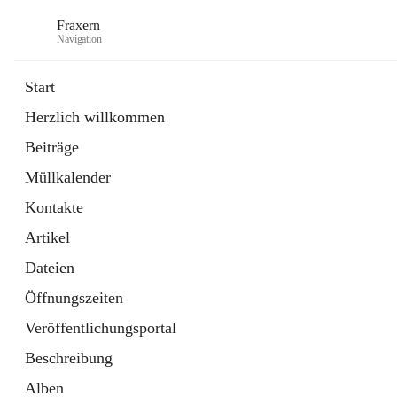
Fraxern
Navigation
Start
Herzlich willkommen
öffnet
Bürgerservice
Beiträge
in
Ordner
neuem
Müllkalender
Tab
öffnet
Formulare
in
Artikel
Kontakte
neuem
Tab
Artikel
Dateien
Öffnungszeiten
Veröffentlichungsportal
Beschreibung
Alben