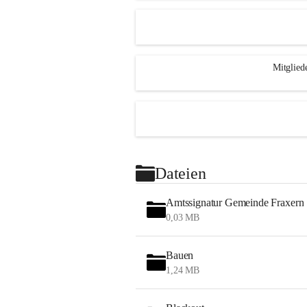
Mitglied
Dateien
Amtssignatur Gemeinde Fraxern
0,03 MB
Bauen
1,24 MB