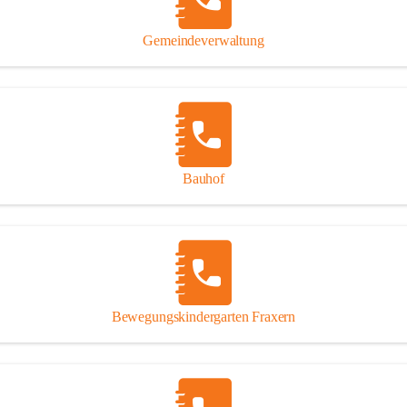
Gipsplatten
Trennung l
Gemeindeverwaltung
Beitrag zu
Ressourcen
bei Ihrem 
Annahme vo
Bauhof
Bewegungskindergarten Fraxern