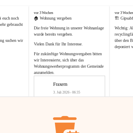
F
F
vor 3 Wochen
vor 3 Woche
r
r
i euch noch 
🏠 
Wohnung vergeben
🏗️ Gipsabf
a
a
mehr gebraucht 
Die freie Wohnung in unserer Wohnanlage 
Wichtig:
 A
x
x
e
e
wurde bereits vergeben.
recyclingfä
r
r
ung
 suchen wir 
über den Ba
Vielen Dank für Ihr Interesse.
n
n
deponiert 
neue 
Recyc
Für zukünftige Wohnungsvergaben bitten 
getrennte 
wir Interessierte, sich über das 
en in den 
von Gipsabf
Wohnungswerberprogramm der Gemeinde
45 cm
anzumelden.
Für private
geben 
Änderung v
Fraxern
Kinder riesig 
Renovierun
3. Juli 2026 - 06:35
Haus oder 
Alte Gipsw
ne beim 
Verschnitt 
rden.
🏠
Freie Wohnung in Fraxern
müssen kün
In unserer Wohnanlage wird eine 
entsorgt
 we
Wohnung frei.
✅ 
Getrenn