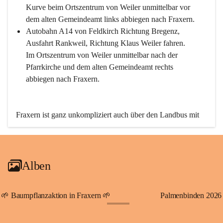
Kurve beim Ortszentrum von Weiler unmittelbar vor 
dem alten Gemeindeamt links abbiegen nach Fraxern.
Autobahn A14 von Feldkirch Richtung Bregenz, 
Ausfahrt Rankweil, Richtung Klaus Weiler fahren. 
Im Ortszentrum von Weiler unmittelbar nach der 
Pfarrkirche und dem alten Gemeindeamt rechts 
abbiegen nach Fraxern.
Fraxern ist ganz unkompliziert auch über den Landbus mit 
den öffentlichen Verkehrsmitteln zu erreichen. Die Linie 
492 fährt lt. Fahrplan des Verkehrsverbundes Vorarlberg an 
den Wochentagen regelmäßig zwischen Weiler und Fraxern.
Alben
An Samstagen, Sonn- und Feiertagen können Sie bequem 
direkt über die VMOBIL-App VMOBIL ON Ihren 
persönlichen Linienbus zur gewünschten Zeit zu Ihrer 
🌱 Baumpflanzaktion in Fraxern 🌱
Palmenbinden 2026
Haltestelle bestellen. Sowohl von Weiler kommend nach 
+19
Fraxern als auch von Fraxern nach Weiler oder natürlich für 