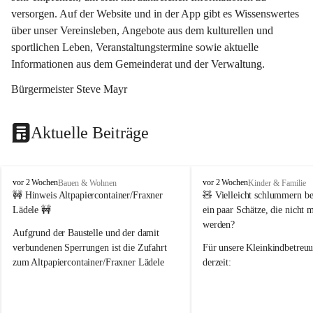
versorgen. Auf der Website und in der App gibt es Wissenswertes 
über unser Vereinsleben, Angebote aus dem kulturellen und 
sportlichen Leben, Veranstaltungstermine sowie aktuelle 
Informationen aus dem Gemeinderat und der Verwaltung. 
Bürgermeister Steve Mayr
Aktuelle Beiträge
F
F
vor 2 Wochen
vor 2 Wochen
Bauen & Wohnen
Kinder & Familie
r
r
🚧 Hinweis Altpapiercontainer/Fraxner 
🧸 
Vielleicht schlummern be
a
a
Lädele 🚧
ein paar Schätze, die nicht 
x
x
werden?
e
e
Aufgrund der Baustelle und der damit 
r
r
verbundenen Sperrungen ist die Zufahrt 
Für unsere 
Kleinkindbetreu
n
n
zum Altpapiercontainer/Fraxner Lädele 
derzeit:
derzeit nur erschwert möglich.
👶 
Puppenbuggys
Ein herzliches Dankeschön an Erwin und 
👗 
Puppenkleidung
 für Pupp