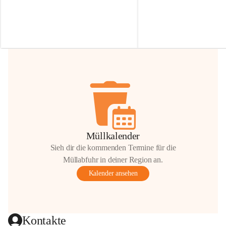
Irmgard Nachbaur, die für diese Zeit die 
Größen 
35 cm, 40 cm und 
Zufahrt über ihre Privatstraße zur 
💛 Wenn ihr etwas davon ab
Verfügung stellen. 🙏
möchtet, freuen sich unsere 
Vielen Dank für eure Unterstützung und 
über eure Unterstützung.
Hilfsbereitschaft!
📍 
Die Spenden können ger
Gemeindeamt abgegeben we
Vielen herzlichen Dank!
 🌼
Müllkalender
Sieh dir die kommenden Termine für die
Müllabfuhr in deiner Region an.
Kalender ansehen
Kontakte