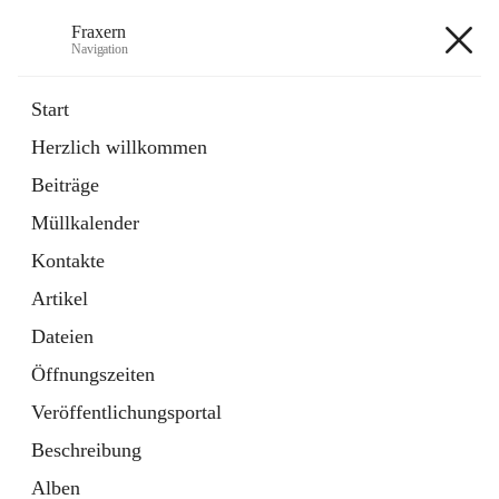
Fraxern
Navigation
Fraxern
Start
Herzlich willkommen
öffnet
Bürgerservice
Beiträge
in
Ordner
neuem
Müllkalender
Tab
öffnet
Formulare
in
Artikel
Kontakte
neuem
Tab
Artikel
+5
Dateien
Öffnungszeiten
Veröffentlichungsportal
Beschreibung
Hauptadresse
Alben